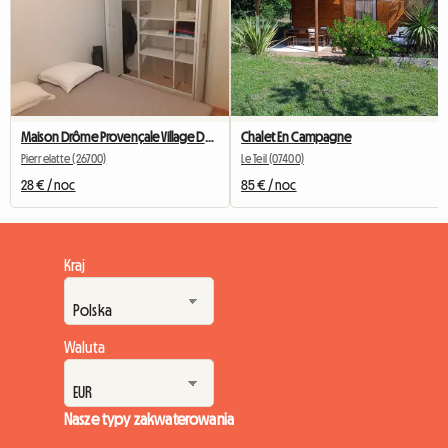
Maison Drôme Provençale Village De LA GARDE ADHEMAR
Chalet En Campagne
Pierrelatte (26700)
Le Teil (07400)
28 € / noc
85 € / noc
Kraj
Waluta
Nasze typy zakwaterowania