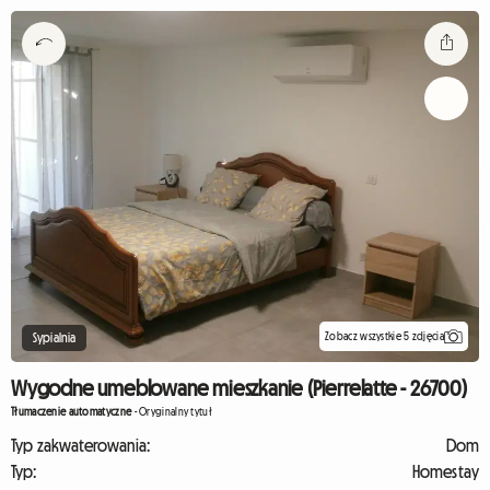
Zobacz wszystkie 5 zdjęcia
Sypialnia
Wygodne umeblowane mieszkanie (Pierrelatte - 26700)
Tłumaczenie automatyczne
-
Oryginalny tytuł
Typ zakwaterowania:
Dom
Typ:
Homestay