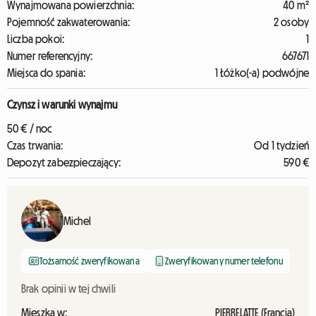
Wynajmowana powierzchnia:
40 m²
Pojemność zakwaterowania:
2 osoby
Liczba pokoi:
1
Numer referencyjny:
667671
Miejsca do spania:
1 Łóżko(-a) podwójne
Czynsz i warunki wynajmu
50 € / noc
Czas trwania:
Od 1 tydzień
Depozyt zabezpieczający:
590 €
Michel
Tożsamość zweryfikowana
Zweryfikowany numer telefonu
Brak opinii w tej chwili
Mieszka w:
PIERRELATTE (Francja)