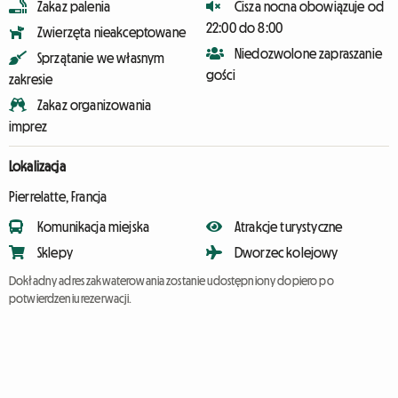
Zakaz palenia
Cisza nocna obowiązuje od
22:00 do 8:00
Zwierzęta nieakceptowane
Niedozwolone zapraszanie
Sprzątanie we własnym
gości
zakresie
Zakaz organizowania
imprez
Lokalizacja
Pierrelatte, Francja
Komunikacja miejska
Atrakcje turystyczne
Sklepy
Dworzec kolejowy
Dokładny adres zakwaterowania zostanie udostępniony dopiero po
potwierdzeniu rezerwacji.