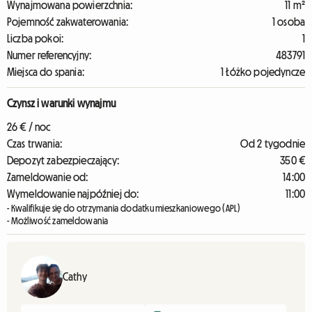
Wynajmowana powierzchnia:
11 m²
Pojemność zakwaterowania:
1 osoba
Liczba pokoi:
1
Numer referencyjny:
483791
Miejsca do spania:
1 Łóżko pojedyncze
Czynsz i warunki wynajmu
26 € / noc
Czas trwania:
Od 2 tygodnie
Depozyt zabezpieczający:
350 €
Zameldowanie od:
14:00
Wymeldowanie najpóźniej do:
11:00
- Kwalifikuje się do otrzymania dodatku mieszkaniowego (APL)
- Możliwość zameldowania
Cathy