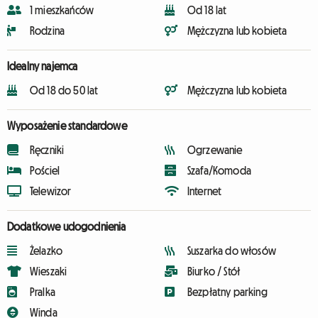
1 mieszkańców
Od 18 lat
Rodzina
Mężczyzna lub kobieta
Idealny najemca
Od 18 do 50 lat
Mężczyzna lub kobieta
Wyposażenie standardowe
Ręczniki
Ogrzewanie
Pościel
Szafa/Komoda
Telewizor
Internet
Dodatkowe udogodnienia
Żelazko
Suszarka do włosów
Wieszaki
Biurko / Stół
Pralka
Bezpłatny parking
Winda