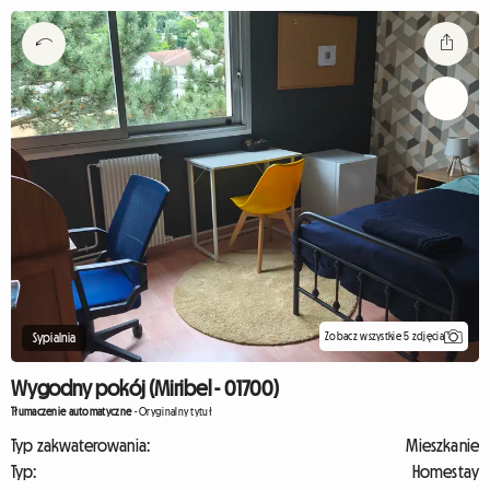
Zobacz wszystkie 5 zdjęcia
Sypialnia
Wygodny pokój (Miribel - 01700)
Tłumaczenie automatyczne
-
Oryginalny tytuł
Typ zakwaterowania:
Mieszkanie
Typ:
Homestay