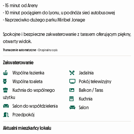
- 15 minut od Areny
- 10 minut pociągiem do Lyonu, u podnóża sieci autobusowej
- Naprzeciwko dużego parku Miribel Jonage
Spokojne i bezpieczne zakwaterowanie z tarasem oferującym piękny,
otwarty widok.
Tłumaczenie automatyczne
-
Oryginalny opis
Zakwaterowanie
Wspólna łazienka
Jadalnia
Wspólna toaleta
Pokój telewizyjny
Kuchnia do wspólnego
Balkon / Taras
użytku
Kuchnia
Salon do współdzielenia
Salon
Przedpokój
Aktualni mieszkańcy lokalu