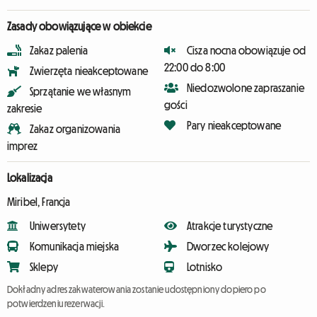
Zasady obowiązujące w obiekcie
Zakaz palenia
Cisza nocna obowiązuje od
22:00 do 8:00
Zwierzęta nieakceptowane
Niedozwolone zapraszanie
Sprzątanie we własnym
gości
zakresie
Pary nieakceptowane
Zakaz organizowania
imprez
Lokalizacja
Miribel, Francja
Uniwersytety
Atrakcje turystyczne
Komunikacja miejska
Dworzec kolejowy
Sklepy
Lotnisko
Dokładny adres zakwaterowania zostanie udostępniony dopiero po
potwierdzeniu rezerwacji.