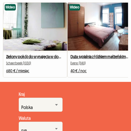
Wideo
Wideo
Zielony pokój do wynajęcia w domu w Brukseli
Duża sypialnia z łóżkiem małżeńskim i biurkiem
Schaerbeek (1030)
Evere (1140)
680 € / miesiąc
40 € / noc
Kraj
Waluta