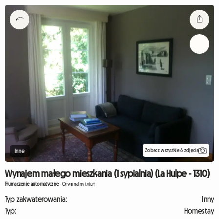
Zobacz wszystkie 6 zdjęcia
Inne
Wynajem małego mieszkania (1 sypialnia) (La Hulpe - 1310)
Tłumaczenie automatyczne
-
Oryginalny tytuł
Typ zakwaterowania:
Inny
Typ:
Homestay