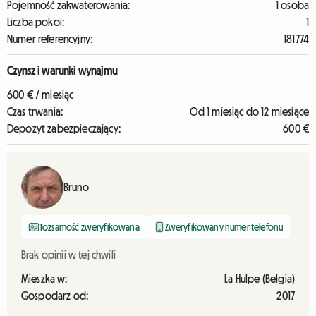
Pojemność zakwaterowania:
1 osoba
Liczba pokoi:
1
Numer referencyjny:
181774
Czynsz i warunki wynajmu
600 € / miesiąc
Czas trwania:
Od 1 miesiąc do 12 miesiące
Depozyt zabezpieczający:
600 €
Bruno
Tożsamość zweryfikowana
Zweryfikowany numer telefonu
Brak opinii w tej chwili
Mieszka w:
La Hulpe (Belgia)
Gospodarz od:
2017