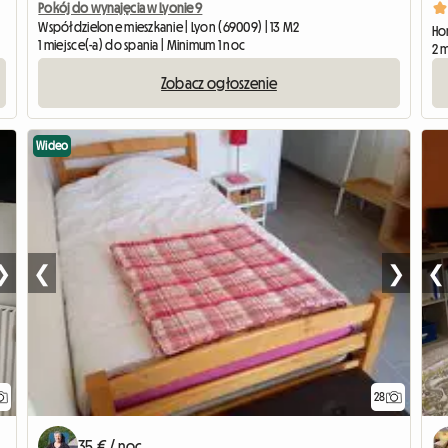
Pokój do wynajęcia w Lyonie 9
Współdzielone mieszkanie | Lyon (69009) | 13 M2
Ho
1 miejsce(-a) do spania | Minimum 1 noc
2 
Zobacz ogłoszenie
Wideo
❯
❮
❯
❮
28
35 € / noc