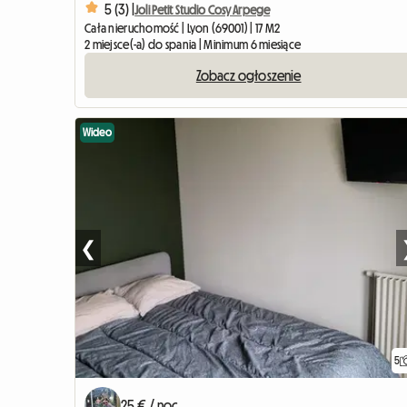
5 (3) |
Joli Petit Studio Cosy Arpege
Cała nieruchomość | Lyon (69001) | 17 M2
2 miejsce(-a) do spania | Minimum 6 miesiące
Zobacz ogłoszenie
Wideo
❮
5
25 € / noc