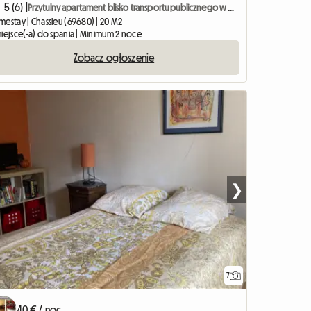
5 (6) |
Przytulny apartament blisko transportu publicznego w Wielkim Lyonie
mestay | Chassieu (69680) | 20 M2
miejsce(-a) do spania | Minimum 2 noce
Zobacz ogłoszenie
❯
7
40 € / noc