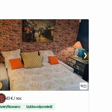
❯
15
43 € / noc
Zweryfikowano
Szybka odpowiedź