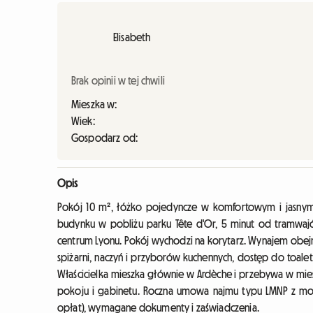
Elisabeth
Brak opinii w tej chwili
Mieszka w:
Wiek:
Gospodarz od:
Opis
Pokój 10 m², łóżko pojedyncze w komfortowym i jasnym
budynku w pobliżu parku Tête d'Or, 5 minut od tramwajów 
centrum Lyonu. Pokój wychodzi na korytarz. Wynajem obej
spiżarni, naczyń i przyborów kuchennych, dostęp do toalety i
Właścicielka mieszka głównie w Ardèche i przebywa w mies
pokoju i gabinetu. Roczna umowa najmu typu LMNP z możl
opłat), wymagane dokumenty i zaświadczenia.