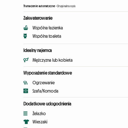
Tłumaczenie automatyczne
-
Oryginalny opis
Zakwaterowanie
Wspólna łazienka
Wspólna toaleta
Idealny najemca
Mężczyzna lub kobieta
Wyposażenie standardowe
Ogrzewanie
Szafa/Komoda
Dodatkowe udogodnienia
Żelazko
Wieszaki