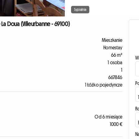
Sypialnia
 Doua (Villeurbanne - 69100)
Mieszkanie
Homestay
66 m²
W
1 osoba
1
667846
P
1 Łóżko pojedyncze
R
Od 6 miesiące
1000 €
N