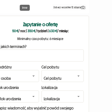
Zobacz wszystkie 12 zdjęcia
Inne
Zapytanie o ofertę
50 €
/ noc
|
350 €
/ tydzień
|
630 €
/ miesiąc
Minimalny czas pobytu: 6 miesiące
 jakich terminach?
odróżny
Cel pobytu
ok urodzenia
Lokalizacja
apisz wiadomość, aby wyjaśnić powód swojego