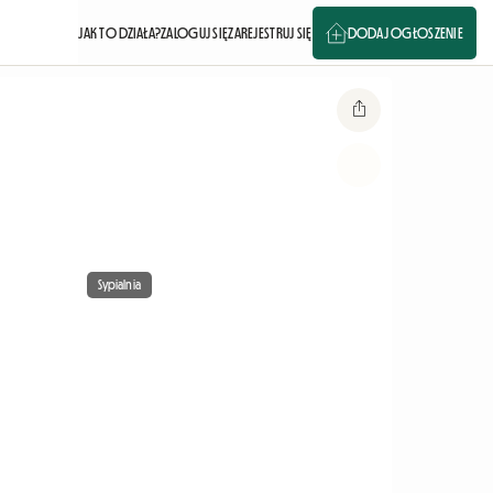
JAK TO DZIAŁA?
ZALOGUJ SIĘ
ZAREJESTRUJ SIĘ
DODAJ OGŁOSZENIE
Sypialnia