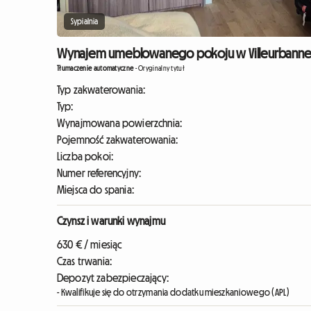
Sypialnia
Wynajem umeblowanego pokoju w Villeurbanne La
Tłumaczenie automatyczne
-
Oryginalny tytuł
Typ zakwaterowania:
Typ:
Wynajmowana powierzchnia:
Pojemność zakwaterowania:
Liczba pokoi:
Numer referencyjny:
Miejsca do spania:
Czynsz i warunki wynajmu
630 € / miesiąc
Czas trwania:
Depozyt zabezpieczający:
- Kwalifikuje się do otrzymania dodatku mieszkaniowego (APL)