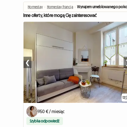
Homestay
›
Homestay Francja
›
Wynajem umeblowanego pokoju 
Inne oferty, które mogą Cię zainteresować
❮
12
950 € / miesiąc
Szybka odpowiedź