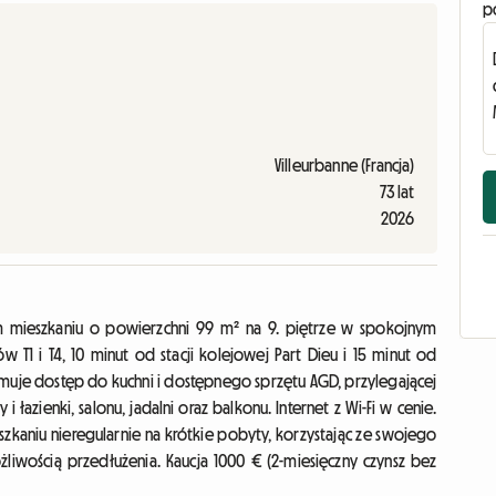
p
Villeurbanne (Francja)
73 lat
2026
 mieszkaniu o powierzchni 99 m² na 9. piętrze w spokojnym
T1 i T4, 10 minut od stacji kolejowej Part Dieu i 15 minut od
muje dostęp do kuchni i dostępnego sprzętu AGD, przylegającej
 łazienki, salonu, jadalni oraz balkonu. Internet z Wi-Fi w cenie.
zkaniu nieregularnie na krótkie pobyty, korzystając ze swojego
iwością przedłużenia. Kaucja 1000 € (2-miesięczny czynsz bez