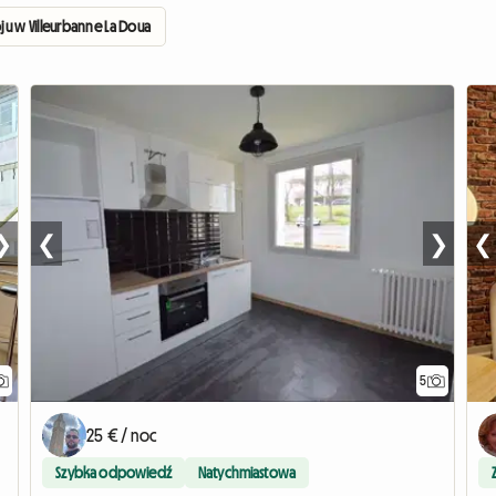
w Villeurbanne La Doua
❯
❮
❯
❮
5
25 € / noc
Szybka odpowiedź
Natychmiastowa