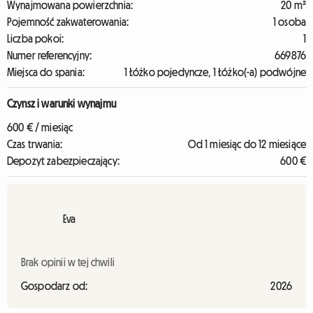
Wynajmowana powierzchnia:
20 m²
Pojemność zakwaterowania:
1 osoba
Liczba pokoi:
1
Numer referencyjny:
669876
Miejsca do spania:
1 Łóżko pojedyncze, 1 Łóżko(-a) podwójne
Czynsz i warunki wynajmu
600 € / miesiąc
Czas trwania:
Od 1 miesiąc do 12 miesiące
Depozyt zabezpieczający:
600 €
Eva
Brak opinii w tej chwili
Gospodarz od:
2026