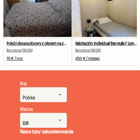
Pokój dwuosobowy z oknem na zewnątrz naprzeciwko Camp Nou
Habitación Individual Tranquila Y Luminosa
Barcelona (08028)
Barcelona (08018)
70 € / noc
450 € / miesiąc
Kraj
Waluta
Nasze typy zakwaterowania