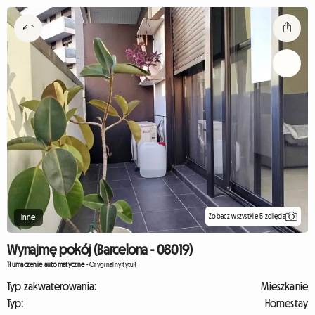
Zobacz wszystkie 5 zdjęcia
Inne
Wynajmę pokój (Barcelona - 08019)
Tłumaczenie automatyczne
-
Oryginalny tytuł
Typ zakwaterowania:
Mieszkanie
Typ:
Homestay