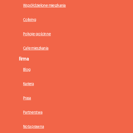
Współdzielone mieszkania
Coliving
Pokoje gościnne
Całe mieszkania
Firma
Blog
Kariera
Prasa
Partnerstwa
Nota prawna