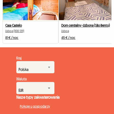
Casa Castelo
Dom centralny - Lizbona (São Bento)
Lisboa (1100-129)
Lisboa
81 € / noc
45 € / noc
Kraj
Waluta
Nasze typy zakwaterowania
Pokoje u gospodarzy