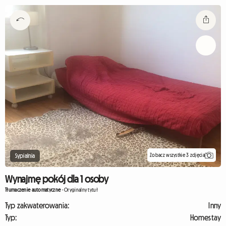
Zobacz wszystkie 3 zdjęcia
Sypialnia
Wynajmę pokój dla 1 osoby
Tłumaczenie automatyczne
-
Oryginalny tytuł
Typ zakwaterowania:
Inny
Typ:
Homestay