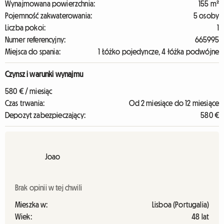
Wynajmowana powierzchnia:
155 m²
Pojemność zakwaterowania:
5 osoby
Liczba pokoi:
1
Numer referencyjny:
665995
Miejsca do spania:
1 Łóżko pojedyncze, 4 łóżka podwójne
Czynsz i warunki wynajmu
580 € / miesiąc
Czas trwania:
Od 2 miesiące do 12 miesiące
Depozyt zabezpieczający:
580 €
Joao
Brak opinii w tej chwili
Mieszka w:
Lisboa (Portugalia)
Wiek:
48 lat