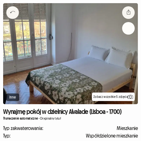
Zobacz wszystkie 5 zdjęcia
Inne
Wynajmę pokój w dzielnicy Alvalade (Lisboa - 1700)
Tłumaczenie automatyczne
-
Oryginalny tytuł
Typ zakwaterowania:
Mieszkanie
Typ:
Współdzielone mieszkanie