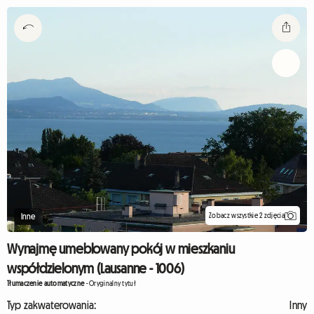
Zobacz wszystkie 2 zdjęcia
Inne
Wynajmę umeblowany pokój w mieszkaniu
współdzielonym (Lausanne - 1006)
Tłumaczenie automatyczne
-
Oryginalny tytuł
Typ zakwaterowania:
Inny