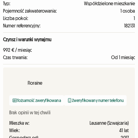
Typ:
Współdzielone mieszkanie
Pojemność zakwaterowania:
1 osoba
Liczba pokoi:
1
Numer referencyjny:
182131
Czynsz i warunki wynajmu
992 € / miesiąc
Czas trwania:
Od 1 miesiąc
Floraine
Tożsamość zweryfikowana
Zweryfikowany numer telefonu
Brak opinii w tej chwili
Mieszka w:
Lausanne (Szwajcaria)
Wiek:
41 lat
Gospodarz od:
2017