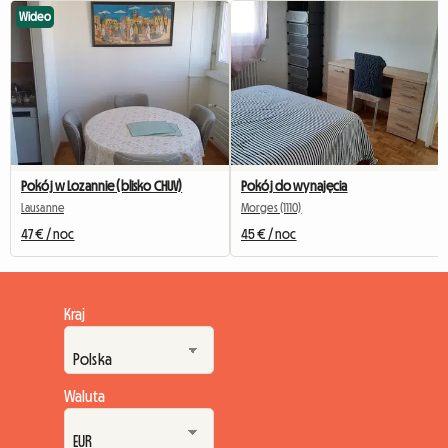
Wideo
Pokój w Lozannie (blisko CHUV)
Pokój do wynajęcia
Lausanne
Morges (1110)
47 € / noc
45 € / noc
Kraj
Waluta