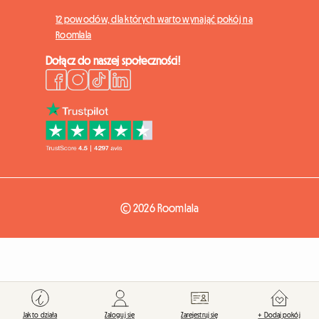
12 powodów, dla których warto wynająć pokój na
Roomlala
Dołącz do naszej społeczności!
© 2026 Roomlala
Jak to działa
Zaloguj się
Zarejestruj się
+ Dodaj pokój