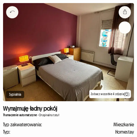
Zobacz wszystkie 4 zdjęcia
Sypialnia
Wynajmuję ładny pokój
Tłumaczenie automatyczne
-
Oryginalny tytuł
Typ zakwaterowania:
Mieszkanie
Typ:
Homestay