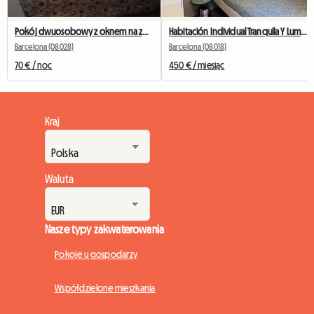
Pokój dwuosobowy z oknem na zewnątrz naprzeciwko Camp Nou
Habitación Individual Tranquila Y Luminosa
Barcelona (08028)
Barcelona (08018)
70 € / noc
450 € / miesiąc
Kraj
Waluta
Nasze typy zakwaterowania
Pokoje u gospodarzy
Współdzielone mieszkania