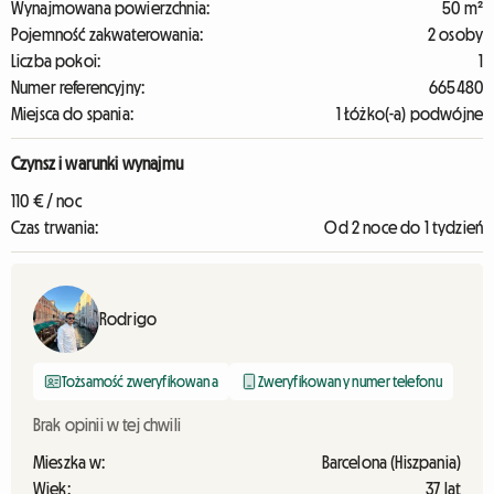
Wynajmowana powierzchnia:
50 m²
Pojemność zakwaterowania:
2 osoby
Liczba pokoi:
1
Numer referencyjny:
665480
Miejsca do spania:
1 Łóżko(-a) podwójne
Czynsz i warunki wynajmu
110 € / noc
Czas trwania:
Od 2 noce do 1 tydzień
Rodrigo
Tożsamość zweryfikowana
Zweryfikowany numer telefonu
Brak opinii w tej chwili
Mieszka w:
Barcelona (Hiszpania)
Wiek:
37 lat