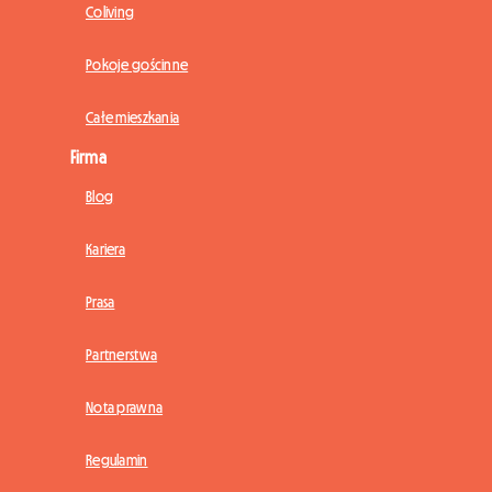
Coliving
Pokoje gościnne
Całe mieszkania
Firma
Blog
Kariera
Prasa
Partnerstwa
Nota prawna
Regulamin