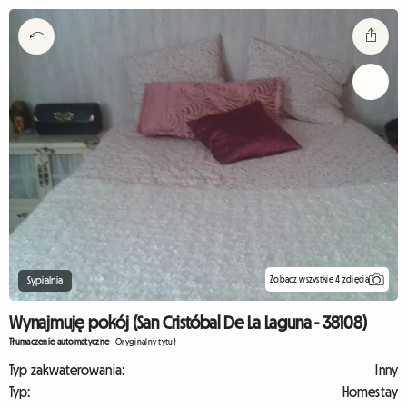
Zobacz wszystkie 4 zdjęcia
Sypialnia
Wynajmuję pokój (San Cristóbal De La Laguna - 38108)
Tłumaczenie automatyczne
-
Oryginalny tytuł
Typ zakwaterowania:
Inny
Typ:
Homestay