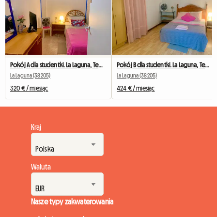
Pokój A dla studentki. La Laguna, Teneryfa
Pokój B dla studentki. La Laguna, Teneryfa
La Laguna (38205)
La Laguna (38205)
320 € / miesiąc
424 € / miesiąc
Kraj
Waluta
Nasze typy zakwaterowania