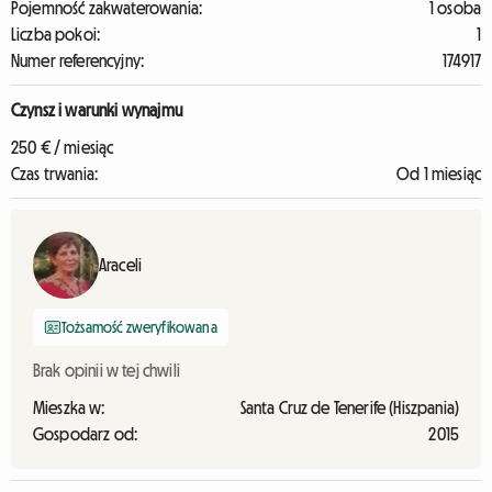
Pojemność zakwaterowania:
1 osoba
Liczba pokoi:
1
Numer referencyjny:
174917
Czynsz i warunki wynajmu
250 € / miesiąc
Czas trwania:
Od 1 miesiąc
Araceli
Tożsamość zweryfikowana
Brak opinii w tej chwili
Mieszka w:
Santa Cruz de Tenerife (Hiszpania)
Gospodarz od:
2015