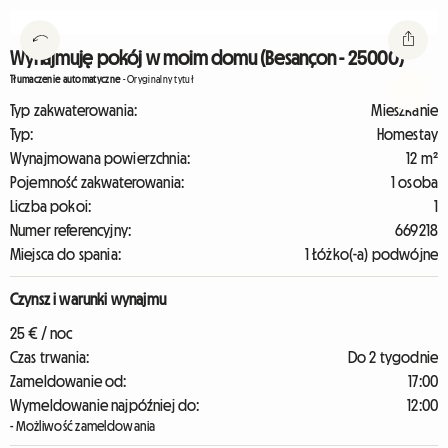
Wynajmuję pokój w moim domu (Besançon - 25000)
Tłumaczenie automatyczne
-
Oryginalny tytuł
Typ zakwaterowania:
Mieszkanie
Typ:
Homestay
Wynajmowana powierzchnia:
12 m²
Pojemność zakwaterowania:
1 osoba
Liczba pokoi:
1
Numer referencyjny:
669218
Miejsca do spania:
1 Łóżko(-a) podwójne
Czynsz i warunki wynajmu
25 € / noc
Czas trwania:
Do 2 tygodnie
Zameldowanie od:
17:00
Wymeldowanie najpóźniej do:
12:00
- Możliwość zameldowania