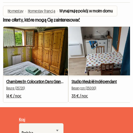
Homestay
›
Homestay Francja
›
Wynajmuję pokój w moim domu
Inne oferty, które mogą Cię zainteresować
Chambres En Colocation Dans Grande Maison
Studio Meublé Indépendant
Beure (25720)
Besançon (25000)
14 € / noc
35 € / noc
Kraj