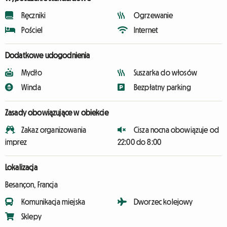
Ręczniki
Ogrzewanie
Pościel
Internet
Dodatkowe udogodnienia
Mydło
Suszarka do włosów
Winda
Bezpłatny parking
Zasady obowiązujące w obiekcie
Zakaz organizowania
Cisza nocna obowiązuje od
imprez
22:00 do 8:00
Lokalizacja
Besançon, Francja
Komunikacja miejska
Dworzec kolejowy
Sklepy