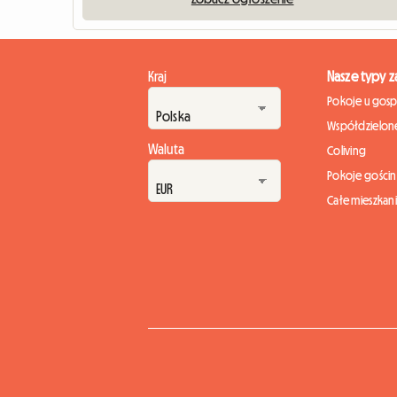
Kraj
Nasze typy 
Pokoje u gos
Współdzielone
Waluta
Coliving
Pokoje gości
Całe mieszkan