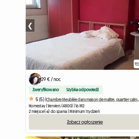
❮
9
29 € / noc
Zweryfikowano
Szybka odpowiedź
5 (5) |
Chambre Meublée dans maison de maître
Homestay | Verviers (4800) | 16 M2
2 miejsce(-a) do spania | Minimum 1 tydzień
Zobacz ogłoszenie