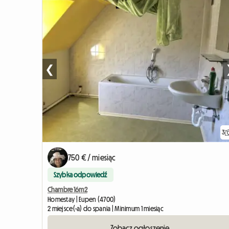
❮
3
750 € / miesiąc
Szybka odpowiedź
Chambre 16m2
Homestay | Eupen (4700)
2 miejsce(-a) do spania | Minimum 1 miesiąc
Zobacz ogłoszenie