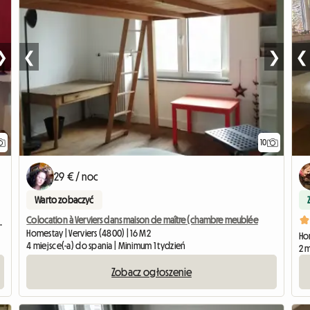
❯
❮
❯
❮
10
29 € / noc
Warto zobaczyć
Colocation à Verviers dans maison de maître (chambre meublée
, quartier calme à Verv
Homestay | Verviers (4800) | 16 M2
Hom
4 miejsce(-a) do spania | Minimum 1 tydzień
2 m
Zobacz ogłoszenie