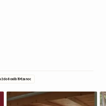
 2 do 8 osób 15€ za noc