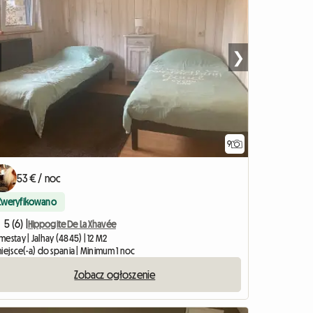
❯
9
53 € / noc
Zweryfikowano
5 (6) |
Hippogite De La Xhavée
estay | Jalhay (4845) | 12 M2
iejsce(-a) do spania | Minimum 1 noc
Zobacz ogłoszenie