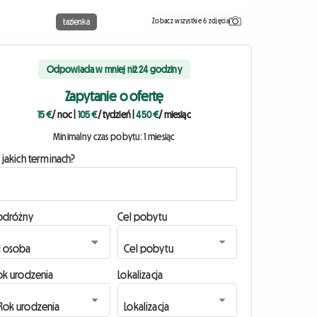
Zobacz wszystkie 6 zdjęcia
Łazienka
Odpowiada w mniej niż 24 godziny
Zapytanie o ofertę
15 €
/ noc
|
105 €
/ tydzień
|
450 €
/ miesiąc
Minimalny czas pobytu: 1 miesiąc
 jakich terminach?
odróżny
Cel pobytu
ok urodzenia
Lokalizacja