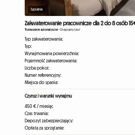
Sypialnia
Zakwaterowanie pracownicze dla 2 do 8 osób 15€
Tłumaczenie automatyczne
-
Oryginalny tytuł
Typ zakwaterowania:
Typ:
Wynajmowana powierzchnia:
Pojemność zakwaterowania:
Liczba pokoi:
Numer referencyjny:
Miejsca do spania:
Czynsz i warunki wynajmu
450 € / miesiąc
Czas trwania:
Depozyt zabezpieczający:
Opłata za sprzątanie: