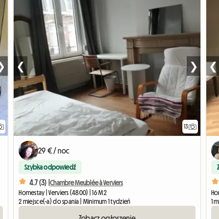
❯
❮
❯
❮
13
29 € / noc
Szybka odpowiedź
4.7 (3) |
Chambre Meublée à Verviers
Homestay | Verviers (4800) | 16 M2
Hom
2 miejsce(-a) do spania | Minimum 1 tydzień
1 m
Zobacz ogłoszenie