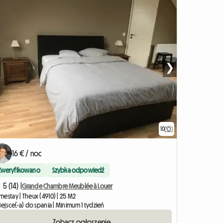
❯
10
Zobacz ogłoszen
16 € / noc
Zweryfikowano
Szybka odpowiedź
5 (14) |
Grande Chambre Meublée à Louer
estay | Theux (4910) | 25 M2
iejsce(-a) do spania | Minimum 1 tydzień
Zobacz ogłoszenie