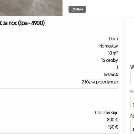
Łazienka
 za noc (Spa - 4900)
Dom
Homestay
10 m²
16 osoby
W
1
669564
2 łóżka pojedyncze
P
Od 1 miesiąc
R
800 €
150 €