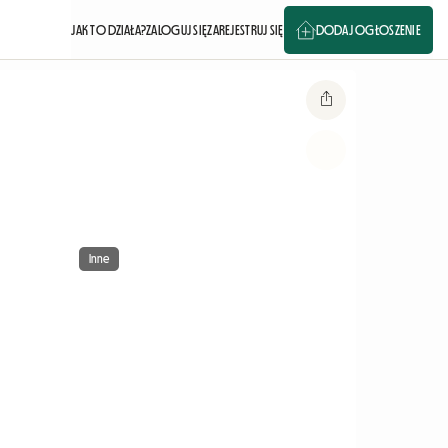
JAK TO DZIAŁA?
ZALOGUJ SIĘ
ZAREJESTRUJ SIĘ
DODAJ OGŁOSZENIE
Inne