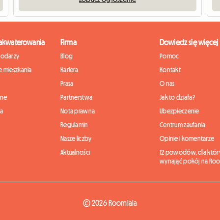
zakwaterowania
Firma
Dowiedz się więcej
podarzy
Blog
Pomoc
 mieszkania
Kariera
Kontakt
Prasa
O nas
nne
Partnerstwa
Jak to działa?
ia
Nota prawna
Ubezpieczenie
Regulamin
Centrum zaufania
Nasze liczby
Opinie i komentarze
Aktualności
12 powodów, dla któr
wynająć pokój na Roo
© 2026 Roomlala