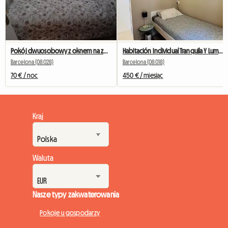
Pokój dwuosobowy z oknem na zewnątrz naprzeciwko Camp Nou
Habitación Individual Tranquila Y Luminosa
Barcelona (08028)
Barcelona (08018)
70 € / noc
450 € / miesiąc
Kraj
Waluta
Nasze typy zakwaterowania
Pokoje u gospodarzy