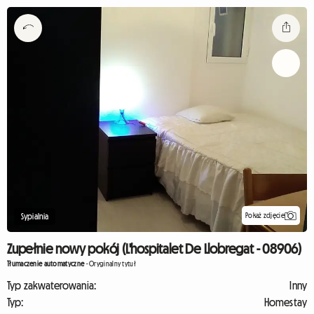
Pokaż zdjęcie
Sypialnia
Zupełnie nowy pokój (L'hospitalet De Llobregat - 08906)
Tłumaczenie automatyczne
-
Oryginalny tytuł
Typ zakwaterowania:
Inny
Typ:
Homestay