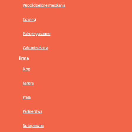
Współdzielone mieszkania
Coliving
Pokoje gościnne
Całe mieszkania
Firma
Blog
Kariera
Prasa
Partnerstwa
Nota prawna