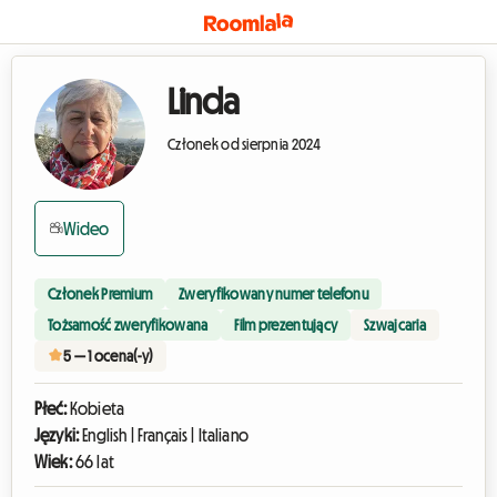
Linda
Członek od sierpnia 2024
Wideo
Członek Premium
Zweryfikowany numer telefonu
Tożsamość zweryfikowana
Film prezentujący
Szwajcaria
5 — 1 ocena(-y)
Płeć:
Kobieta
Języki:
English | Français | Italiano
Wiek:
66 lat