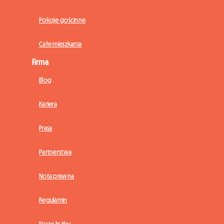
Pokoje gościnne
Całe mieszkania
Firma
Blog
Kariera
Prasa
Partnerstwa
Nota prawna
Regulamin
Nasze liczby