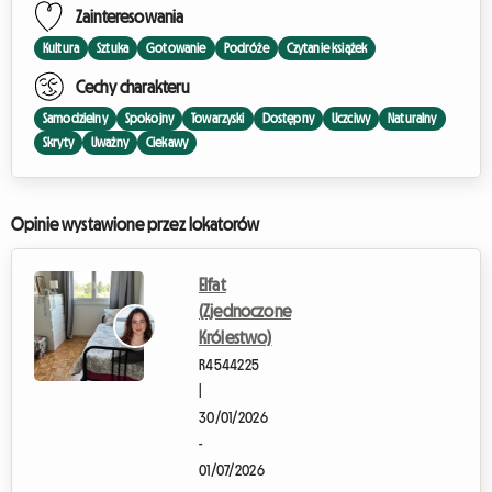
Zainteresowania
Kultura
Sztuka
Gotowanie
Podróże
Czytanie książek
Cechy charakteru
Samodzielny
Spokojny
Towarzyski
Dostępny
Uczciwy
Naturalny
Skryty
Uważny
Ciekawy
Opinie wystawione przez lokatorów
Elfat
(Zjednoczone
Królestwo)
R4544225
|
30/01/2026
-
01/07/2026