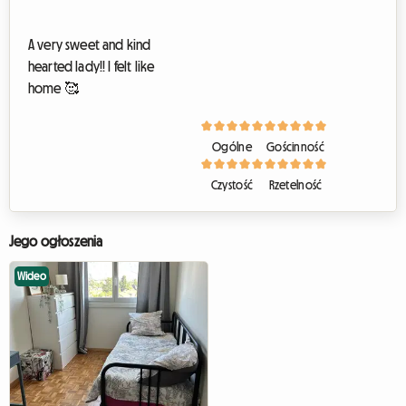
C
h
a
A very sweet and kind
m
hearted lady!! I felt like
b
r
home 🥰
e
à
l
o
Ogólne
Gościnność
u
e
Czystość
Rzetelność
r
Jego ogłoszenia
Wideo