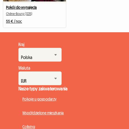
Pokój do wynajęcia
Chêne-Bourg (1225)
55 € / noc
Kraj
Waluta
Nasze typy zakwaterowania
Pokoje u gospodarzy
Współdzielone mieszkania
Coliving