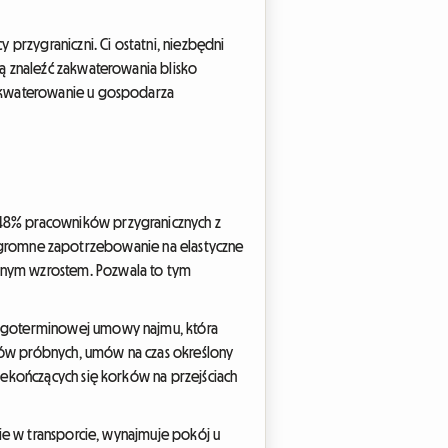
przygraniczni. Ci ostatni, niezbędni
ą znaleźć zakwaterowania blisko
zakwaterowanie u gospodarza
 48% pracowników przygranicznych z
ją ogromne zapotrzebowanie na elastyczne
mnym wzrostem. Pozwala to tym
ługoterminowej umowy najmu, która
sów próbnych, umów na czas określony
iekończących się korków na przejściach
ie w transporcie, wynajmuje pokój u