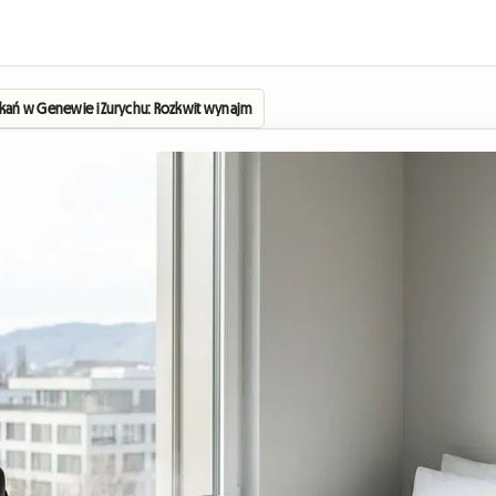
kań w Genewie i Zurychu: Rozkwit wynajmu pokoi dla pracowników transgraniczn