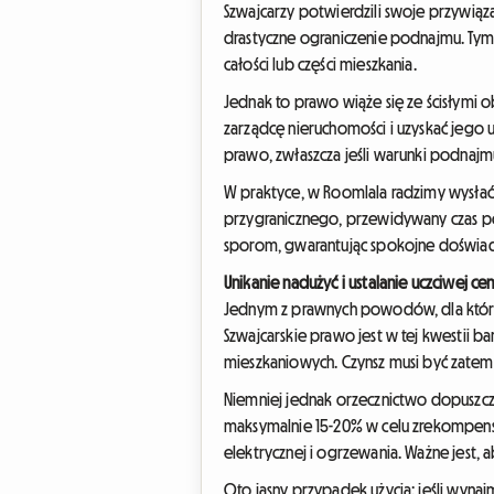
Szwajcarzy potwierdzili swoje przywiąz
drastyczne ograniczenie podnajmu. Ty
całości lub części mieszkania.
Jednak to prawo wiąże się ze ścisłymi 
zarządcę nieruchomości i uzyskać jeg
prawo, zwłaszcza jeśli warunki podnaj
W praktyce, w Roomlala radzimy wysłać
przygranicznego, przewidywany czas po
sporom, gwarantując spokojne doświadc
Unikanie nadużyć i ustalanie uczciwej ce
Jednym z prawnych powodów, dla któr
Szwajcarskie prawo jest w tej kwestii 
mieszkaniowych. Czynsz musi być zatem 
Niemniej jednak orzecznictwo dopuszcz
maksymalnie 15-20% w celu zrekompensowa
elektrycznej i ogrzewania. Ważne jest
Oto jasny przypadek użycia: jeśli wynaj