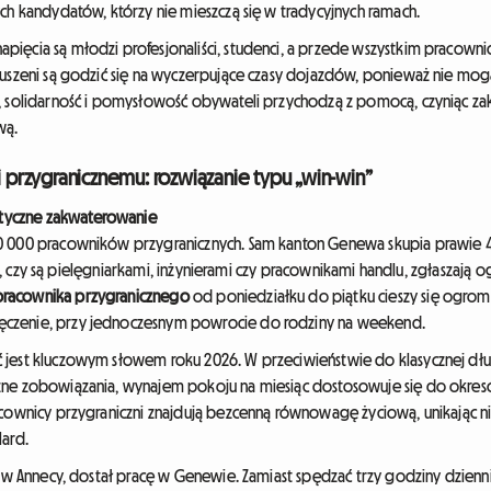
ch kandydatów, którzy nie mieszczą się w tradycyjnych ramach.
ęcia są młodzi profesjonaliści, studenci, a przede wszystkim pracownicy 
muszeni są godzić się na wyczerpujące czasy dojazdów, ponieważ nie mog
u, solidarność i pomysłowość obywateli przychodzą z pomocą, czyniąc 
wą.
przygranicznemu: rozwiązanie typu „win-win”
tyczne zakwaterowanie
10 000 pracowników przygranicznych. Sam kanton Genewa skupia prawie
tego, czy są pielęgniarkami, inżynierami czy pracownikami handlu, zgłasza
pracownika przygranicznego
od poniedziałku do piątku cieszy się ogro
czenie, przy jednoczesnym powrocie do rodziny na weekend.
ć jest kluczowym słowem roku 2026. W przeciwieństwie do klasycznej d
zne zobowiązania, wynajem pokoju na miesiąc dostosowuje się do okre
acownicy przygraniczni znajdują bezcenną równowagę życiową, unikając n
lard.
cy w Annecy, dostał pracę w Genewie. Zamiast spędzać trzy godziny dzienn