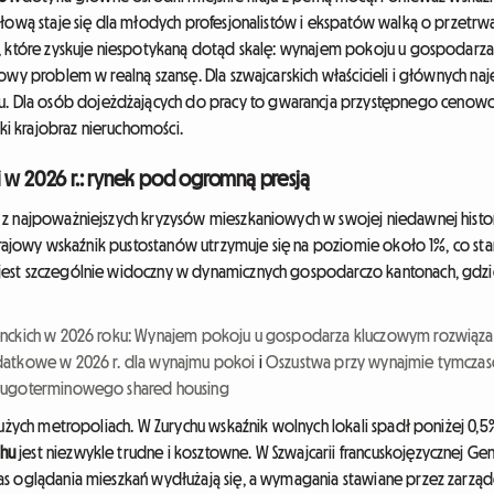
głową staje się dla młodych profesjonalistów i ekspatów walką o przetrwa
e, które zyskuje niespotykaną dotąd skalę: wynajem pokoju u gospodarz
jowy problem w realną szansę. Dla szwajcarskich właścicieli i głównych
Dla osób dojeżdżających do pracy to gwarancja przystępnego cenowo
ski krajobraz nieruchomości.
i w 2026 r.: rynek pod ogromną presją
 z najpoważniejszych kryzysów mieszkaniowych w swojej niedawnej histo
 krajowy wskaźnik pustostanów utrzymuje się na poziomie około 1%, co st
jest szczególnie widoczny w dynamicznych gospodarczo kantonach, gdz
nckich w 2026 roku: Wynajem pokoju u gospodarza kluczowym rozwiąza
datkowe w 2026 r. dla wynajmu pokoi
i
Oszustwa przy wynajmie tymczas
długoterminowego shared housing
dużych metropoliach. W Zurychu wskaźnik wolnych lokali spadł poniżej 0,5%
hu
jest niezwykle trudne i kosztowne. W Szwajcarii francuskojęzycznej 
s oglądania mieszkań wydłużają się, a wymagania stawiane przez zarządc