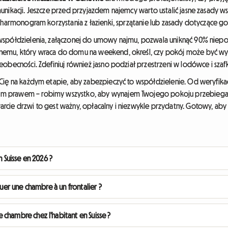
munikacji. Jeszcze przed przyjazdem najemcy warto ustalić jasne zasady
 harmonogram korzystania z łazienki, sprzątanie lub zasady dotyczące goś
współdzielenia, załączonej do umowy najmu, pozwala uniknąć 90% nieporo
znemu, który wraca do domu na weekend, określ, czy pokój może być 
obecności. Zdefiniuj również jasno podział przestrzeni w lodówce i szaf
Cię na każdym etapie, aby zabezpieczyć to współdzielenie. Od weryfika
m prawem – robimy wszystko, aby wynajem Twojego pokoju przebiegał 
cie drzwi to gest ważny, opłacalny i niezwykle przydatny. Gotowy, aby 
n Suisse en 2026 ?
ouer une chambre à un frontalier ?
chambre chez l'habitant en Suisse ?