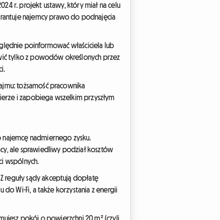
4 r. projekt ustawy, który miał na celu
arantuje najemcy prawo do podnajęcia
zględnie poinformować właściciela lub
wić tylko z powodów określonych przez
i.
najmu: tożsamość pracownika
ierze i zapobiega wszelkim przyszłym
o najemcę nadmiernego zysku.
cy, ale sprawiedliwy podział kosztów
ci wspólnych.
Z reguły sądy akceptują dopłatę
do Wi-Fi, a także korzystania z energii
mujesz pokój o powierzchni 20 m² (czyli