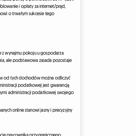
lowanie i opłaty za internet/prąd,
anowi o trwałym sukcesie tego
ne z wynajmu pokoju u gospodarza
nia, ale podstawowa zasada pozostaje
nów od tych dochodów można odliczyć
inistracji podatkowej jest gwarancją
znymi administracji podatkowej swojego
anych online stanowi jasny i precyzyjny
ęcie pracownika przygranicznego,