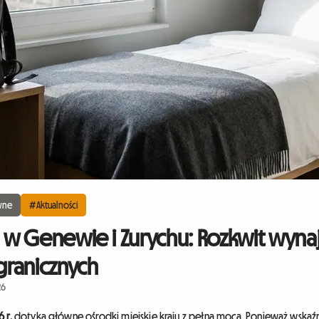
wne
#Aktualności
w Genewie i Zurychu: Rozkwit wyna
granicznych
26
 r.
dotyka główne ośrodki miejskie kraju z pełną mocą. Ponieważ wskaźni