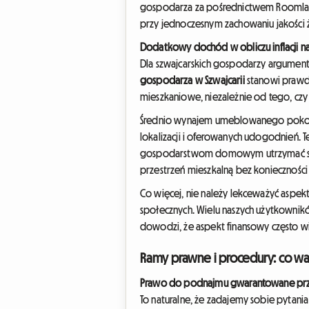
gospodarza za pośrednictwem Roomlal
przy jednoczesnym zachowaniu jakości ż
Dodatkowy dochód w obliczu inflacji n
Dla szwajcarskich gospodarzy argument 
gospodarza w Szwajcarii
stanowi prawd
mieszkaniowe, niezależnie od tego, czy
Średnio wynajem umeblowanego pokoju 
lokalizacji i oferowanych udogodnień. 
gospodarstwom domowym utrzymać siłę na
przestrzeń mieszkalną bez koniecznoś
Co więcej, nie należy lekceważyć aspek
społecznych. Wielu naszych użytkownikó
dowodzi, że aspekt finansowy często 
Ramy prawne i procedury: co w
Prawo do podnajmu gwarantowane prze
To naturalne, że zadajemy sobie pytania