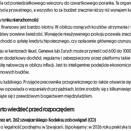
a od poniedziałkowego wieczoru do czwartkowego poranka. Ta organi
ycia prywatnego, a wszystko to za budżet znacznie niższy niż wynajem 
a rynku nieruchomości
finansowy jest bardzo istotny. W obliczu rosnących kosztów utrzymania i
ziwy powiew świeżości. Wynajęcie nieużywanego pokoju pozwala znac
 chodzi o spłatę kredytu hipotecznego, czy opłacenie głównego czynszu
w kantonach Vaud, Genewa lub Zurych może przynieść od 600 do 1000 C
Ten dodatkowy dochód, regularny i zabezpieczony przez platformy takie 
bywczą w obliczu inflacji. Jest to inteligentne podejście ekonomiczne
ci nowych budów.
tu ludzkiego. Przyjęcie pracownika przygranicznego to także otwarcie s
w opowiada o wspaniałych przyjaźniach, które zrodziły się z kilkumiesi
wiąże się z prawdziwym bogactwem międzyludzkim.
arto wiedzieć przed rozpoczęciem
z art. 262 szwajcarskiego Kodeksu zobowiązań (CO)
 o legalność podnajmu w Szwajcarii. Uspokajamy: w 2026 roku praktyka ta