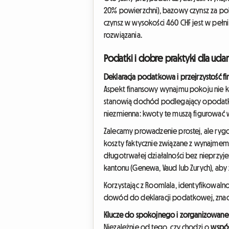
20% powierzchni), bazowy czynsz za po
czynsz w wysokości 460 CHF jest w pełni
rozwiązania.
Podatki i dobre praktyki dla ud
Deklaracja podatkowa i przejrzystość f
Aspekt finansowy wynajmu pokoju nie 
stanowią dochód podlegający opodatko
niezmienna: kwoty te muszą figurować 
Zalecamy prowadzenie prostej, ale ry
koszty faktycznie związane z wynajmem 
długotrwałej działalności bez nieprzy
kantonu (Genewa, Vaud lub Zurych), ab
Korzystając z Roomlala, identyfikowalno
dowód do deklaracji podatkowej, znacz
Klucze do spokojnego i zorganizowane
Niezależnie od tego, czy chodzi o
współ