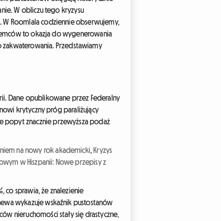
nie. W obliczu tego kryzysu
a. W Roomlala codziennie obserwujemy,
 najemców to okazja do wygenerowania
 zakwaterowania. Przedstawiamy
rii. Dane opublikowane przez Federalny
anowi krytyczny próg paraliżujący
ie popyt znacznie przewyższa podaż
niem na nowy rok akademicki
,
Kryzys
owym w Hiszpanii: Nowe przepisy z
, co sprawia, że znalezienie
Genewa wykazuje wskaźnik pustostanów
ów nieruchomości stały się drastyczne,