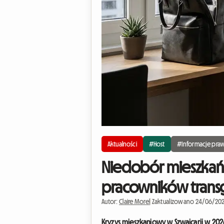
Aktualności
#Host
#Informacje pra
Niedobór mieszkań 
pracowników trans
Autor:
Claire Morel
|
Zaktualizowano 24/06/20
Kryzys mieszkaniowy w Szwajcarii w 2026