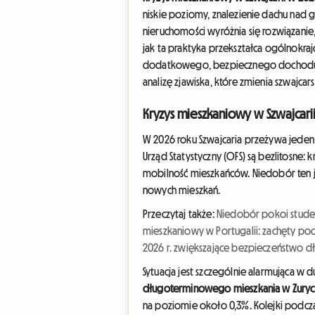
niskie poziomy, znalezienie dachu nad 
nieruchomości wyróżnia się rozwiązani
jak ta praktyka przekształca ogólnokra
dodatkowego, bezpiecznego dochodu. 
analizę zjawiska, które zmienia szwajcar
Kryzys mieszkaniowy w Szwajcari
W 2026 roku Szwajcaria przeżywa jeden
Urząd Statystyczny (OFS) są bezlitosne:
mobilność mieszkańców. Niedobór ten 
nowych mieszkań.
Przeczytaj także:
Niedobór pokoi stude
mieszkaniowy w Portugalii: zachęty po
2026 r. zwiększające bezpieczeństwo 
Sytuacja jest szczególnie alarmująca w 
długoterminowego mieszkania w Zuryc
na poziomie około 0,3%. Kolejki podcza