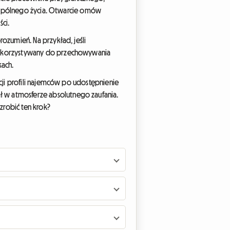
 wspólnego życia. Otwarcie omów
ci.
zumień. Na przykład, jeśli
wykorzystywany do przechowywania
kach.
cji profili najemców po udostępnienie
w atmosferze absolutnego zaufania.
zrobić ten krok?