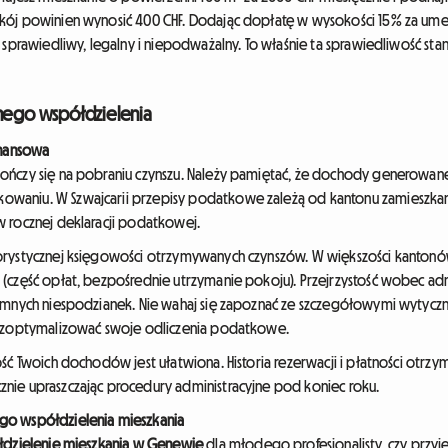
kój powinien wynosić 400 CHF. Dodając dopłatę w wysokości 15% za umeb
 sprawiedliwy, legalny i niepodważalny. To właśnie ta sprawiedliwość st
anego współdzielenia
inansowa
kończy się na pobraniu czynszu. Należy pamiętać, że dochody generowa
waniu. W Szwajcarii przepisy podatkowe zależą od kantonu zamieszka
w rocznej deklaracji podatkowej.
gorystycznej księgowości otrzymywanych czynszów. W większości kanto
(część opłat, bezpośrednie utrzymanie pokoju). Przejrzystość wobec adm
jemnych niespodzianek. Nie wahaj się zapoznać ze szczegółowymi wytyc
y zoptymalizować swoje odliczenia podatkowe.
ść Twoich dochodów jest ułatwiona. Historia rezerwacji i płatności otrzym
nie upraszczając procedury administracyjne pod koniec roku.
go współdzielenia mieszkania
dzielenie mieszkania w Genewie
dla młodego profesjonalisty, czy przyj