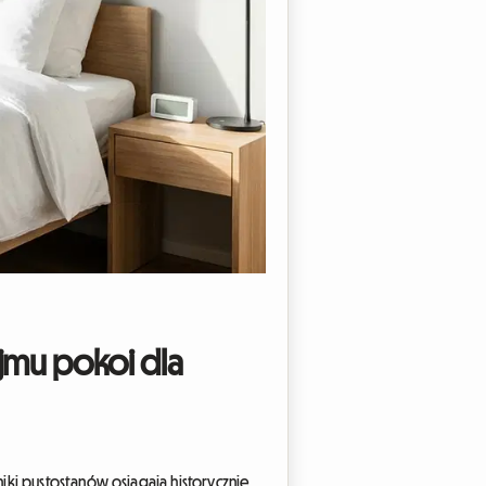
jmu pokoi dla
ki pustostanów osiągają historycznie