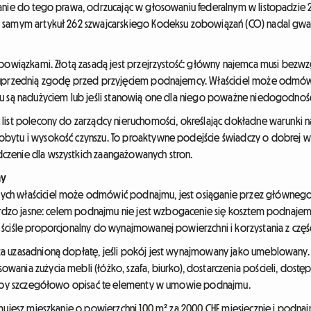
anie do tego prawa, odrzucając w głosowaniu federalnym w listopadzie 202
m samym artykuł 262 szwajcarskiego Kodeksu zobowiązań (CO) nadal gw
obowiązkami. Złotą zasadą jest przejrzystość: główny najemca musi bezw
o uprzednią zgodę przed przyjęciem podnajemcy. Właściciel może odmó
mu są nadużyciem lub jeśli stanowią one dla niego poważne niedogodnośc
 list polecony do zarządcy nieruchomości, określając dokładne warunki 
bytu i wysokość czynszu. To proaktywne podejście świadczy o dobrej w
zenie dla wszystkich zaangażowanych stron.
ny
ych właściciel może odmówić podnajmu, jest osiąganie przez główneg
bardzo jasne: celem podnajmu nie jest wzbogacenie się kosztem podnajem
ściśle proporcjonalny do wynajmowanej powierzchni i korzystania z częś
a uzasadnioną dopłatę, jeśli pokój jest wynajmowany jako umeblowany. 
nia zużycia mebli (łóżko, szafa, biurko), dostarczenia pościeli, dostępu 
, aby szczegółowo opisać te elementy w umowie podnajmu.
mujesz mieszkanie o powierzchni 100 m² za 2000 CHF miesięcznie i podnaj