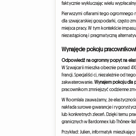
faktycznie wykluczając wielu wypłacalny
Pierwszymi ofiarami tego ogromnego napi
dla szwajcarskiej gospodarki, często z
miejsca pracy. W tym kontekście impas
niezastąpioną i pragmatyczną alternaty
Wynajęcie pokoju pracownikowi 
Odpowiedź na ogromny popyt na elas
W Szwajcarii mieszka obecnie ponad 4
Francji. Specjaliści ci, niezależnie od 
zakwaterowanie.
Wynajem pokoju dla 
pracownikom zmniejszyć codzienne zmę
W Roomlala zauważamy, że elastycznoś
nakłada surowe gwarancje i rygorystyc
lub konkretnych zleceń. Dzięki temu pr
granicznych w Bardonnex lub Thônex-Val
Przykład: Julien, informatyk mieszkają