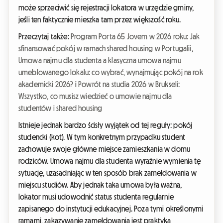
może sprzeciwić się rejestracji lokatora w urzędzie gminy,
jeśli ten faktycznie mieszka tam przez większość roku.
Przeczytaj także:
Program Porta 65 Jovem w 2026 roku: Jak
sfinansować pokój w ramach shared housing w Portugalii
,
Umowa najmu dla studenta a klasyczna umowa najmu
umeblowanego lokalu: co wybrać, wynajmując pokój na rok
akademicki 2026?
i
Powrót na studia 2026 w Brukseli:
Wszystko, co musisz wiedzieć o umowie najmu dla
studentów i shared housing
Istnieje jednak bardzo ścisły wyjątek od tej reguły: pokój
studencki (kot). W tym konkretnym przypadku student
zachowuje swoje główne miejsce zamieszkania w domu
rodziców. Umowa najmu dla studenta wyraźnie wymienia tę
sytuację, uzasadniając w ten sposób brak zameldowania w
miejscu studiów. Aby jednak taka umowa była ważna,
lokator musi udowodnić status studenta regularnie
zapisanego do instytucji edukacyjnej. Poza tymi określonymi
ramami, zakazywanie zameldowania jest praktyką