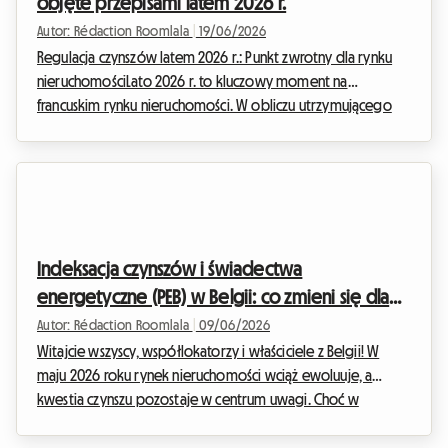
objęte przepisami latem 2026 r.
prowincję. Istni...
Autor: Rédaction Roomlala
|
19/06/2026
Regulacja czynszów latem 2026 r.: Punkt zwrotny dla rynku
nieruchomościLato 2026 r. to kluczowy moment na
francuskim rynku nieruchomości. W obliczu utrzymującego
się w wielu metropoliach kryzysu mieszkaniowego, władze
publiczne zdecydowały się zaostrzyć przepisy, aby chronić
siłę nabywczą najemców i jednocześnie regulować rynek. W
Roomlala każdego dnia wspieramy tysiące właścicieli i
najemców w procesie wynajmu pokoi u gospodarza oraz w
ramach wspólnego mieszkania. Wiemy, jak skomplikowane,
Indeksacja czynszów i świadectwa
a na...
energetyczne (PEB) w Belgii: co zmieni się dla
wspólnych mieszkań w 2026 roku
Autor: Rédaction Roomlala
|
09/06/2026
Witajcie wszyscy, współlokatorzy i właściciele z Belgii! W
maju 2026 roku rynek nieruchomości wciąż ewoluuje, a
kwestia czynszu pozostaje w centrum uwagi. Choć w
ostatnich latach inflacja osiągnęła historyczne szczyty, co
wymusiło na rządzie podjęcie działań nadzwyczajnych,