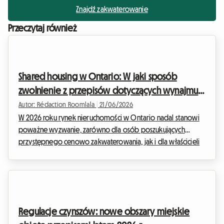
Znajdź zakwaterowanie
Przeczytaj również
Shared housing w Ontario: W jaki sposób
zwolnienie z przepisów dotyczących wynajmu
zachęca gospodarzy w 2026 roku
Autor: Rédaction Roomlala
|
21/06/2026
W 2026 roku rynek nieruchomości w Ontario nadal stanowi
poważne wyzwanie, zarówno dla osób poszukujących
przystępnego cenowo zakwaterowania, jak i dla właścicieli
zmagających się z rosnącymi kosztami utrzymania i stopami
procentowymi. W obliczu tej sytuacji wielu właścicieli
domów w Ontario, posiadających niewykorzystane pokoje,
wciąż waha się przed rozpoczęciem wynajmu. Główna
przyczyna? Obawa przed rygorystycznymi przepisami i
Regulacje czynszów: nowe obszary miejskie
często długotrwałymi procedurami narzucanymi przez