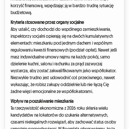
korzyść finansową, wpędzając ją w bardzo trudną sytuację
budżetową.
Kryteria stosowane przez organy socjalne
Aby ustalić, czy dochodzi do wspólnego zamieszkiwania,
inspektorzy socjalni opierają się na dwóch kumulatywnych
elementach: mieszkaniu pod jednym dachem i wspólnym
regulowaniu kwestii finansowych (podział opłat). Nawet jeśli
masz indywidualne umowy najmu na każdy pokój, samo
dzielenie kuchni, salonu i rachunku za prąd zazwyczaj
wystarcza, aby zostać zakwalifikowanym jako współlokator.
Niezwykle trudno jest udowodnić coś przeciwnego, nawet
wykazując, że robisz zakupy oddzielnie lub nie łączą Cię
żadne więzi emocjonalne ze współlokatorami.
Wpływ na poszukiwanie mieszkania
Ta rzeczywistość ekonomiczna z 2026 roku skłania wielu
kandydatów na lokatorów do szukania alternatywnych,
czasami nielegalnych rozwiązań, aby zachować status osoby
samotnie gospodarującej. W Roomlala obserwujemy, że ta