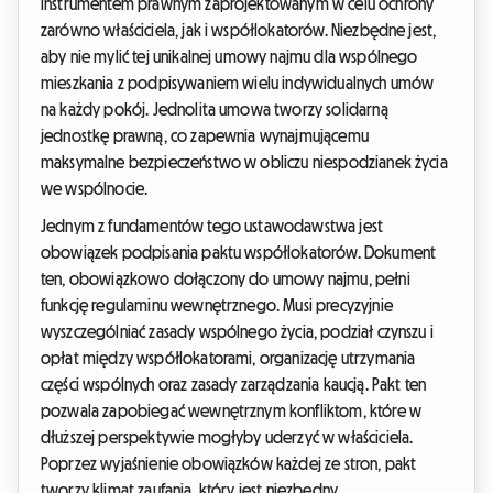
instrumentem prawnym zaprojektowanym w celu ochrony
zarówno właściciela, jak i współlokatorów. Niezbędne jest,
aby nie mylić tej unikalnej umowy najmu dla wspólnego
mieszkania z podpisywaniem wielu indywidualnych umów
na każdy pokój. Jednolita umowa tworzy solidarną
jednostkę prawną, co zapewnia wynajmującemu
maksymalne bezpieczeństwo w obliczu niespodzianek życia
we wspólnocie.
Jednym z fundamentów tego ustawodawstwa jest
obowiązek podpisania paktu współlokatorów. Dokument
ten, obowiązkowo dołączony do umowy najmu, pełni
funkcję regulaminu wewnętrznego. Musi precyzyjnie
wyszczególniać zasady wspólnego życia, podział czynszu i
opłat między współlokatorami, organizację utrzymania
części wspólnych oraz zasady zarządzania kaucją. Pakt ten
pozwala zapobiegać wewnętrznym konfliktom, które w
dłuższej perspektywie mogłyby uderzyć w właściciela.
Poprzez wyjaśnienie obowiązków każdej ze stron, pakt
tworzy klimat zaufania, który jest niezbędny.