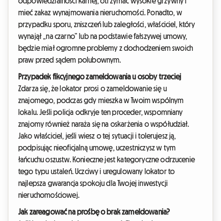
odpowiedzialności karnej, otrzymać wysokie grzywny i
mieć zakaz wynajmowania nieruchomości. Ponadto, w
przypadku sporu, zniszczeń lub zaległości, właściciel, który
wynajął „na czarno” lub na podstawie fałszywej umowy,
będzie miał ogromne problemy z dochodzeniem swoich
praw przed sądem polubownym.
Przypadek fikcyjnego zameldowania u osoby trzeciej
Zdarza się, że lokator prosi o zameldowanie się u
znajomego, podczas gdy mieszka w Twoim wspólnym
lokalu. Jeśli policja odkryje ten proceder, wspomniany
znajomy również naraża się na oskarżenia o współudział.
Jako właściciel, jeśli wiesz o tej sytuacji i tolerujesz ją,
podpisując nieoficjalną umowę, uczestniczysz w tym
łańcuchu oszustw. Konieczne jest kategoryczne odrzucenie
tego typu ustaleń. Uczciwy i uregulowany lokator to
najlepsza gwarancja spokoju dla Twojej inwestycji
nieruchomościowej.
Jak zareagować na prośbę o brak zameldowania?