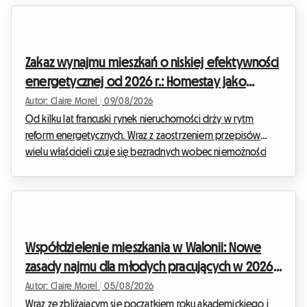
obecnie sytuacja się ustabilizowała. Zasady gry jednak
definitywnie się zmieniły. W Roomlala wiemy, że przepisy
dotyczące wynajmu i współdzielenia mieszkania mogą
Zakaz wynajmu mieszkań o niskiej efektywności
przypominać prawdziwy labirynt. Jest to szczególnie
energetycznej od 2026 r.: Homestay jako
widoczne, ...
rozwiązanie prawne
Autor: Claire Morel
|
09/08/2026
Od kilku lat francuski rynek nieruchomości drży w rytm
reform energetycznych. Wraz z zaostrzeniem przepisów
wielu właścicieli czuje się bezradnych wobec niemożności
wynajęcia swojej nieruchomości. W Roomlala codziennie
wspieramy gospodarzy, którzy szukają niezawodnych i
zgodnych z prawem rozwiązań, aby nadal generować
dochód. Zakaz wynajmu nieruchomości o słabej izolacji
termicznej („passoires thermiques”) w 2026 roku wywiera
Współdzielenie mieszkania w Walonii: Nowe
silną presję na właścicieli całych domów i mieszkań. Istnieje
zasady najmu dla młodych pracujących w 2026
jednak s...
roku
Autor: Claire Morel
|
05/08/2026
Wraz ze zbliżającym się początkiem roku akademickiego i