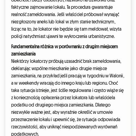
faktyczne zajmowanie lokalu. Ta procedura gwarantuje
realność zameldowania. Jeśli właściciel próbował wynająć
niezgłoszony aneks lub lokal w złym stanie technicznym,
licząc na to, że lokator nie będzie się tam meldował, wizyta
policji natychmiast ujawni te wykroczenia urbanistyczne.
Fundamentalna różnica w porównaniu z drugim miejscem
zamieszkania
Niektórzy lokatorzy próbują uzasadnić brak zameldowania,
deklarując wspólne mieszkanie jako drugie miejsce
zamieszkania, na przykład jeśli pracują w tygodniu w Walonii,
a w weekendy wracają do innego kraju lub regionu. Choć
taka sytuacja istnieje, jest ściśle regulowana i często wiąże się
z koniecznością opłacenia przez lokatora lub właściciela
podatku od drugiego miejsca zamieszkania. Dlatego
niezwykle ważne jest, aby wyraźnie określić w umowie
przeznaczenie lokalu i upewnić się, że sytuacja odpowiada
rzeczywistości, aby uniknąć niespodziewanych wyrównań
podatkowych.