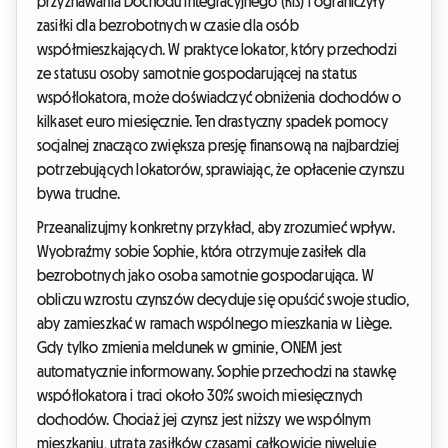
przyznawania Dochodu Integracyjnego (RIS) i ograniczyły
zasiłki dla bezrobotnych w czasie dla osób
współmieszkających. W praktyce lokator, który przechodzi
ze statusu osoby samotnie gospodarującej na status
współlokatora, może doświadczyć obniżenia dochodów o
kilkaset euro miesięcznie. Ten drastyczny spadek pomocy
socjalnej znacząco zwiększa presję finansową na najbardziej
potrzebujących lokatorów, sprawiając, że opłacenie czynszu
bywa trudne.
Przeanalizujmy konkretny przykład, aby zrozumieć wpływ.
Wyobraźmy sobie Sophie, która otrzymuje zasiłek dla
bezrobotnych jako osoba samotnie gospodarująca. W
obliczu wzrostu czynszów decyduje się opuścić swoje studio,
aby zamieszkać w ramach wspólnego mieszkania w Liège.
Gdy tylko zmienia meldunek w gminie, ONEM jest
automatycznie informowany. Sophie przechodzi na stawkę
współlokatora i traci około 30% swoich miesięcznych
dochodów. Chociaż jej czynsz jest niższy we wspólnym
mieszkaniu, utrata zasiłków czasami całkowicie niweluje