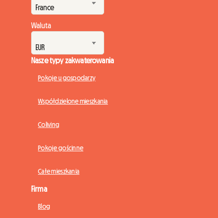
przyzwyczajenia inwestorów na rynku nieruchomości.Ścisłe ...
Waluta
Nasze typy zakwaterowania
Pokoje u gospodarzy
Współdzielone mieszkania
Coliving
Pokoje gościnne
Całe mieszkania
Firma
Blog