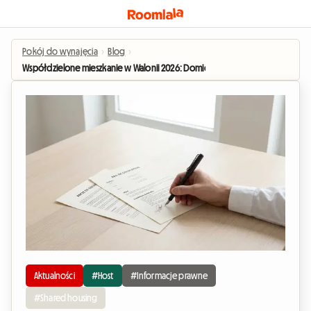
Pokój do wynajęcia
›
Blog
›
Współdzielone mieszkanie w Walonii 2026: Domicyl i status osoby współmies
Aktualności
#Host
#Informacje prawne
#Shared housing