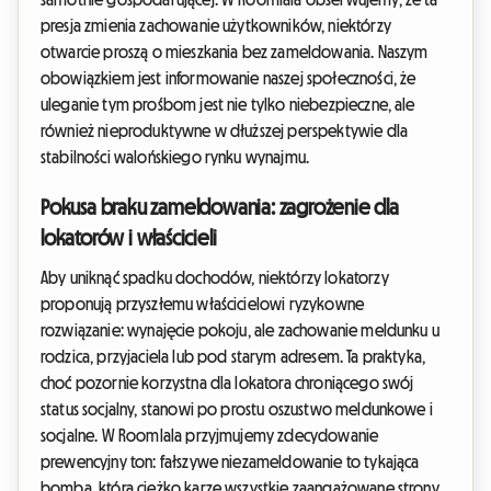
presja zmienia zachowanie użytkowników, niektórzy
otwarcie proszą o mieszkania bez zameldowania. Naszym
obowiązkiem jest informowanie naszej społeczności, że
uleganie tym prośbom jest nie tylko niebezpieczne, ale
również nieproduktywne w dłuższej perspektywie dla
stabilności walońskiego rynku wynajmu.
Pokusa braku zameldowania: zagrożenie dla
lokatorów i właścicieli
Aby uniknąć spadku dochodów, niektórzy lokatorzy
proponują przyszłemu właścicielowi ryzykowne
rozwiązanie: wynajęcie pokoju, ale zachowanie meldunku u
rodzica, przyjaciela lub pod starym adresem. Ta praktyka,
choć pozornie korzystna dla lokatora chroniącego swój
status socjalny, stanowi po prostu oszustwo meldunkowe i
socjalne. W Roomlala przyjmujemy zdecydowanie
prewencyjny ton: fałszywe niezameldowanie to tykająca
bomba, która ciężko karze wszystkie zaangażowane strony.