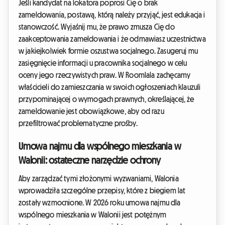
Jeśli kandydat na lokatora poprosi Cię o brak
zameldowania, postawą, którą należy przyjąć, jest edukacja i
stanowczość. Wyjaśnij mu, że prawo zmusza Cię do
zaakceptowania zameldowania i że odmawiasz uczestnictwa
w jakiejkolwiek formie oszustwa socjalnego. Zasugeruj mu
zasięgnięcie informacji u pracownika socjalnego w celu
oceny jego rzeczywistych praw. W Roomlala zachęcamy
właścicieli do zamieszczania w swoich ogłoszeniach klauzuli
przypominającej o wymogach prawnych, określającej, że
zameldowanie jest obowiązkowe, aby od razu
przefiltrować problematyczne prośby.
Umowa najmu dla wspólnego mieszkania w
Walonii: ostateczne narzędzie ochrony
Aby zarządzać tymi złożonymi wyzwaniami, Walonia
wprowadziła szczególne przepisy, które z biegiem lat
zostały wzmocnione. W 2026 roku umowa najmu dla
wspólnego mieszkania w Walonii jest potężnym