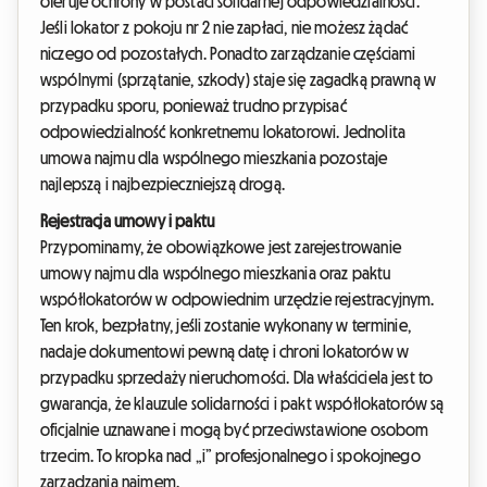
oferuje ochrony w postaci solidarnej odpowiedzialności.
Jeśli lokator z pokoju nr 2 nie zapłaci, nie możesz żądać
niczego od pozostałych. Ponadto zarządzanie częściami
wspólnymi (sprzątanie, szkody) staje się zagadką prawną w
przypadku sporu, ponieważ trudno przypisać
odpowiedzialność konkretnemu lokatorowi. Jednolita
umowa najmu dla wspólnego mieszkania pozostaje
najlepszą i najbezpieczniejszą drogą.
Rejestracja umowy i paktu
Przypominamy, że obowiązkowe jest zarejestrowanie
umowy najmu dla wspólnego mieszkania oraz paktu
współlokatorów w odpowiednim urzędzie rejestracyjnym.
Ten krok, bezpłatny, jeśli zostanie wykonany w terminie,
nadaje dokumentowi pewną datę i chroni lokatorów w
przypadku sprzedaży nieruchomości. Dla właściciela jest to
gwarancja, że klauzule solidarności i pakt współlokatorów są
oficjalnie uznawane i mogą być przeciwstawione osobom
trzecim. To kropka nad „i” profesjonalnego i spokojnego
zarządzania najmem.