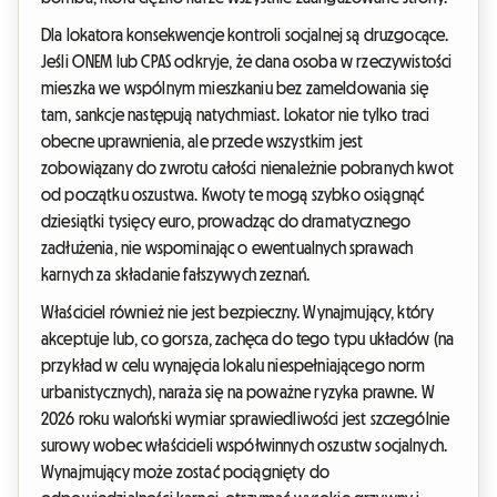
Dla lokatora konsekwencje kontroli socjalnej są druzgocące.
Jeśli ONEM lub CPAS odkryje, że dana osoba w rzeczywistości
mieszka we wspólnym mieszkaniu bez zameldowania się
tam, sankcje następują natychmiast. Lokator nie tylko traci
obecne uprawnienia, ale przede wszystkim jest
zobowiązany do zwrotu całości nienależnie pobranych kwot
od początku oszustwa. Kwoty te mogą szybko osiągnąć
dziesiątki tysięcy euro, prowadząc do dramatycznego
zadłużenia, nie wspominając o ewentualnych sprawach
karnych za składanie fałszywych zeznań.
Właściciel również nie jest bezpieczny. Wynajmujący, który
akceptuje lub, co gorsza, zachęca do tego typu układów (na
przykład w celu wynajęcia lokalu niespełniającego norm
urbanistycznych), naraża się na poważne ryzyka prawne. W
2026 roku waloński wymiar sprawiedliwości jest szczególnie
surowy wobec właścicieli współwinnych oszustw socjalnych.
Wynajmujący może zostać pociągnięty do