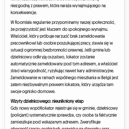
niezgodną z prawem, która naraża wynajmującego na
konsekwencje.
W Roomlala regularnie przypominamy naszej społeczności,
że przejrzystość jest kluczem do spokojnego wynajmu.
Właściciel, który próbuje narzucić brak zameldowania
pracownikowi lub osobie poszukującej pracy, stawia się w
sytuacji ogromnej bezbronności prawnej. Jeśli gmina lub
dzielnicowy odkryją oszustwo, lokator zostanie
automatycznie zameldowany pod tym adresem, a właściciel
straci wiarygodność, ryzykując nawet kary administracyjne.
Zameldowanie w ramach wspólnego mieszkania w Belgii jest
zatem niezbywalnym prawem lokatora, który urządza tam
swoje ognisko domowe.
Wizyty dzielnicowego: nieunikniony etap
Gdy nowy współlokator rejestruje się w gminie, dzielnicowy
(policjant) systematycznie sprawdza, czy osoba ta faktycznie
zamieszkuje pod wskazanym adresem. Zweryfikuje
obecność rzeczy osobistych, nazwisko na dzwonku oraz