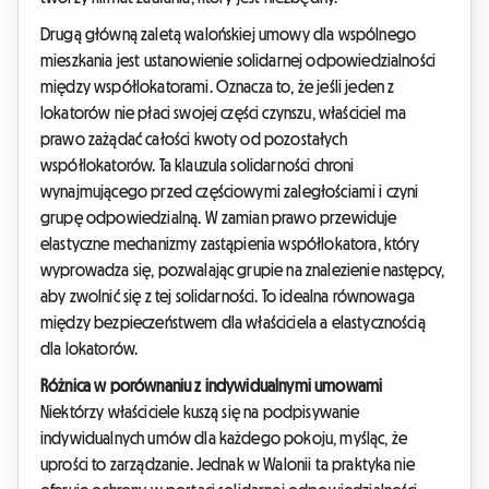
Drugą główną zaletą walońskiej umowy dla wspólnego
mieszkania jest ustanowienie solidarnej odpowiedzialności
między współlokatorami. Oznacza to, że jeśli jeden z
lokatorów nie płaci swojej części czynszu, właściciel ma
prawo zażądać całości kwoty od pozostałych
współlokatorów. Ta klauzula solidarności chroni
wynajmującego przed częściowymi zaległościami i czyni
grupę odpowiedzialną. W zamian prawo przewiduje
elastyczne mechanizmy zastąpienia współlokatora, który
wyprowadza się, pozwalając grupie na znalezienie następcy,
aby zwolnić się z tej solidarności. To idealna równowaga
między bezpieczeństwem dla właściciela a elastycznością
dla lokatorów.
Różnica w porównaniu z indywidualnymi umowami
Niektórzy właściciele kuszą się na podpisywanie
indywidualnych umów dla każdego pokoju, myśląc, że
uprości to zarządzanie. Jednak w Walonii ta praktyka nie