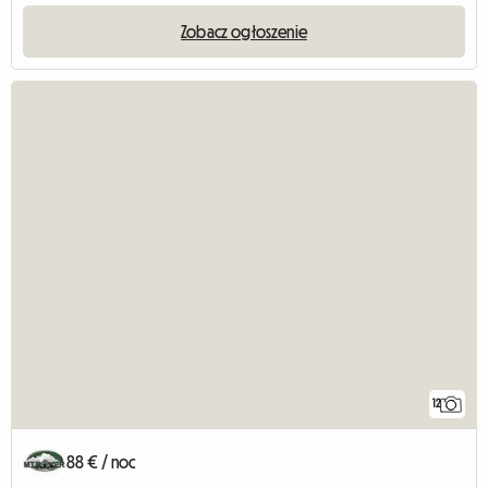
Zobacz ogłoszenie
12
88 € / noc