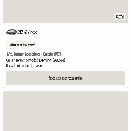
12
213 € / noc
Warto zobaczyć
Mt. Baker Lodging - Cabin #51
Cała nieruchomość | Deming (98244)
8 os. | minimum 3 noce
Zobacz ogłoszenie