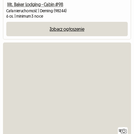
Mt. Baker Lodging - Cabin #98
Cała nieruchomość | Deming (98244)
6 os. | minimum 3 noce
Zobacz ogłoszenie
12