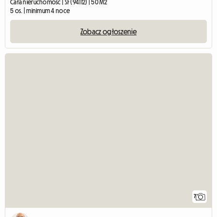
Cała nieruchomość | SF (94112) | 50 M2
5 os. | minimum 4 noce
Zobacz ogłoszenie
7