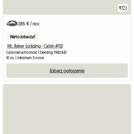
12
285 € / noc
Warto zobaczyć
Mt. Baker Lodging - Cabin #02
Cała nieruchomość | Deming (98244)
10 os. | minimum 3 noce
Zobacz ogłoszenie