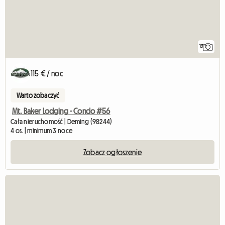
12
115 € / noc
Warto zobaczyć
Mt. Baker Lodging - Condo #56
Cała nieruchomość | Deming (98244)
4 os. | minimum 3 noce
Zobacz ogłoszenie