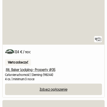
12
124 € / noc
Warto zobaczyć
Mt. Baker Lodging - Property #05
Cała nieruchomość | Deming (98244)
4 os. | minimum 3 noce
Zobacz ogłoszenie