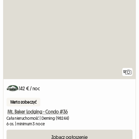
12
142 € / noc
Warto zobaczyć
Mt. Baker Lodging - Condo #36
Cała nieruchomość | Deming (98244)
6 os. | minimum 3 noce
Zobacz ogłoszenie