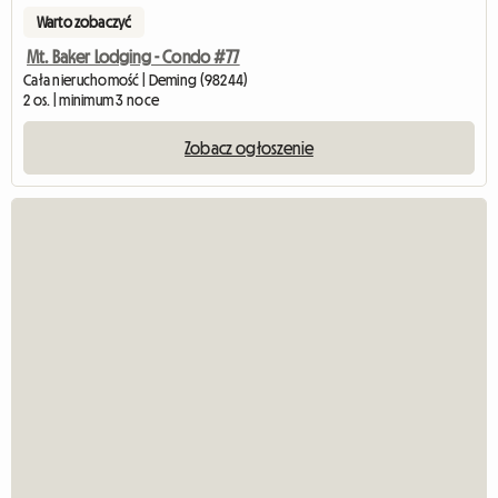
Warto zobaczyć
Mt. Baker Lodging - Condo #77
Cała nieruchomość | Deming (98244)
2 os. | minimum 3 noce
Zobacz ogłoszenie