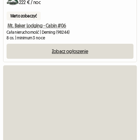
222 € / noc
Warto zobaczyć
Mt. Baker Lodging - Cabin #06
Cała nieruchomość | Deming (98244)
8 os. | minimum 3 noce
Zobacz ogłoszenie