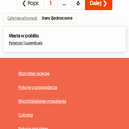
❮ Popr.
1
…
6
Dalej ❯
Cała nieruchomość
›
Stany Zjednoczone
Miasta w pobliżu
Paterson |
Luxemburg
Wszystkie pokoje
Pokoje u gospodarza
Współdzielenie mieszkania
Coliving
Pokoje gościnne