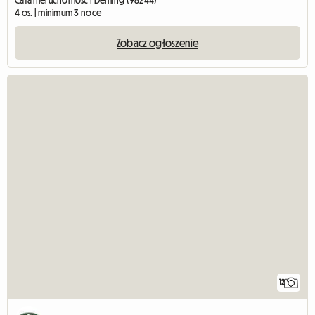
Cała nieruchomość | Deming (98244)
4 os. | minimum 3 noce
Zobacz ogłoszenie
12