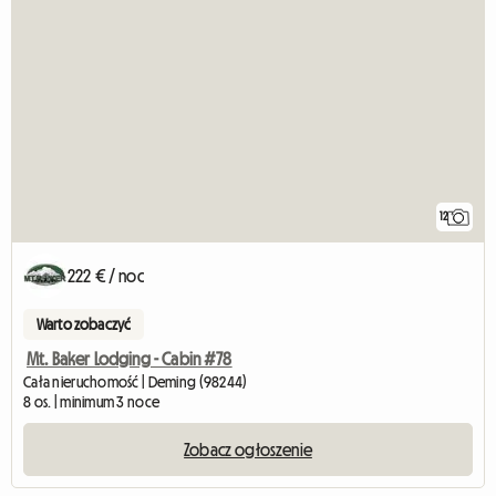
12
222 € / noc
Warto zobaczyć
Mt. Baker Lodging - Cabin #78
Cała nieruchomość | Deming (98244)
8 os. | minimum 3 noce
Zobacz ogłoszenie