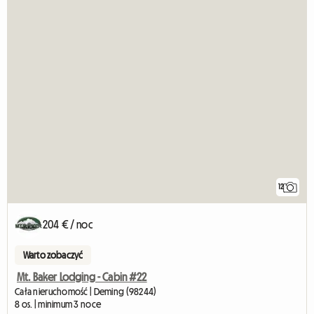
12
204 € / noc
Warto zobaczyć
Mt. Baker Lodging - Cabin #22
Cała nieruchomość | Deming (98244)
8 os. | minimum 3 noce