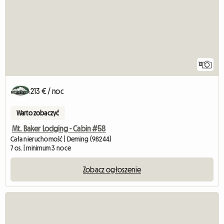
12
213 € / noc
Warto zobaczyć
Mt. Baker Lodging - Cabin #58
Cała nieruchomość | Deming (98244)
7 os. | minimum 3 noce
Zobacz ogłoszenie