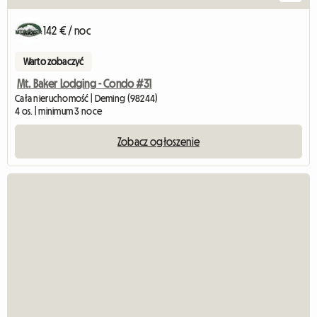
142 € / noc
Warto zobaczyć
Mt. Baker Lodging - Condo #31
Cała nieruchomość | Deming (98244)
4 os. | minimum 3 noce
Zobacz ogłoszenie