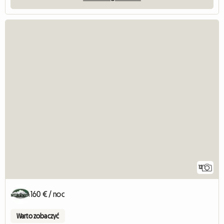
12
160 € / noc
Warto zobaczyć