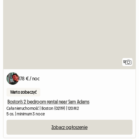
12
178 € / noc
Warto zobaczyć
Boston's 2 bedroom rental near Sam Adams
Cała nieruchomość | Boston (02119) | 120 M2
5 os. | minimum 3 noce
Zobacz ogłoszenie