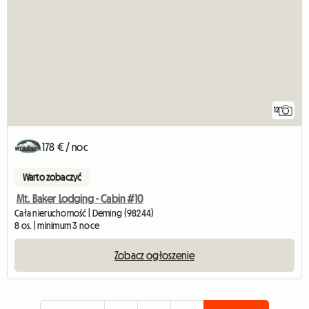
12
178 € / noc
Warto zobaczyć
Mt. Baker Lodging - Cabin #10
Cała nieruchomość | Deming (98244)
8 os. | minimum 3 noce
Zobacz ogłoszenie