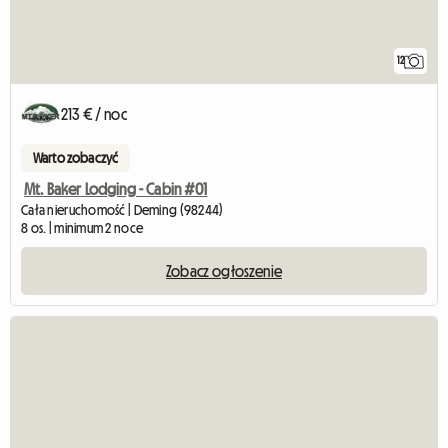
12
213 € / noc
Warto zobaczyć
Mt. Baker Lodging - Cabin #01
Cała nieruchomość | Deming (98244)
8 os. | minimum 2 noce
Zobacz ogłoszenie