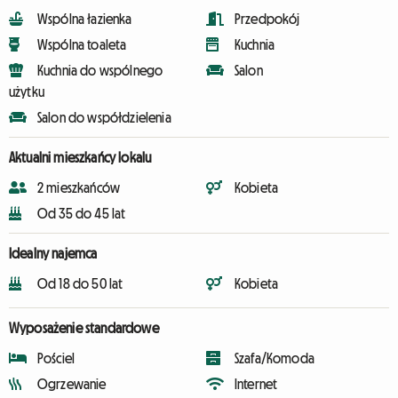
Wspólna łazienka
Przedpokój
Wspólna toaleta
Kuchnia
Kuchnia do wspólnego
Salon
użytku
Salon do współdzielenia
Aktualni mieszkańcy lokalu
2 mieszkańców
Kobieta
Od 35 do 45 lat
Idealny najemca
Od 18 do 50 lat
Kobieta
Wyposażenie standardowe
Pościel
Szafa/Komoda
Ogrzewanie
Internet