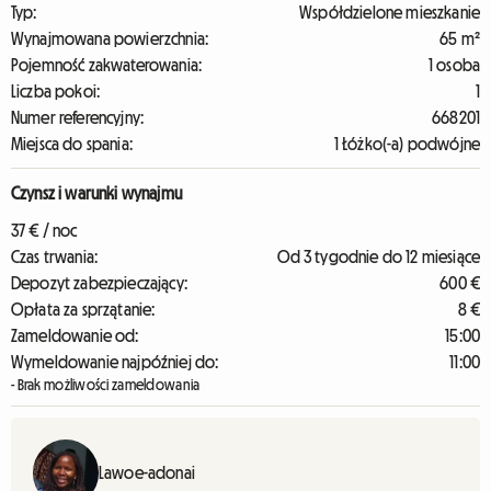
Typ:
Współdzielone mieszkanie
Wynajmowana powierzchnia:
65 m²
Pojemność zakwaterowania:
1 osoba
Liczba pokoi:
1
Numer referencyjny:
668201
Miejsca do spania:
1 Łóżko(-a) podwójne
Czynsz i warunki wynajmu
37 € / noc
Czas trwania:
Od 3 tygodnie do 12 miesiące
Depozyt zabezpieczający:
600 €
Opłata za sprzątanie:
8 €
Zameldowanie od:
15:00
Wymeldowanie najpóźniej do:
11:00
- Brak możliwości zameldowania
Lawoe-adonai