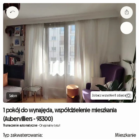
Zobacz wszystkie 8 zdjęcia
Salon
1 pokój do wynajęcia, współdzielenie mieszkania
(Aubervilliers - 93300)
Tłumaczenie automatyczne
-
Oryginalny tytuł
Typ zakwaterowania:
Mieszkanie