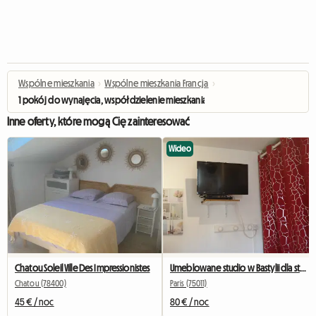
Wspólne mieszkania
›
Wspólne mieszkania Francja
›
1 pokój do wynajęcia, współdzielenie mieszkania
Inne oferty, które mogą Cię zainteresować
Wideo
Chatou Soleil Ville Des Impressionistes
Umeblowane studio w Bastylii dla studentów, stażystów i podróżujących służbowo.
Chatou (78400)
Paris (75011)
45 € / noc
80 € / noc