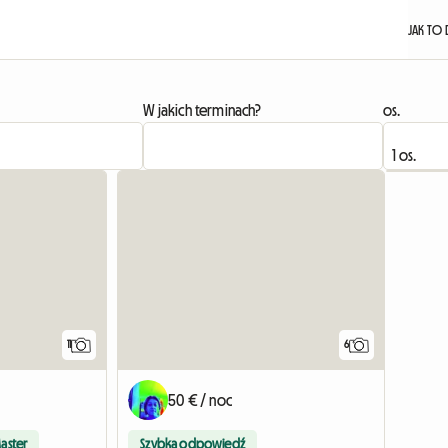
JAK TO 
W jakich terminach?
os.
11
6
50 € / noc
aster
Szybka odpowiedź