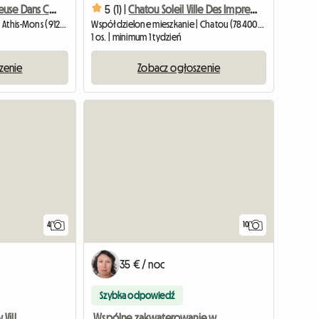
Chambre Lumineuse Dans Cosy Coloc #4 Miami
5 (1) |
Chatou Soleil Ville Des Impressionistes
Współdzielone mieszkanie | Athis-Mons (91200) | 9 M2
Współdzielone mieszkanie | Chatou (78400) | 12 M2
1 os. | minimum 1 tydzień
zenie
Zobacz ogłoszenie
4
10
35 € / noc
Szybka odpowiedź
Pokój w cichym domu w Villemandeur. (Parter ogrodowy)
Wspólne zakwaterowanie w nowo wyremontowanym mieszkaniu