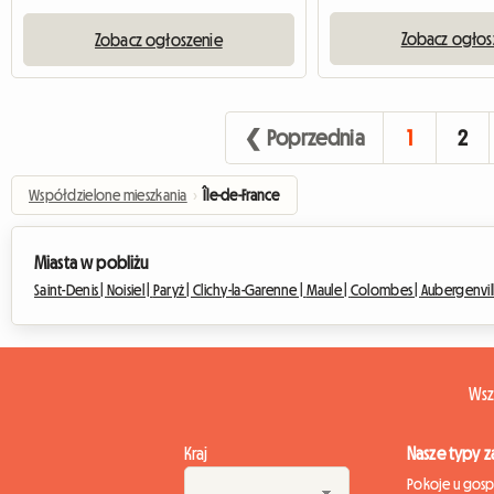
Zobacz ogłos
Zobacz ogłoszenie
❮ Poprzednia
1
2
Współdzielone mieszkania
›
Île-de-France
Miasta w pobliżu
Saint-Denis |
Noisiel |
Paryż |
Clichy-la-Garenne |
Maule |
Colombes |
Aubergenvill
Wsz
Kraj
Nasze typy 
Pokoje u gos