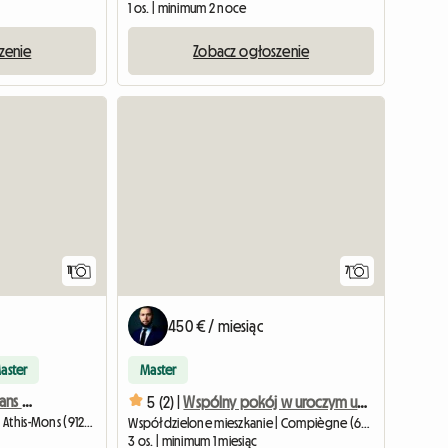
1 os. | minimum 2 noce
zenie
Zobacz ogłoszenie
11
7
450 € / miesiąc
aster
Master
Chambre Chaleureuse Dans Coloc Sympa, Près D'Orly #7
5 (2) |
Wspólny pokój w uroczym umeblowanym F4 dla 3 osób
Współdzielone mieszkanie | Athis-Mons (91200) | 9 M2
Współdzielone mieszkanie | Compiègne (60200) | 70 M2
3 os. | minimum 1 miesiąc