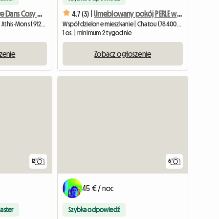
Grande Chambre Dans Cosy Coloc #5 New York près d'olry
4.7 (3) |
Umeblowany pokój PERLE w Chatou z prywatną łazienką
Współdzielone mieszkanie | Athis-Mons (91200) | 11 M2
Współdzielone mieszkanie | Chatou (78400) | 14 M2
1 os. | minimum 2 tygodnie
zenie
Zobacz ogłoszenie
12
6
45 € / noc
aster
Szybka odpowiedź