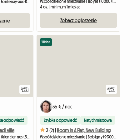
Współdzielone mieszkanie | Troyes (10000) | 80 M2
Współdzielone mieszkanie | Fontenay-aux-Roses (92260) | 18 M2
4 os. | minimum 1 miesiąc
Zobacz ogłoszenie
zenie
Wideo
7
8
35 € / noc
ka odpowiedź
Szybka odpowiedź
Natychmiastowa
ji ville
3 (2) |
Room In A Flat, New Building
Współdzielone mieszkanie | Valenciennes (59300) | 16 M2
Współdzielone mieszkanie | Bobigny (93000) | 80 M2