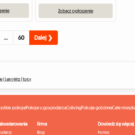
zenie
Zobacz ogłoszenie
…
60
Dalej ❯
e |
Saint-Witz |
Torcy
ystkie pokoje
Pokoje u gospodarza
Coliving
Pokoje gościnne
Całe mieszk
zakwaterowania
Firma
Dowiedz się więcej
podarzy
Blog
Pomoc