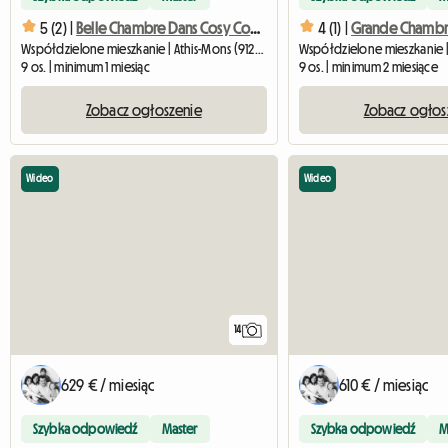
5 (2) |
Belle Chambre Dans Cosy Coloc #2
4 (1) |
Współdzielone mieszkanie | Athis-Mons (91200) | 11 M2
9 os. | minimum 1 miesiąc
9 os. | minimum 2 miesiące
Zobacz ogłoszenie
Zobacz ogłos
Wideo
Wideo
14
629 € / miesiąc
610 € / miesiąc
Szybka odpowiedź
Master
Szybka odpowiedź
M