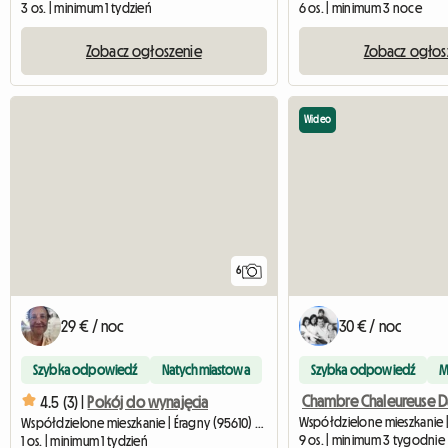
3 os. | minimum 1 tydzień
6 os. | minimum 3 noce
Zobacz ogłoszenie
Zobacz ogłos
Wideo
6
29 € / noc
30 € / noc
Szybka odpowiedź
Natychmiastowa
Szybka odpowiedź
M
4.5 (3) |
Pokój do wynajęcia
Współdzielone mieszkanie | Éragny (95610) | 12 M2
9 os. | minimum 3 tygodnie
1 os. | minimum 1 tydzień