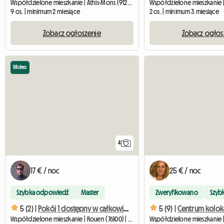
Współdzielone mieszkanie | Athis-Mons (91200) | 17 M2
9 os. | minimum 2 miesiące
2 os. | minimum 3 miesiące
Zobacz ogłoszenie
Zobacz ogłos
Wideo
4
17 € / noc
25 € / noc
Szybka odpowiedź
Master
Zweryfikowano
Szyb
5 (2) |
Pokój 1 dostępny w całkowicie odnowionym mieszkaniu
5 (9) |
Centrum kolokac
Współdzielone mieszkanie | Rouen (76100) | 13 M2