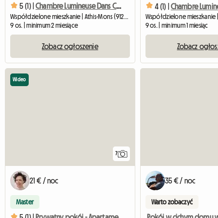
5 (1) |
Chambre Lumineuse Dans Cosy Coloc #8 Helsinki
4 (1) |
Współdzielone mieszkanie | Athis-Mons (91200) | 9 M2
9 os. | minimum 2 miesiące
9 os. | minimum 1 miesiąc
Zobacz ogłoszenie
Zobacz ogłos
Wideo
7
21 € / noc
35 € / noc
Master
Warto zobaczyć
5 (1) |
Prywatny pokój - Apartament 3 pokojowy - Prywatny parking