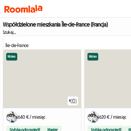
Współdzielone mieszkania Île-de-France (Francja)
Szukaj...
Wideo
Wideo
8
640 € / miesiąc
620 € / miesiąc
Szybka odpowiedź
Master
Szybka odpowiedź
M