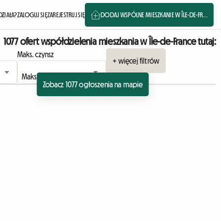
DZIAŁA?
ZALOGUJ SIĘ
ZAREJESTRUJ SIĘ
DODAJ WSPÓLNE MIESZKANIE W ÎLE-DE-FR...
1077 ofert współdzielenia mieszkania w Île-de-France tutaj:
Maks. czynsz
+ więcej filtrów
Zobacz 1077 ogłoszenia na mapie