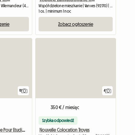
Współdzielone mieszkanie | Villemandeur (45700) | 10 M2
Współdzielone mieszkanie | Vanves (92170) | 19 M2
1 os. | minimum 1 noc
zenie
Zobacz ogłoszenie
10
4
350 € / miesiąc
Szybka odpowiedź
Nouvelle Colocation Troyes
Chambre Double Pour Etudiant