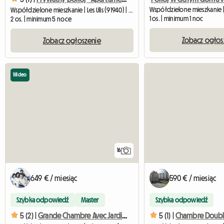
Współdzielone mieszkanie | Les Ulis (91940) | 70 M2
1 os. | minimum 1 noc
2 os. | minimum 5 noce
Zobacz ogłos
Zobacz ogłoszenie
Wideo
16
649 € / miesiąc
590 € / miesiąc
Szybka odpowiedź
Master
Szybka odpowiedź
5 (2) |
Grande Chambre Avec Jardin Dans Maison Chaleureuse #1
5 (1) |