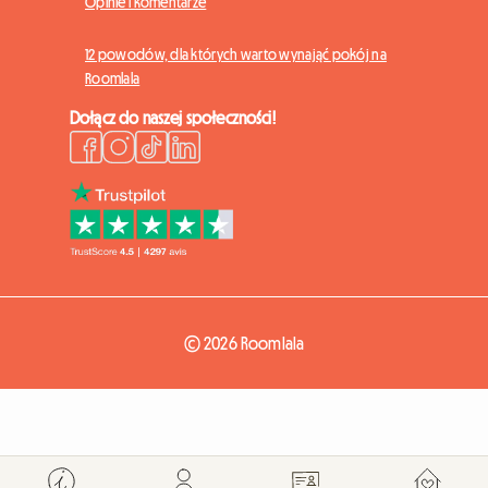
Opinie i komentarze
12 powodów, dla których warto wynająć pokój na
Roomlala
Dołącz do naszej społeczności!
© 2026 Roomlala