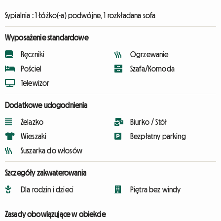
Sypialnia :
1 Łóżko(-a) podwójne, 1 rozkładana sofa
Wyposażenie standardowe
Ręczniki
Ogrzewanie
Pościel
Szafa/Komoda
Telewizor
Dodatkowe udogodnienia
Żelazko
Biurko / Stół
Wieszaki
Bezpłatny parking
Suszarka do włosów
Szczegóły zakwaterowania
Dla rodzin i dzieci
Piętra bez windy
Zasady obowiązujące w obiekcie