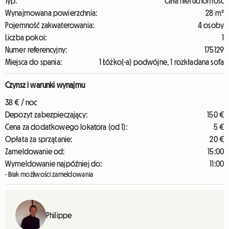
Typ:
Cała nieruchomość
Wynajmowana powierzchnia:
28 m²
Pojemność zakwaterowania:
4 osoby
Liczba pokoi:
1
Numer referencyjny:
175129
Miejsca do spania:
1 Łóżko(-a) podwójne, 1 rozkładana sofa
Czynsz i warunki wynajmu
38 € / noc
Depozyt zabezpieczający:
150 €
Cena za dodatkowego lokatora (od 1):
5 €
Opłata za sprzątanie:
20 €
Zameldowanie od:
15:00
Wymeldowanie najpóźniej do:
11:00
- Brak możliwości zameldowania
Philippe