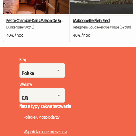
Petite Chambre Dans Maison De Famille
Maisonnette Plein Pied
Dunkerque (59240)
Téteghem-Coudekerque-Village (59380)
40 € / noc
40 € / noc
Kraj
Waluta
Nasze typy zakwaterowania
Pokoje u gospodarzy
Współdzielone mieszkania