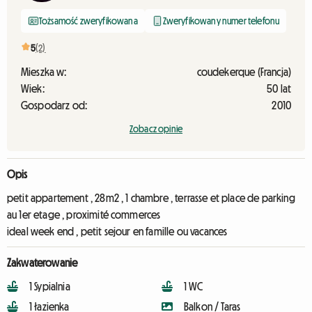
Tożsamość zweryfikowana
Zweryfikowany numer telefonu
5
(2)
Mieszka w:
coudekerque (Francja)
Wiek:
50 lat
Gospodarz od:
2010
Zobacz opinie
Opis
petit appartement , 28m2 , 1 chambre , terrasse et place de parking
au 1er etage , proximité commerces
ideal week end , petit sejour en famille ou vacances
Zakwaterowanie
1 Sypialnia
1 WC
1 łazienka
Balkon / Taras