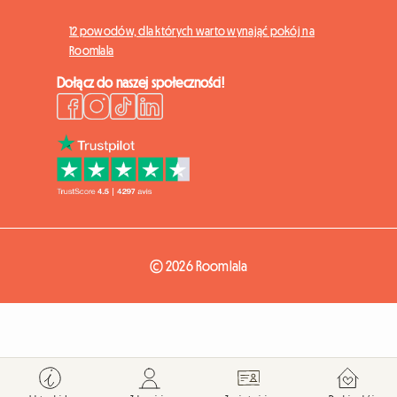
12 powodów, dla których warto wynająć pokój na
Roomlala
Dołącz do naszej społeczności!
© 2026 Roomlala