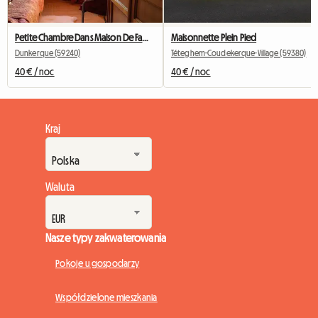
Petite Chambre Dans Maison De Famille
Maisonnette Plein Pied
Dunkerque (59240)
Téteghem-Coudekerque-Village (59380)
40 € / noc
40 € / noc
Kraj
Waluta
Nasze typy zakwaterowania
Pokoje u gospodarzy
Współdzielone mieszkania