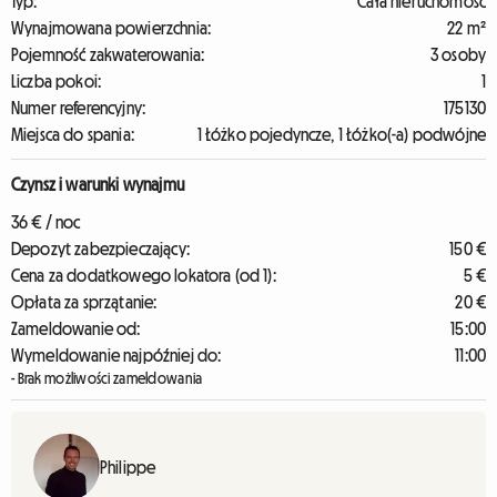
Typ:
Cała nieruchomość
Wynajmowana powierzchnia:
22 m²
Pojemność zakwaterowania:
3 osoby
Liczba pokoi:
1
Numer referencyjny:
175130
Miejsca do spania:
1 Łóżko pojedyncze, 1 Łóżko(-a) podwójne
Czynsz i warunki wynajmu
36 € / noc
Depozyt zabezpieczający:
150 €
Cena za dodatkowego lokatora (od 1):
5 €
Opłata za sprzątanie:
20 €
Zameldowanie od:
15:00
Wymeldowanie najpóźniej do:
11:00
- Brak możliwości zameldowania
Philippe