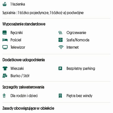
1 łazienka
Sypialnia :
1 Łóżko pojedyncze, 1 Łóżko(-a) podwójne
Wyposażenie standardowe
Ręczniki
Ogrzewanie
Pościel
Szafa/Komoda
Telewizor
Internet
Dodatkowe udogodnienia
Wieszaki
Bezpłatny parking
Biurko / Stół
Szczegóły zakwaterowania
Dla rodzin i dzieci
Piętra bez windy
Zasady obowiązujące w obiekcie