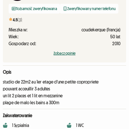
Tożsamość zweryfikowana
Zweryfikowany numer telefonu
4.5
(3)
Mieszka w:
coudekerque (Francja)
Wiek:
50 lat
Gospodarz od:
2010
Zobacz opinie
Opis
studio de 22m2 au 1er etage d'une petite copropriete
pouvant acceuillir 3 adultes
un lit 2 places et 1 lit en mezzanine
plage de malo les bains a 300m
Zakwaterowanie
1 Sypialnia
1 WC