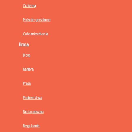
Coliving
Pokoje gościnne
Całe mieszkania
Firma
Blog
Kariera
Prasa
Partnerstwa
Nota prawna
Regulamin