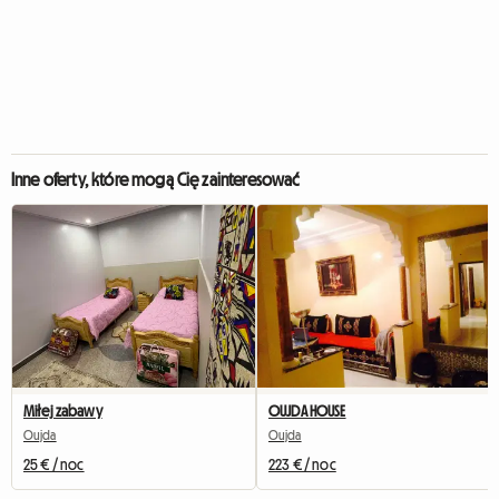
Inne oferty, które mogą Cię zainteresować
Miłej zabawy
OUJDA HOUSE
Oujda
Oujda
25 € / noc
223 € / noc