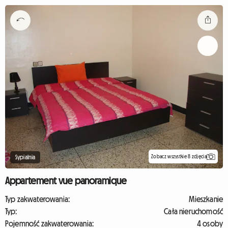
Zobacz wszystkie 8 zdjęcia
Sypialnia
Appartement vue panoramique
Typ zakwaterowania:
Mieszkanie
Typ:
Cała nieruchomość
Pojemność zakwaterowania:
4 osoby