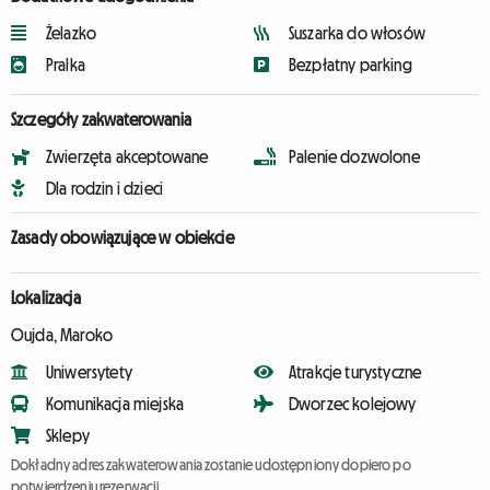
Żelazko
Suszarka do włosów
Pralka
Bezpłatny parking
Szczegóły zakwaterowania
Zwierzęta akceptowane
Palenie dozwolone
Dla rodzin i dzieci
Zasady obowiązujące w obiekcie
Lokalizacja
Oujda, Maroko
Uniwersytety
Atrakcje turystyczne
Komunikacja miejska
Dworzec kolejowy
Sklepy
Dokładny adres zakwaterowania zostanie udostępniony dopiero po
potwierdzeniu rezerwacji.