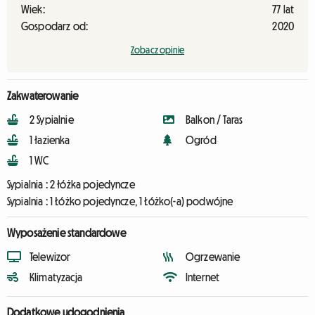
Wiek:
77 lat
Gospodarz od:
2020
Zobacz opinie
Zakwaterowanie
2 Sypialnie
Balkon / Taras
1 łazienka
Ogród
1 WC
Sypialnia :
2 łóżka pojedyncze
Sypialnia :
1 Łóżko pojedyncze, 1 Łóżko(-a) podwójne
Wyposażenie standardowe
Telewizor
Ogrzewanie
Klimatyzacja
Internet
Dodatkowe udogodnienia