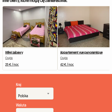
Inne oferty, które mogą Cię zainteresować
Miłej zabawy
Appartement vue panoramique
Oujda
Oujda
25 € / noc
42 € / noc
Kraj
Waluta