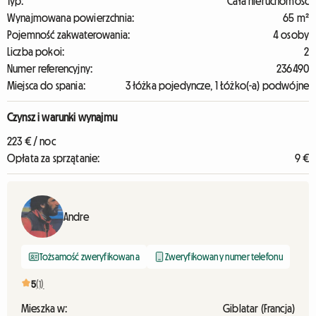
Typ:
Cała nieruchomość
Wynajmowana powierzchnia:
65 m²
Pojemność zakwaterowania:
4 osoby
Liczba pokoi:
2
Numer referencyjny:
236490
Miejsca do spania:
3 łóżka pojedyncze, 1 Łóżko(-a) podwójne
Czynsz i warunki wynajmu
223 € / noc
Opłata za sprzątanie:
9 €
Andre
Tożsamość zweryfikowana
Zweryfikowany numer telefonu
5
(1)
Mieszka w:
Giblatar (Francja)