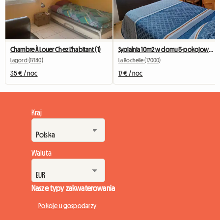
Chambre À Louer Chez L'habitant (1)
Sypialnia 10m2 w domu 5-pokojowym z małym ogrodem.
Lagord (17140)
La Rochelle (17000)
35 € / noc
17 € / noc
Kraj
Waluta
Nasze typy zakwaterowania
Pokoje u gospodarzy