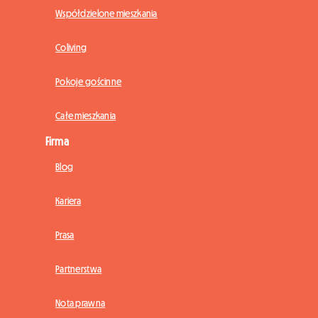
Współdzielone mieszkania
Coliving
Pokoje gościnne
Całe mieszkania
Firma
Blog
Kariera
Prasa
Partnerstwa
Nota prawna