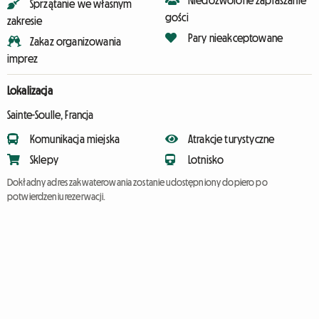
Niedozwolone zapraszanie
Sprzątanie we własnym
gości
zakresie
Pary nieakceptowane
Zakaz organizowania
imprez
Lokalizacja
Sainte-Soulle, Francja
Komunikacja miejska
Atrakcje turystyczne
Sklepy
Lotnisko
Dokładny adres zakwaterowania zostanie udostępniony dopiero po
potwierdzeniu rezerwacji.