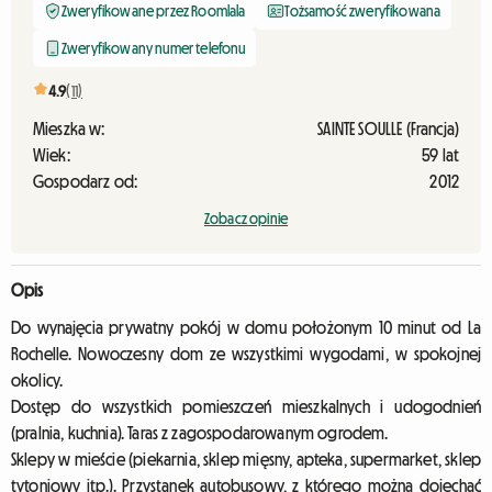
Zweryfikowane przez Roomlala
Tożsamość zweryfikowana
Zweryfikowany numer telefonu
4.9
(11)
Mieszka w:
SAINTE SOULLE (Francja)
Wiek:
59 lat
Gospodarz od:
2012
Zobacz opinie
Opis
Do wynajęcia prywatny pokój w domu położonym 10 minut od La
Rochelle. Nowoczesny dom ze wszystkimi wygodami, w spokojnej
okolicy.
Dostęp do wszystkich pomieszczeń mieszkalnych i udogodnień
(pralnia, kuchnia). Taras z zagospodarowanym ogrodem.
Sklepy w mieście (piekarnia, sklep mięsny, apteka, supermarket, sklep
tytoniowy itp.). Przystanek autobusowy, z którego można dojechać