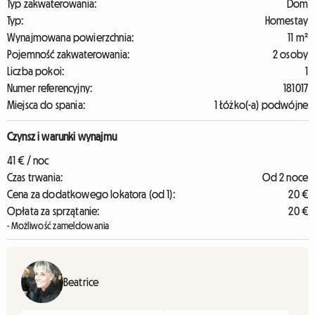
Typ zakwaterowania:
Dom
Typ:
Homestay
Wynajmowana powierzchnia:
11 m²
Pojemność zakwaterowania:
2 osoby
Liczba pokoi:
1
Numer referencyjny:
181017
Miejsca do spania:
1 Łóżko(-a) podwójne
Czynsz i warunki wynajmu
41 € / noc
Czas trwania:
Od 2 noce
Cena za dodatkowego lokatora (od 1):
20 €
Opłata za sprzątanie:
20 €
- Możliwość zameldowania
Beatrice