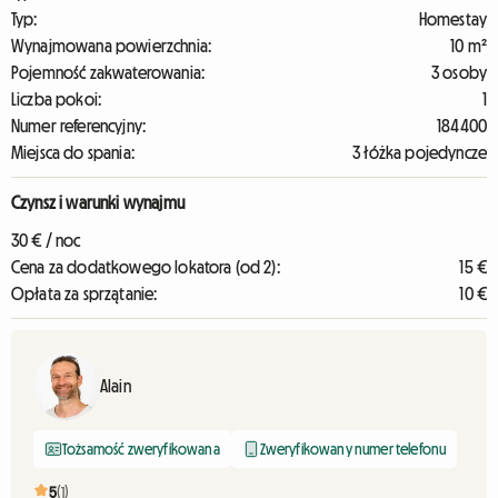
Typ:
Homestay
Wynajmowana powierzchnia:
10 m²
Pojemność zakwaterowania:
3 osoby
Liczba pokoi:
1
Numer referencyjny:
184400
Miejsca do spania:
3 łóżka pojedyncze
Czynsz i warunki wynajmu
30 € / noc
Cena za dodatkowego lokatora (od 2):
15 €
Opłata za sprzątanie:
10 €
Alain
Tożsamość zweryfikowana
Zweryfikowany numer telefonu
5
(1)