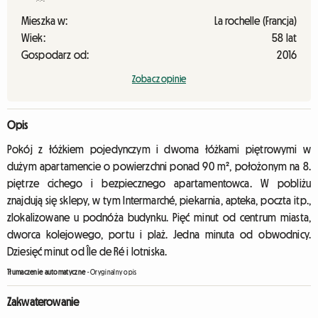
Mieszka w:
La rochelle (Francja)
Wiek:
58 lat
Gospodarz od:
2016
Zobacz opinie
Opis
Pokój z łóżkiem pojedynczym i dwoma łóżkami piętrowymi w
dużym apartamencie o powierzchni ponad 90 m², położonym na 8.
piętrze cichego i bezpiecznego apartamentowca. W pobliżu
znajdują się sklepy, w tym Intermarché, piekarnia, apteka, poczta itp.,
zlokalizowane u podnóża budynku. Pięć minut od centrum miasta,
dworca kolejowego, portu i plaż. Jedna minuta od obwodnicy.
Dziesięć minut od Île de Ré i lotniska.
Tłumaczenie automatyczne
-
Oryginalny opis
Zakwaterowanie