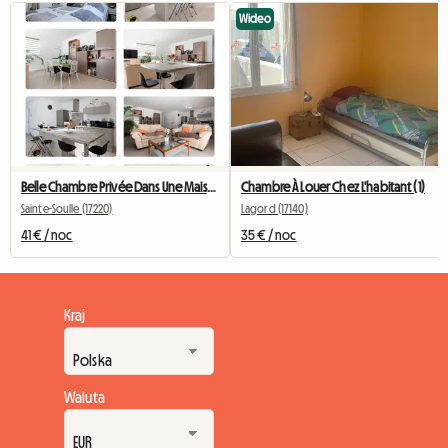
Wideo
Belle Chambre Privée Dans Une Maison Neuve
Chambre À Louer Chez L'habitant (1)
Sainte-Soulle (17220)
Lagord (17140)
41 € / noc
35 € / noc
Kraj
Waluta