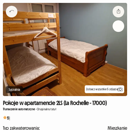
Zobacz wszystkie 5 zdjęcia
Sypialnia
Pokoje w apartamencie 2LS (La Rochelle - 17000)
Tłumaczenie automatyczne
-
Oryginalny tytuł
5
1
Typ zakwaterowania:
Mieszkanie