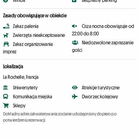
Winda
Bezpłatny parking
Zasady obowiązujące w obiekcie
Zakaz palenia
Cisza nocna obowiązuje od
22:00 do 8:00
Zwierzęta nieakceptowane
Niedozwolone zapraszanie
Zakaz organizowania
gości
imprez
Lokalizacja
La Rochelle, Francja
Uniwersytety
Atrakcje turystyczne
Komunikacja miejska
Dworzec kolejowy
Sklepy
Dokładny adres zakwaterowania zostanie udostępniony dopiero po
potwierdzeniu rezerwacji.