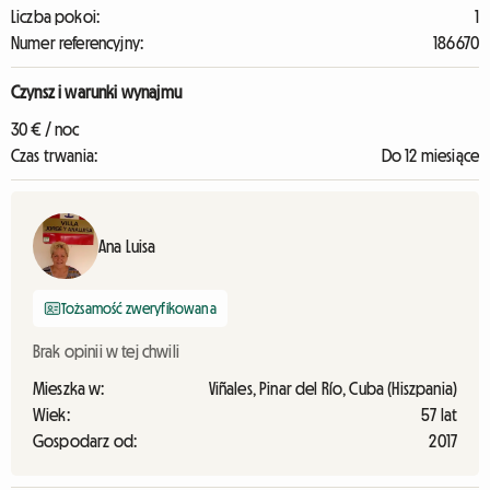
Liczba pokoi:
1
Numer referencyjny:
186670
Czynsz i warunki wynajmu
30 € / noc
Czas trwania:
Do 12 miesiące
Ana Luisa
Tożsamość zweryfikowana
Brak opinii w tej chwili
Mieszka w:
Viñales, Pinar del Río, Cuba (Hiszpania)
Wiek:
57 lat
Gospodarz od:
2017