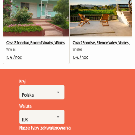
Casa 2 Sonrisas, Room 1 Vinales, Viñales
Casa 2 Sonrisas, Silence Valley, Vinales, Viñales
Viñales
Viñales
15 € / noc
15 € / noc
Kraj
Waluta
Nasze typy zakwaterowania