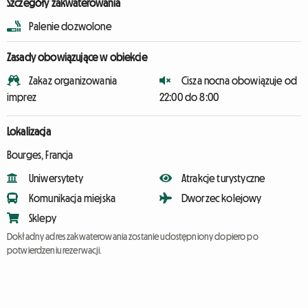
Szczegóły zakwaterowania
Palenie dozwolone
Zasady obowiązujące w obiekcie
Zakaz organizowania
Cisza nocna obowiązuje od
imprez
22:00 do 8:00
Lokalizacja
Bourges, Francja
Uniwersytety
Atrakcje turystyczne
Komunikacja miejska
Dworzec kolejowy
Sklepy
Dokładny adres zakwaterowania zostanie udostępniony dopiero po
potwierdzeniu rezerwacji.