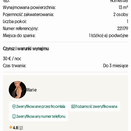
Typ:
Homestay
Wynajmowana powierzchnia:
13 m²
Pojemność zakwaterowania:
2 osoby
Liczba pokoi:
1
Numer referencyjny:
221179
Miejsca do spania:
1 Łóżko(-a) podwójne
Czynsz i warunki wynajmu
30 € / noc
Czas trwania:
Do 3 miesiące
Marie
Zweryfikowane przez Roomlala
Tożsamość zweryfikowana
Zweryfikowany numer telefonu
4.8
(12)