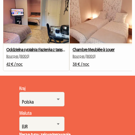
Oddzielna sypialnia i łazienka z tarasem
Chambre Meublée à Louer
Bourges (18000)
Bourges (18000)
42 € / noc
38 € / noc
Kraj
Waluta
Nasze typy zakwaterowania