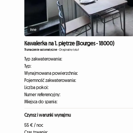
Inne
Kawalerka na 1. piętrze (Bourges - 18000)
Tłumaczenie automatyczne
-
Oryginalny tytuł
Typ zakwaterowania:
Typ:
Wynajmowana powierzchnia:
Pojemność zakwaterowania:
Liczba pokoi:
Numer referencyjny:
Miejsca do spania:
Czynsz i warunki wynajmu
55 € / noc
Czas trwania: