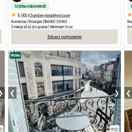
Szybka odpowiedź
5 (10) |
Chambre Meublée à Louer
Homestay | Bourges (18000) | 20 M2
Ho
2 miejsce(-a) do spania | Minimum 1 noc
2 m
Zobacz ogłoszenie
Wideo
❯
❮
❯
❮
13