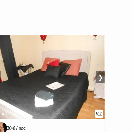
❯
8
30 € / noc