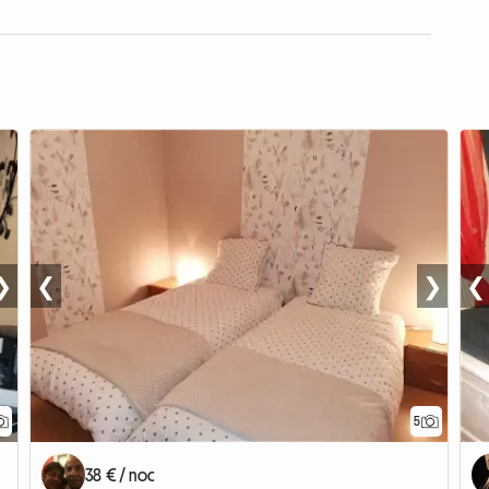
❯
❮
❯
❮
5
38 € / noc