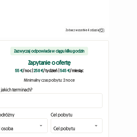
Zobacz wszystkie 4 zdjęcia
Zazwyczaj odpowiada w ciągu kilku godzin
Zapytanie o ofertę
55 €
/ noc
|
258 €
/ tydzień
|
545 €
/ miesiąc
Minimalny czas pobytu: 2 noce
 jakich terminach?
odróżny
Cel pobytu