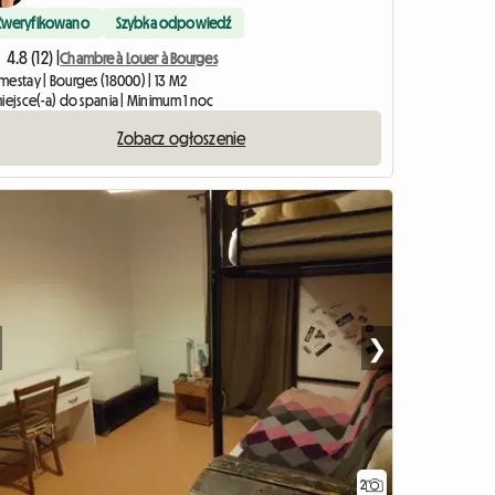
Zweryfikowano
Szybka odpowiedź
4.8 (12) |
Chambre à Louer à Bourges
mestay | Bourges (18000) | 13 M2
iejsce(-a) do spania | Minimum 1 noc
Zobacz ogłoszenie
❯
2