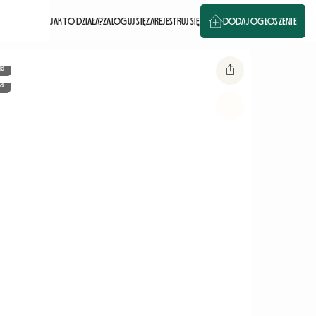
JAK TO DZIAŁA?
ZALOGUJ SIĘ
ZAREJESTRUJ SIĘ
DODAJ OGŁOSZENIE
ia
a