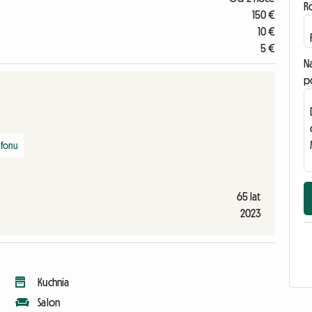
R
150 €
10 €
5 €
N
p
efonu
65 lat
2023
Kuchnia
Salon