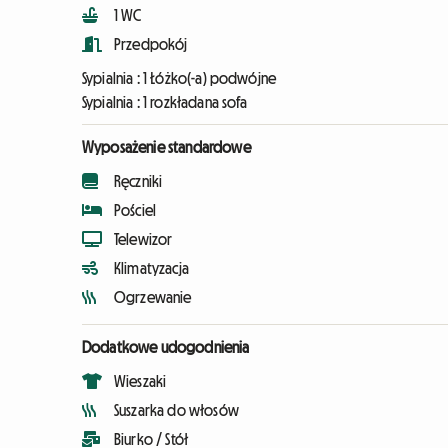
1 WC
Przedpokój
Sypialnia :
1 Łóżko(-a) podwójne
Sypialnia :
1 rozkładana sofa
Wyposażenie standardowe
Ręczniki
Pościel
Telewizor
Klimatyzacja
Ogrzewanie
Dodatkowe udogodnienia
Wieszaki
Suszarka do włosów
Biurko / Stół