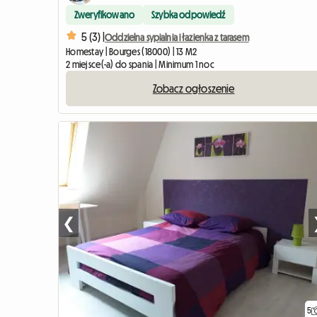
Zweryfikowano
Szybka odpowiedź
5 (3) |
Oddzielna sypialnia i łazienka z tarasem
Homestay | Bourges (18000) | 13 M2
2 miejsce(-a) do spania | Minimum 1 noc
Zobacz ogłoszenie
❮
5