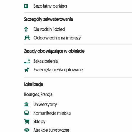
Bezpłatny parking
Szczegóły zakwaterowania
Dla rodzin i dzieci
Odpowiednie na imprezy
Zasady obowiązujące w obiekcie
Zakaz palenia
Zwierzęta nieakceptowane
Lokalizacja
Bourges, Francja
Uniwersytety
Komunikacja miejska
Sklepy
Atrakcje turystyczne