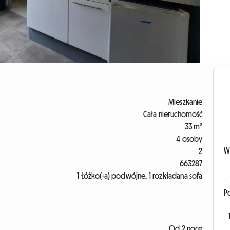
Mieszkanie
Cała nieruchomość
33 m²
4 osoby
W
2
663287
1 Łóżko(-a) podwójne, 1 rozkładana sofa
P
Od 2 noce