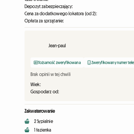
Depozyt zabezpieczający:
Cena za dodatkowego lokatora (od 2):
Opłata za sprzątanie:
Jean-paul
Tożsamość zweryfikowana
Zweryfikowany numer tel
Brak opinii w tej chwili
Wiek:
Gospodarz od:
Zakwaterowanie
2 Sypialnie
1 łazienka