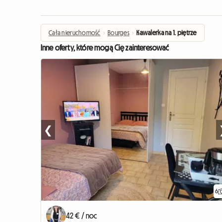
Cała nieruchomość
›
Bourges
›
Kawalerka na 1. piętrze
Inne oferty, które mogą Cię zainteresować
❮
6
42 € / noc