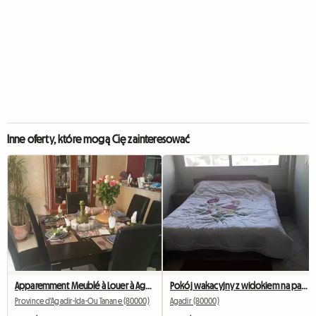
Inne oferty, które mogą Cię zainteresować
Apparemment Meublé à Louer à Agadir Maroc Période Vacances
Pokój wakacyjny z widokiem na panoramę Agadiru
Province d'Agadir-Ida-Ou Tanane (80000)
Agadir (80000)