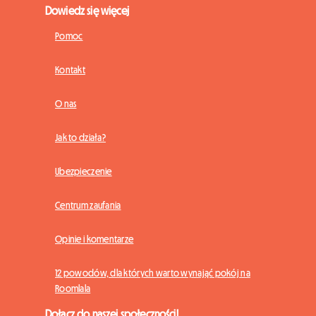
Dowiedz się więcej
Pomoc
Kontakt
O nas
Jak to działa?
Ubezpieczenie
Centrum zaufania
Opinie i komentarze
12 powodów, dla których warto wynająć pokój na
Roomlala
Dołącz do naszej społeczności!