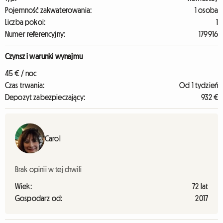
Pojemność zakwaterowania:
1 osoba
Liczba pokoi:
1
Numer referencyjny:
179916
Czynsz i warunki wynajmu
45 € / noc
Czas trwania:
Od 1 tydzień
Depozyt zabezpieczający:
932 €
Carol
Brak opinii w tej chwili
Wiek:
72 lat
Gospodarz od:
2017