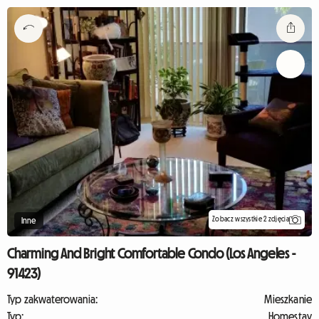
Zobacz wszystkie 2 zdjęcia
Inne
Charming And Bright Comfortable Condo (Los Angeles -
91423)
Typ zakwaterowania:
Mieszkanie
Typ:
Homestay