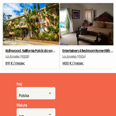
Hollywood, Kalifornia Pokój do wynajęcia w 2 sypialniach i 1 łazience
Entertainers 4 Bedroom Home With Private Wing
Los Angeles (90028)
Los Angeles (91436)
891 € / miesiąc
1400 € / miesiąc
Kraj
Waluta