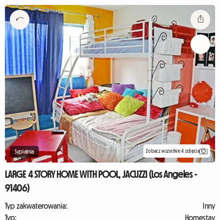
Zobacz wszystkie 4 zdjęcia
Sypialnia
LARGE 4 STORY HOME WITH POOL, JACUZZI (Los Angeles -
91406)
Typ zakwaterowania:
Inny
Typ:
Homestay