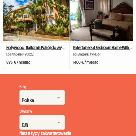
Hollywood, Kalifornia Pokój do wynajęcia w 2 sypialniach i 1 łazience
Entertainers 4 Bedroom Home With Private Wing
Los Angeles (90028)
Los Angeles (91436)
893 € / miesiąc
1400 € / miesiąc
Kraj
Waluta
Nasze typy zakwaterowania