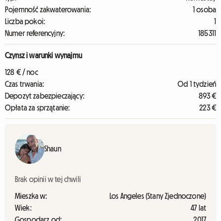
Pojemność zakwaterowania:
1 osoba
Liczba pokoi:
1
Numer referencyjny:
185311
Czynsz i warunki wynajmu
128 € / noc
Czas trwania:
Od 1 tydzień
Depozyt zabezpieczający:
893 €
Opłata za sprzątanie:
223 €
Shaun
Brak opinii w tej chwili
Mieszka w:
Los Angeles (Stany Zjednoczone)
Wiek:
47 lat
Gospodarz od:
2017