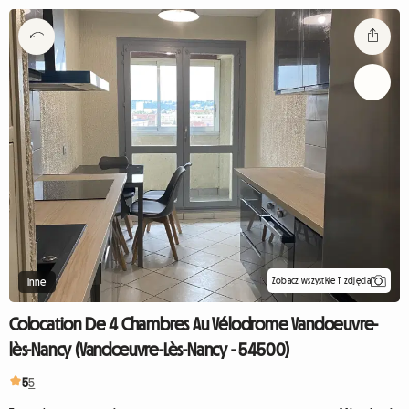
Zobacz wszystkie 11 zdjęcia
Inne
Colocation De 4 Chambres Au Vélodrome Vandoeuvre-
lès-Nancy (Vandœuvre-Lès-Nancy - 54500)
5
5