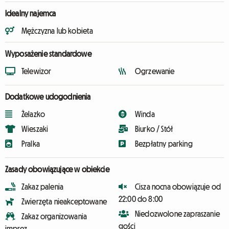
Idealny najemca
Mężczyzna lub kobieta
Wyposażenie standardowe
Telewizor
Ogrzewanie
Dodatkowe udogodnienia
Żelazko
Winda
Wieszaki
Biurko / Stół
Pralka
Bezpłatny parking
Zasady obowiązujące w obiekcie
Zakaz palenia
Cisza nocna obowiązuje od
22:00 do 8:00
Zwierzęta nieakceptowane
Niedozwolone zapraszanie
Zakaz organizowania
gości
imprez