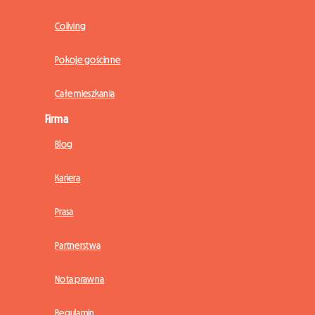
Coliving
Pokoje gościnne
Całe mieszkania
Firma
Blog
Kariera
Prasa
Partnerstwa
Nota prawna
Regulamin