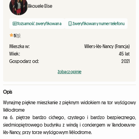
Akouele Elise
Tożsamość zweryfikowana
Zweryfikowany numer telefonu
5
(5)
Mieszka w:
Villers-lès-Nancy (Francja)
Wiek:
45 lat
Gospodarz od:
2021
Zobacz opinie
Opis
Wynajmę piękne mieszkanie z pięknym widokiem na tor wyścigowy
Vélodrome
na 6. piętrze bardzo cichego, czystego i bardzo bezpiecznego,
siedmiopiętrowego budynku z windą i conciergem w Vandoeuvre-
lès-Nancy, przy torze wyścigowym Vélodrome.