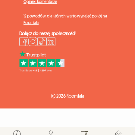
Opinie i komentarze
12 powodów, dla których warto wynająć pokój na
Roomlala
Dołącz do naszej społeczności!
© 2026 Roomlala