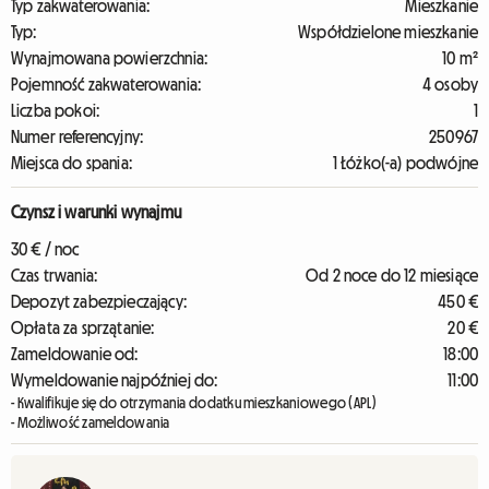
Typ zakwaterowania:
Mieszkanie
Typ:
Współdzielone mieszkanie
Wynajmowana powierzchnia:
10 m²
Pojemność zakwaterowania:
4 osoby
Liczba pokoi:
1
Numer referencyjny:
250967
Miejsca do spania:
1 Łóżko(-a) podwójne
Czynsz i warunki wynajmu
30 € / noc
Czas trwania:
Od 2 noce do 12 miesiące
Depozyt zabezpieczający:
450 €
Opłata za sprzątanie:
20 €
Zameldowanie od:
18:00
Wymeldowanie najpóźniej do:
11:00
- Kwalifikuje się do otrzymania dodatku mieszkaniowego (APL)
- Możliwość zameldowania