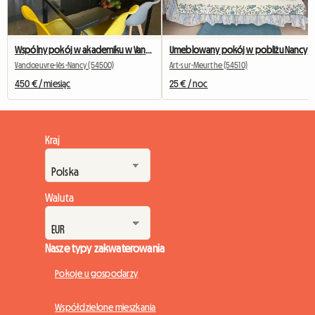
Wspólny pokój w akademiku w Vandoeuvre (8. klasa)
Umeblowany pokój w pobliżu Nancy
Vandœuvre-lès-Nancy (54500)
Art-sur-Meurthe (54510)
450 € / miesiąc
25 € / noc
Kraj
Waluta
Nasze typy zakwaterowania
Pokoje u gospodarzy
Współdzielone mieszkania