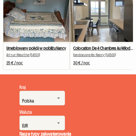
Umeblowany pokój w pobliżu Nancy
Colocation De 4 Chambres Au Vélodrome Vandoeuvre-lès-Nancy
Art-sur-Meurthe (54510)
Vandœuvre-lès-Nancy (54500)
25 € / noc
30 € / noc
Kraj
Waluta
Nasze typy zakwaterowania