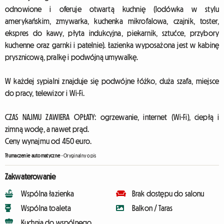
odnowione i oferuje otwartą kuchnię (lodówka w stylu
amerykańskim, zmywarka, kuchenka mikrofalowa, czajnik, toster,
ekspres do kawy, płyta indukcyjna, piekarnik, sztućce, przybory
kuchenne oraz garnki i patelnie). Łazienka wyposażona jest w kabinę
prysznicową, pralkę i podwójną umywalkę.
W każdej sypialni znajduje się podwójne łóżko, duża szafa, miejsce
do pracy, telewizor i Wi-Fi.
CZAS NAJMU ZAWIERA OPŁATY: ogrzewanie, internet (Wi-Fi), ciepłą i
zimną wodę, a nawet prąd.
Ceny wynajmu od 450 euro.
Tłumaczenie automatyczne
-
Oryginalny opis
Zakwaterowanie
Wspólna łazienka
Brak dostępu do salonu
Wspólna toaleta
Balkon / Taras
Kuchnia do wspólnego