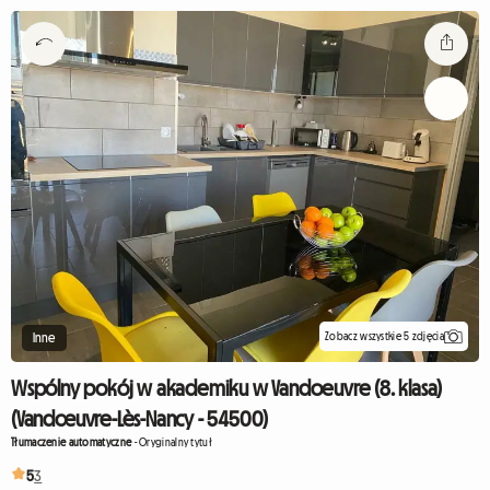
Zobacz wszystkie 5 zdjęcia
Inne
Wspólny pokój w akademiku w Vandoeuvre (8. klasa)
(Vandœuvre-Lès-Nancy - 54500)
Tłumaczenie automatyczne
-
Oryginalny tytuł
5
3