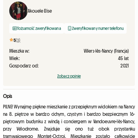
Akouele Elise
Tożsamość zweryfikowana
Zweryfikowany numer telefonu
5
(3)
Mieszka w:
Villers-lès-Nancy (Francja)
Wiek:
45 lat
Gospodarz od:
2021
Zobacz opinie
Opis
PILNE! Wynajmę piękne mieszkanie z przepięknym widokiem na Nancy
na 8. piętrze w bardzo cichym, czystym i bardzo bezpiecznym 16-
piętrowym budynku z windą i conciergem w Vandoeuvre-lès-Nancy,
przy Vélodrome. Znajduje się ono tuż obok przystanku
tramwajowego Montet-Octroi. Mieszkanie zostało całkowicie