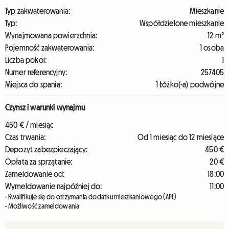
Typ zakwaterowania:
Mieszkanie
Typ:
Współdzielone mieszkanie
Wynajmowana powierzchnia:
12 m²
Pojemność zakwaterowania:
1 osoba
Liczba pokoi:
1
Numer referencyjny:
257405
Miejsca do spania:
1 Łóżko(-a) podwójne
Czynsz i warunki wynajmu
450 € / miesiąc
Czas trwania:
Od 1 miesiąc do 12 miesiące
Depozyt zabezpieczający:
450 €
Opłata za sprzątanie:
20 €
Zameldowanie od:
18:00
Wymeldowanie najpóźniej do:
11:00
- Kwalifikuje się do otrzymania dodatku mieszkaniowego (APL)
- Możliwość zameldowania