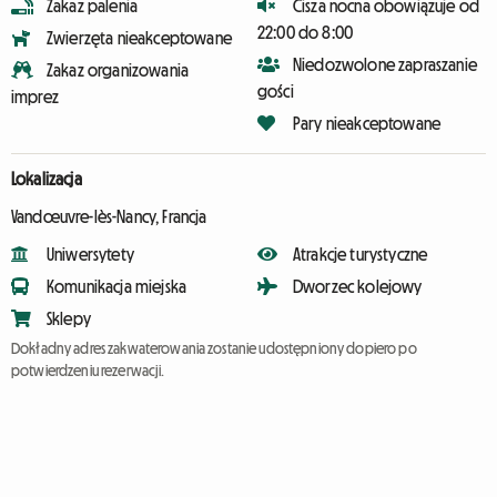
Zakaz palenia
Cisza nocna obowiązuje od
22:00 do 8:00
Zwierzęta nieakceptowane
Niedozwolone zapraszanie
Zakaz organizowania
gości
imprez
Pary nieakceptowane
Lokalizacja
Vandœuvre-lès-Nancy, Francja
Uniwersytety
Atrakcje turystyczne
Komunikacja miejska
Dworzec kolejowy
Sklepy
Dokładny adres zakwaterowania zostanie udostępniony dopiero po
potwierdzeniu rezerwacji.