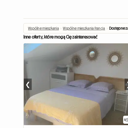
Wspólne mieszkania
›
Wspólne mieszkania Francja
›
Dostępne za
Inne oferty, które mogą Cię zainteresować
❮
6