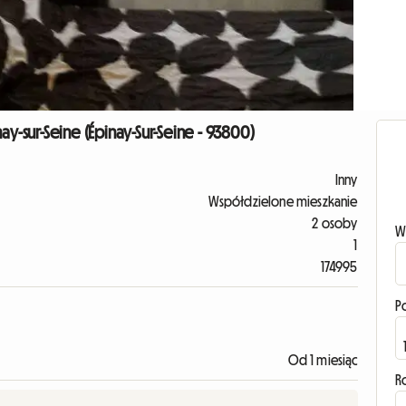
-sur-Seine (Épinay-Sur-Seine - 93800)
Inny
Współdzielone mieszkanie
2 osoby
W
1
174995
P
Od 1 miesiąc
R