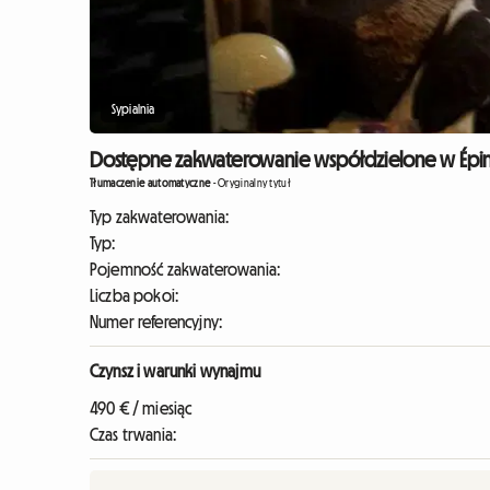
Sypialnia
Dostępne zakwaterowanie współdzielone w Épinay
Tłumaczenie automatyczne
-
Oryginalny tytuł
Typ zakwaterowania:
Typ:
Pojemność zakwaterowania:
Liczba pokoi:
Numer referencyjny:
Czynsz i warunki wynajmu
490 € / miesiąc
Czas trwania: