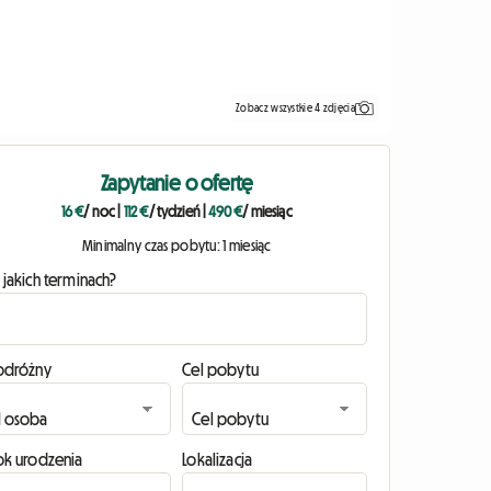
Zobacz wszystkie 4 zdjęcia
Zapytanie o ofertę
16 €
/ noc
|
112 €
/ tydzień
|
490 €
/ miesiąc
Minimalny czas pobytu: 1 miesiąc
 jakich terminach?
odróżny
Cel pobytu
ok urodzenia
Lokalizacja