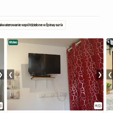
kwaterowanie współdzielone w Épinay-sur-Seine
Wideo
❯
❮
❯
❮
14