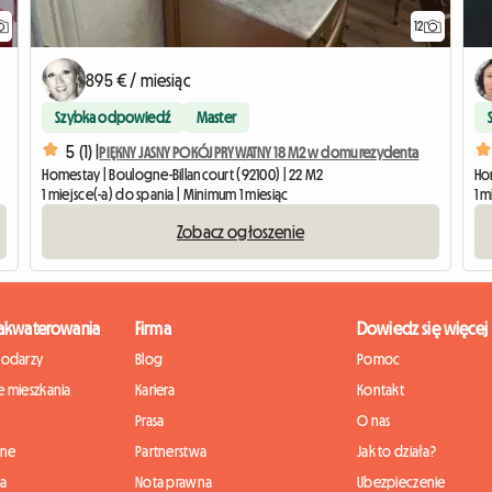
12
895 € / miesiąc
Szybka odpowiedź
Master
5 (1) |
PIĘKNY JASNY POKÓJ PRYWATNY 18 M2 w domu rezydenta
Homestay | Boulogne-Billancourt (92100) | 22 M2
Ho
1 miejsce(-a) do spania | Minimum 1 miesiąc
1 m
Zobacz ogłoszenie
zakwaterowania
Firma
Dowiedz się więcej
podarzy
Blog
Pomoc
 mieszkania
Kariera
Kontakt
Prasa
O nas
nne
Partnerstwa
Jak to działa?
ia
Nota prawna
Ubezpieczenie