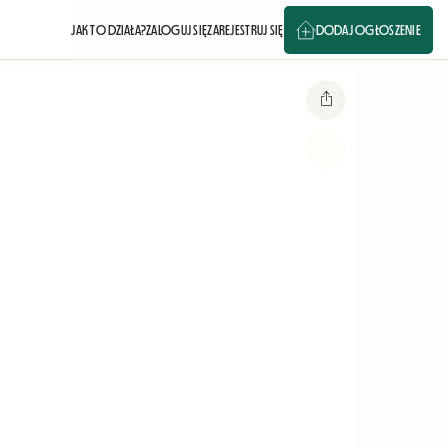
JAK TO DZIAŁA?
ZALOGUJ SIĘ
ZAREJESTRUJ SIĘ
DODAJ OGŁOSZENIE