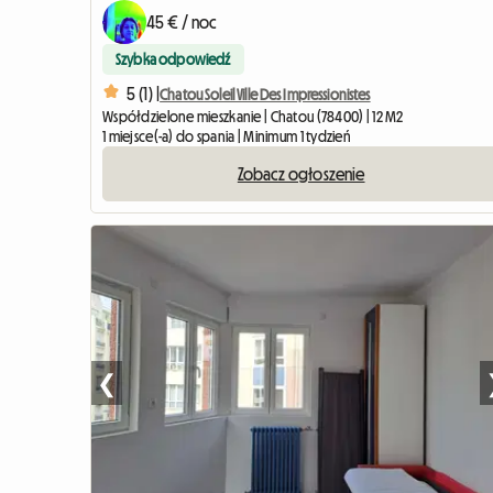
45 € / noc
Szybka odpowiedź
5 (1) |
Chatou Soleil Ville Des Impressionistes
Współdzielone mieszkanie | Chatou (78400) | 12 M2
1 miejsce(-a) do spania | Minimum 1 tydzień
Zobacz ogłoszenie
❮