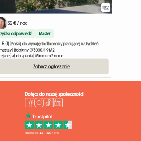
11
35 € / noc
Szybka odpowiedź
Master
5 (1) |
Pokój do wynajęcia dla osoby pracującej na tydzień
mestay | Bobigny (93000) | 9 M2
iejsce(-a) do spania | Minimum 2 noce
Zobacz ogłoszenie
Dołącz do naszej społeczności!