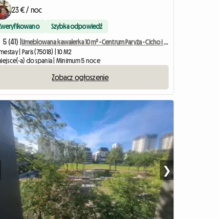
23 € / noc
Zweryfikowano
Szybka odpowiedź
5 (41) |
Umeblowana kawalerka 10 m² - Centrum Paryża - Cicho i jasno
estay | Paris (75018) | 10 M2
miejsce(-a) do spania | Minimum 5 noce
Zobacz ogłoszenie
❯