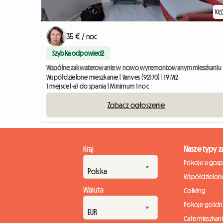
10
35 € / noc
Szybka odpowiedź
Wspólne zakwaterowanie w nowo wyremontowanym mieszkaniu
Współdzielone mieszkanie | Vanves (92170) | 19 M2
1 miejsce(-a) do spania | Minimum 1 noc
Zobacz ogłoszenie
Kraj
Nasze typy 
Pokoje u gos
Współdzielone
Waluta
Coliving
Pokoje gości
Całe mieszkan