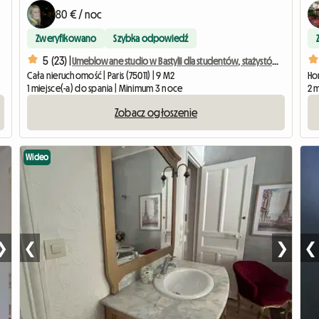
80 € / noc
Zweryfikowano
Szybka odpowiedź
5 (23) |
Umeblowane studio w Bastylii dla studentów, stażystów i podróżujących służbowo.
Cała nieruchomość | Paris (75011) | 9 M2
Hom
1 miejsce(-a) do spania | Minimum 3 noce
2 
Zobacz ogłoszenie
Wideo
❯
❮
❯
❮