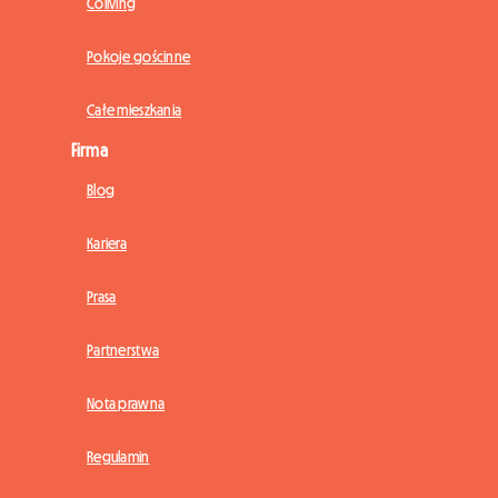
Coliving
Pokoje gościnne
Całe mieszkania
Firma
Blog
Kariera
Prasa
Partnerstwa
Nota prawna
Regulamin