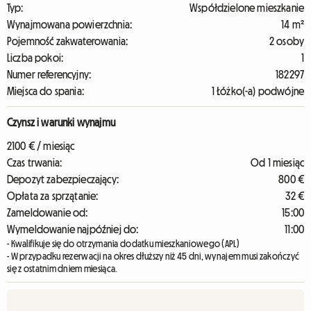
Typ:
Współdzielone mieszkanie
Wynajmowana powierzchnia:
14 m²
Pojemność zakwaterowania:
2 osoby
Liczba pokoi:
1
Numer referencyjny:
182297
Miejsca do spania:
1 Łóżko(-a) podwójne
Czynsz i warunki wynajmu
2100 € / miesiąc
Czas trwania:
Od 1 miesiąc
Depozyt zabezpieczający:
800 €
Opłata za sprzątanie:
32 €
Zameldowanie od:
15:00
Wymeldowanie najpóźniej do:
11:00
- Kwalifikuje się do otrzymania dodatku mieszkaniowego (APL)
- W przypadku rezerwacji na okres dłuższy niż 45 dni, wynajem musi zakończyć
się z ostatnim dniem miesiąca.