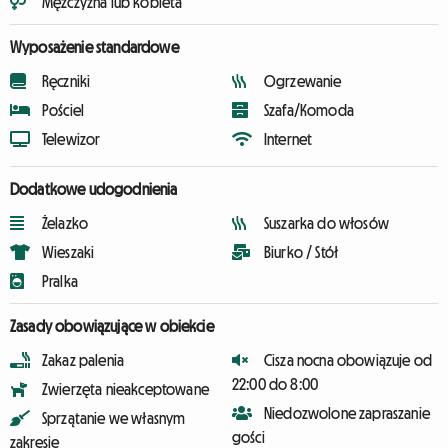
Mężczyzna lub kobieta
Wyposażenie standardowe
Ręczniki
Ogrzewanie
Pościel
Szafa/Komoda
Telewizor
Internet
Dodatkowe udogodnienia
Żelazko
Suszarka do włosów
Wieszaki
Biurko / Stół
Pralka
Zasady obowiązujące w obiekcie
Zakaz palenia
Cisza nocna obowiązuje od
22:00 do 8:00
Zwierzęta nieakceptowane
Niedozwolone zapraszanie
Sprzątanie we własnym
gości
zakresie