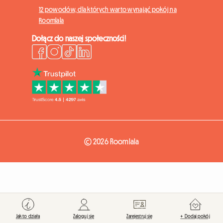
12 powodów, dla których warto wynająć pokój na
Roomlala
Dołącz do naszej społeczności!
© 2026 Roomlala
Jak to działa
Zaloguj się
Zarejestruj się
+ Dodaj pokój