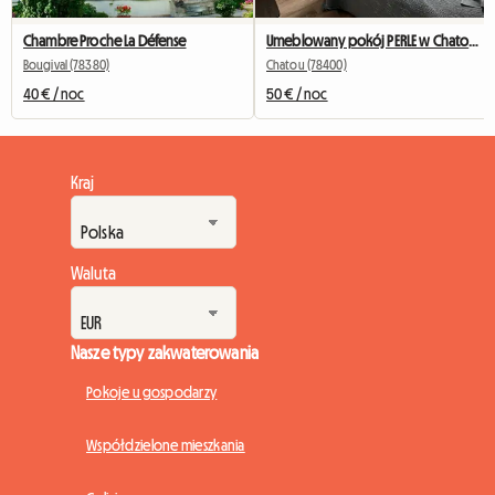
Chambre Proche La Défense
Umeblowany pokój PERLE w Chatou z prywatną łazienką
Bougival (78380)
Chatou (78400)
40 € / noc
50 € / noc
Kraj
Waluta
Nasze typy zakwaterowania
Pokoje u gospodarzy
Współdzielone mieszkania