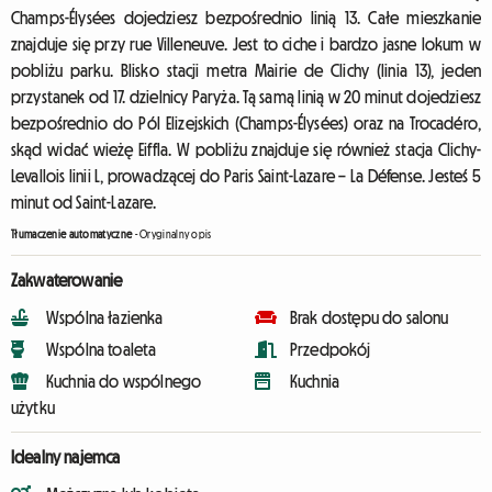
Champs-Élysées dojedziesz bezpośrednio linią 13. Całe mieszkanie
znajduje się przy rue Villeneuve. Jest to ciche i bardzo jasne lokum w
pobliżu parku. Blisko stacji metra Mairie de Clichy (linia 13), jeden
przystanek od 17. dzielnicy Paryża. Tą samą linią w 20 minut dojedziesz
bezpośrednio do Pól Elizejskich (Champs-Élysées) oraz na Trocadéro,
skąd widać wieżę Eiffla. W pobliżu znajduje się również stacja Clichy-
Levallois linii L, prowadzącej do Paris Saint-Lazare – La Défense. Jesteś 5
minut od Saint-Lazare.
Tłumaczenie automatyczne
-
Oryginalny opis
Zakwaterowanie
Wspólna łazienka
Brak dostępu do salonu
Wspólna toaleta
Przedpokój
Kuchnia do wspólnego
Kuchnia
użytku
Idealny najemca