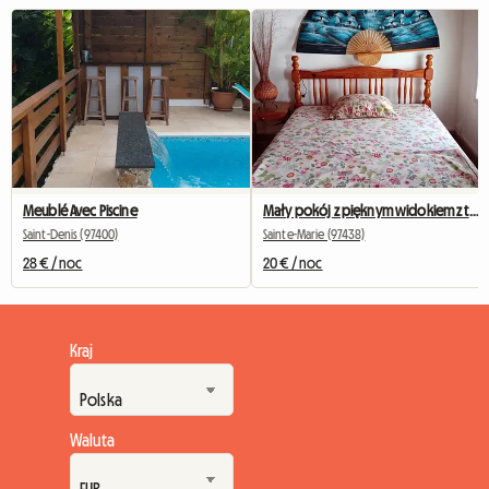
Meublé Avec Piscine
Mały pokój z pięknym widokiem z tarasu
Saint-Denis (97400)
Sainte-Marie (97438)
28 € / noc
20 € / noc
Kraj
Waluta