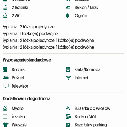
2 łazienki
Balkon / Taras
2 WC
Ogród
Sypialnia :
2 łóżka pojedyncze
Sypialnia :
1 Łóżko(-a) podwójne
Sypialnia :
2 łóżka pojedyncze, 1 Łóżko(-a) podwójne
Sypialnia :
2 łóżka pojedyncze, 1 Łóżko(-a) podwójne
Wyposażenie standardowe
Ręczniki
Szafa/Komoda
Pościel
Internet
Telewizor
Dodatkowe udogodnienia
Mydło
Suszarka do włosów
Żelazko
Biurko / Stół
Wieszaki
Bezpłatny parking