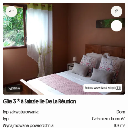
Zobacz wszystkie 6 zdjęcia
Sypialnia
Gîte 3 * à Salazie Ile De La Réunion
Typ zakwaterowania:
Dom
Typ:
Cała nieruchomość
Wynajmowana powierzchnia:
107 m²