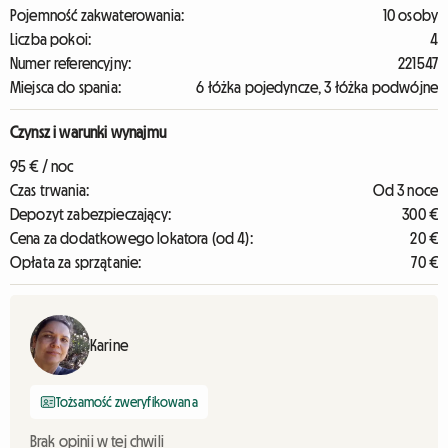
Pojemność zakwaterowania:
10 osoby
Liczba pokoi:
4
Numer referencyjny:
221547
Miejsca do spania:
6 łóżka pojedyncze, 3 łóżka podwójne
Czynsz i warunki wynajmu
95 € / noc
Czas trwania:
Od 3 noce
Depozyt zabezpieczający:
300 €
Cena za dodatkowego lokatora (od 4):
20 €
Opłata za sprzątanie:
70 €
Karine
Tożsamość zweryfikowana
Brak opinii w tej chwili