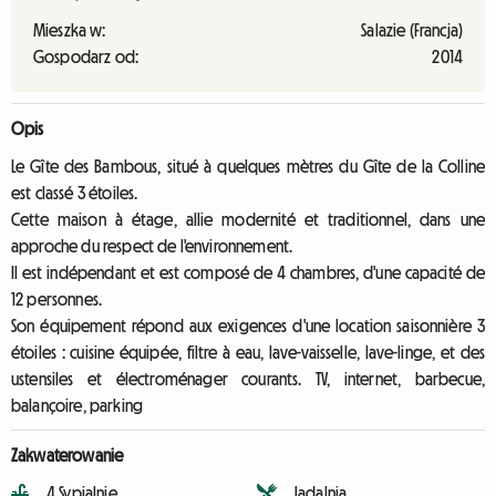
Mieszka w:
Salazie (Francja)
Gospodarz od:
2014
Opis
Le Gîte des Bambous, situé à quelques mètres du Gîte de la Colline
est classé 3 étoiles.
Cette maison à étage, allie modernité et traditionnel, dans une
approche du respect de l'environnement.
Il est indépendant et est composé de 4 chambres, d'une capacité de
12 personnes.
Son équipement répond aux exigences d'une location saisonnière 3
étoiles : cuisine équipée, filtre à eau, lave-vaisselle, lave-linge, et des
ustensiles et électroménager courants. TV, internet, barbecue,
balançoire, parking
Zakwaterowanie
4 Sypialnie
Jadalnia