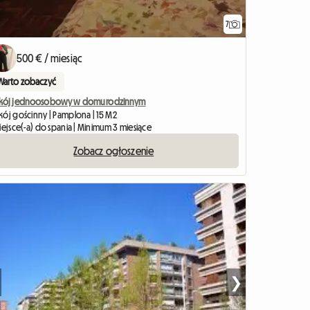
7
500 € / miesiąc
Warto zobaczyć
kój jednoosobowy w domu rodzinnym
kój gościnny | Pamplona | 15 M2
iejsce(-a) do spania | Minimum 3 miesiące
Zobacz ogłoszenie
❯