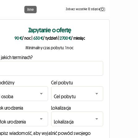
Zobacz wszystkie 12 zdjęcia
Inne
Zapytanie o ofertę
90 €
/ noc
|
630 €
/ tydzień
|
2700 €
/ miesiąc
Minimalny czas pobytu: 1 noc
 jakich terminach?
odróżny
Cel pobytu
ok urodzenia
Lokalizacja
apisz wiadomość, aby wyjaśnić powód swojego