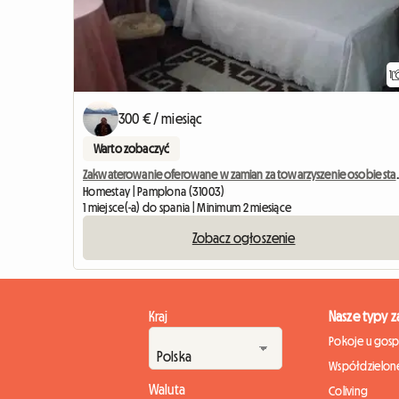
1
300 € / miesiąc
Warto zobaczyć
Zakwaterowanie oferowane 
Homestay | Pamplona (31003)
1 miejsce(-a) do spania | Minimum 2 miesiące
Zobacz ogłoszenie
Kraj
Nasze typy 
Pokoje u gos
Współdzielone
Waluta
Coliving