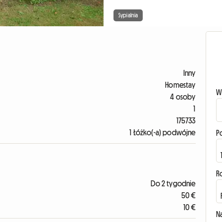
Sypialnia
Inny
Homestay
W
4 osoby
1
175733
1 Łóżko(-a) podwójne
P
R
Do 2 tygodnie
50 €
10 €
N