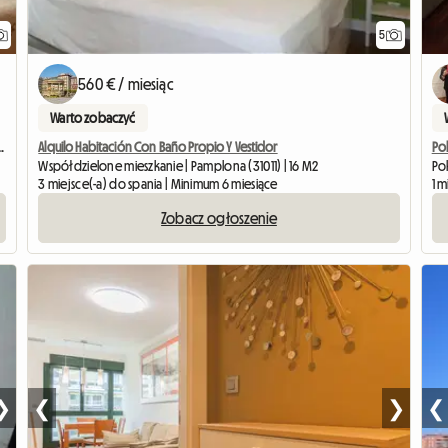
5
560 € / miesiąc
Warto zobaczyć
a zakwaterowanie w Pampelunie
Alquilo Habitación Con Baño Propio Y Vestidor
Po
Współdzielone mieszkanie | Pamplona (31011) | 16 M2
Po
3 miejsce(-a) do spania | Minimum 6 miesiące
1 m
Zobacz ogłoszenie
❮
❯
❮
❯