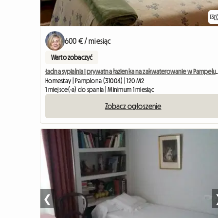
13
600 € / miesiąc
Warto zobaczyć
Ładna sypialnia i prywatna łazienka n
Homestay | Pamplona (31004) | 120 M2
1 miejsce(-a) do spania | Minimum 1 miesiąc
Zobacz ogłoszenie
❮