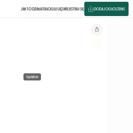
JAK TO DZIAŁA?
ZALOGUJ SIĘ
ZAREJESTRUJ SIĘ
DODAJ OGŁOSZENIE
Sypialnia