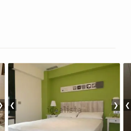
❯
❮
❯
❮