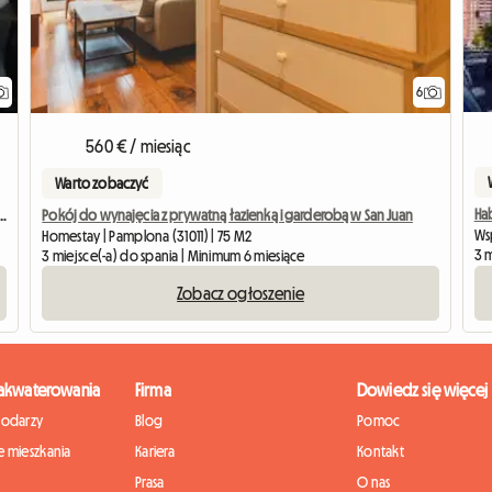
6
Zobacz ogłoszenie
560 € / miesiąc
Warto zobaczyć
Ha
w zamian za towarzyszenie osobie starszej
Pokój do wynajęcia z prywatną łazienką i garderobą w San Juan
Ws
Homestay | Pamplona (31011) | 75 M2
3 m
3 miejsce(-a) do spania | Minimum 6 miesiące
Zobacz ogłoszenie
zakwaterowania
Firma
Dowiedz się więcej
podarzy
Blog
Pomoc
 mieszkania
Kariera
Kontakt
Prasa
O nas