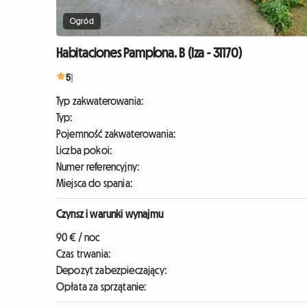
Ogród
Habitaciones Pamplona. B (Iza - 31170)
5
1
Typ zakwaterowania:
Typ:
Pojemność zakwaterowania:
Liczba pokoi:
Numer referencyjny:
Miejsca do spania:
Czynsz i warunki wynajmu
90 € / noc
Czas trwania:
Depozyt zabezpieczający:
Opłata za sprzątanie: