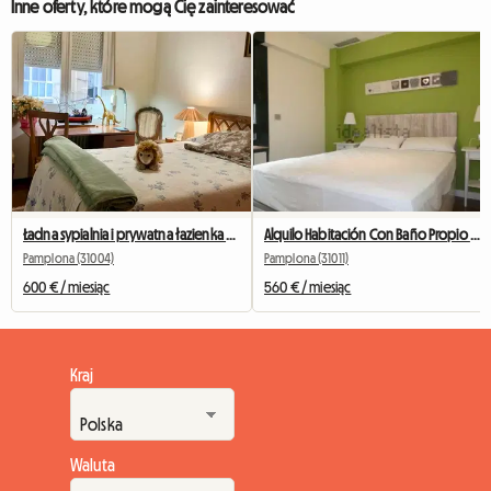
Inne oferty, które mogą Cię zainteresować
Ładna sypialnia i prywatna łazienka na zakwaterowanie w Pampelunie
Alquilo Habitación Con Baño Propio Y Vestidor
Pamplona (31004)
Pamplona (31011)
600 € / miesiąc
560 € / miesiąc
Kraj
Waluta