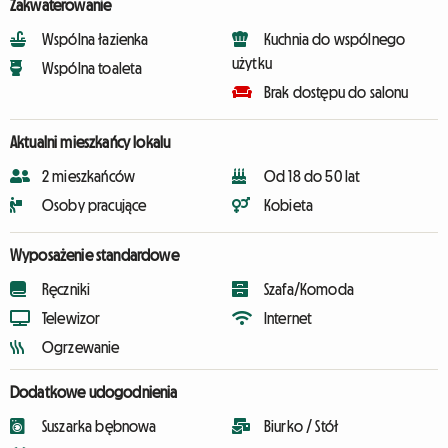
Zakwaterowanie
Wspólna łazienka
Kuchnia do wspólnego
użytku
Wspólna toaleta
Brak dostępu do salonu
Aktualni mieszkańcy lokalu
2 mieszkańców
Od 18 do 50 lat
Osoby pracujące
Kobieta
Wyposażenie standardowe
Ręczniki
Szafa/Komoda
Telewizor
Internet
Ogrzewanie
Dodatkowe udogodnienia
Suszarka bębnowa
Biurko / Stół