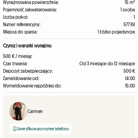
Wynajmowana powierzchnia:
15 m²
Pojemność zakwaterowania:
1 osoba
Liczba pokoi:
1
Numer referencyjny:
577761
Miejsca do spania:
1 Łóżko pojedyncze
Czynsz i warunki wynajmu
500 € / miesiąc
Czas trwania:
Od 3 miesiące do 12 miesiące
Depozyt zabezpieczający:
500 €
Zameldowanie od:
14:00
Wymeldowanie najpóźniej do:
15:00
Carmen
Zweryfikowany numer telefonu