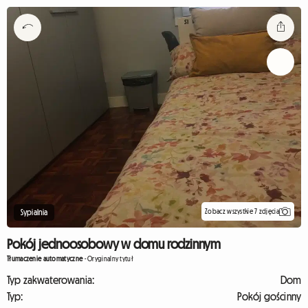
Zobacz wszystkie 7 zdjęcia
Sypialnia
Pokój jednoosobowy w domu rodzinnym
Tłumaczenie automatyczne
-
Oryginalny tytuł
Typ zakwaterowania:
Dom
Typ:
Pokój gościnny