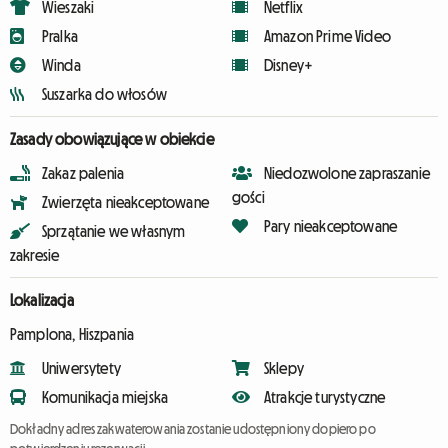
Wieszaki
Netflix
Pralka
Amazon Prime Video
Winda
Disney+
Suszarka do włosów
Zasady obowiązujące w obiekcie
Zakaz palenia
Niedozwolone zapraszanie
gości
Zwierzęta nieakceptowane
Pary nieakceptowane
Sprzątanie we własnym
zakresie
Lokalizacja
Pamplona, Hiszpania
Uniwersytety
Sklepy
Komunikacja miejska
Atrakcje turystyczne
Dokładny adres zakwaterowania zostanie udostępniony dopiero po