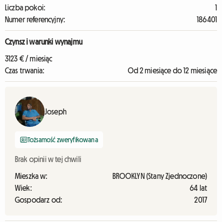
Liczba pokoi:
1
Numer referencyjny:
186401
Czynsz i warunki wynajmu
3123 € / miesiąc
Czas trwania:
Od 2 miesiące do 12 miesiące
Joseph
Tożsamość zweryfikowana
Brak opinii w tej chwili
Mieszka w:
BROOKLYN (Stany Zjednoczone)
Wiek:
64 lat
Gospodarz od:
2017