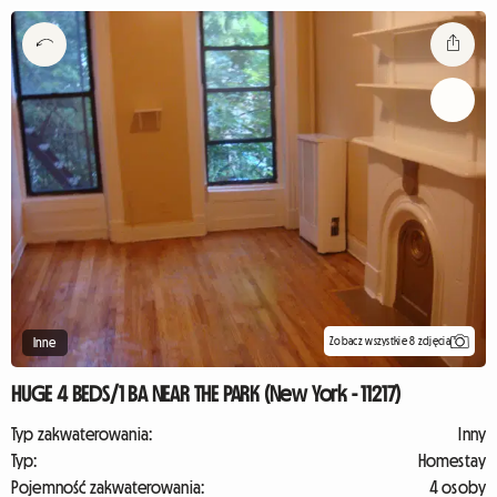
Zobacz wszystkie 8 zdjęcia
Inne
HUGE 4 BEDS/1 BA NEAR THE PARK (New York - 11217)
Typ zakwaterowania:
Inny
Typ:
Homestay
Pojemność zakwaterowania:
4 osoby