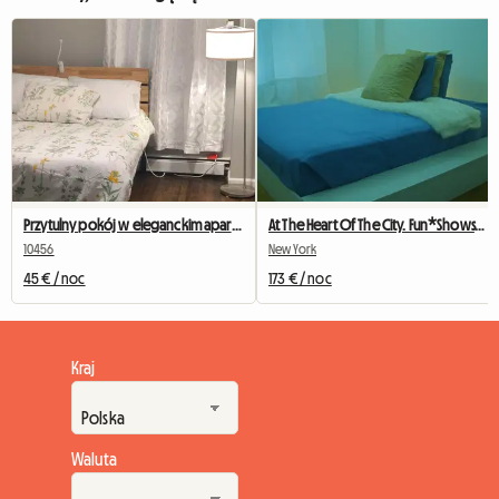
Przytulny pokój w eleganckim apartamencie w pobliżu stadionu Yankee
At The Heart Of The City. Fun*Shows*Festivities*
10456
New York
45 € / noc
173 € / noc
Kraj
Waluta