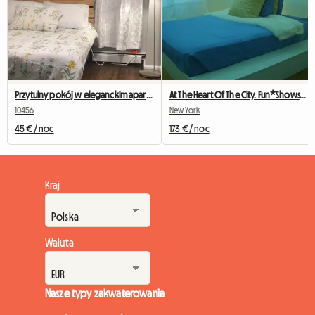
Przytulny pokój w eleganckim apartamencie w pobliżu stadionu Yankee
At The Heart Of The City. Fun*Shows*Festivities*
10456
New York
45 € / noc
173 € / noc
Kraj
Waluta
Nasze typy zakwaterowania