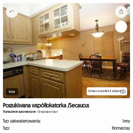
Zobacz wszystkie 4 zdjęcia
Inne
Poszukiwana współlokatorka /Secaucus
Tłumaczenie automatyczne
-
Oryginalny tytuł
Typ zakwaterowania:
Inny
Typ:
Homestay