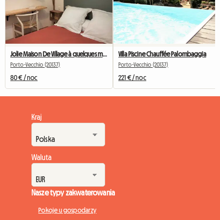
Jolie Maison De Village à quelques minutes de Porto Vecchio
Villa Piscine Chauffée Palombaggia
Porto-Vecchio (20137)
Porto-Vecchio (20137)
80 € / noc
221 € / noc
Kraj
Waluta
Nasze typy zakwaterowania
Pokoje u gospodarzy