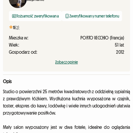
Tożsamość zweryfikowana
Zweryfikowany numer telefonu
5
(2)
Mieszka w:
PORTO VECCHIO (Francja)
Wiek:
51 lat
Gospodarz od:
2012
Zobacz opinie
Opis
Studio o powierzchni 25 metrów kwadratowych z oddzielną sypialnią
z prawdziwym łóżkiem. Wydłużona kuchnia wyposażona w czajnik,
toster, ekspres do kawy, lodówkę i wiele innych udogodnień ułatwia
przygotowywanie posiłków.
Mały salon wyposażony jest w dwa fotele, idealne do oglądania