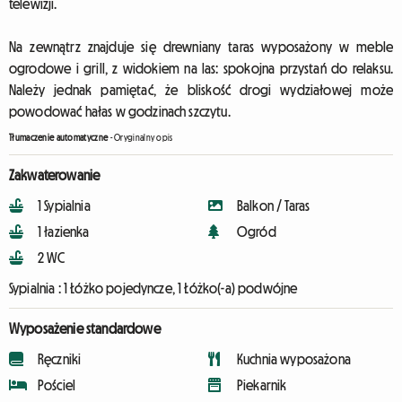
telewizji.
Na zewnątrz znajduje się drewniany taras wyposażony w meble
ogrodowe i grill, z widokiem na las: spokojna przystań do relaksu.
Należy jednak pamiętać, że bliskość drogi wydziałowej może
powodować hałas w godzinach szczytu.
Tłumaczenie automatyczne
-
Oryginalny opis
Zakwaterowanie
1 Sypialnia
Balkon / Taras
1 łazienka
Ogród
2 WC
Sypialnia :
1 Łóżko pojedyncze, 1 Łóżko(-a) podwójne
Wyposażenie standardowe
Ręczniki
Kuchnia wyposażona
Pościel
Piekarnik