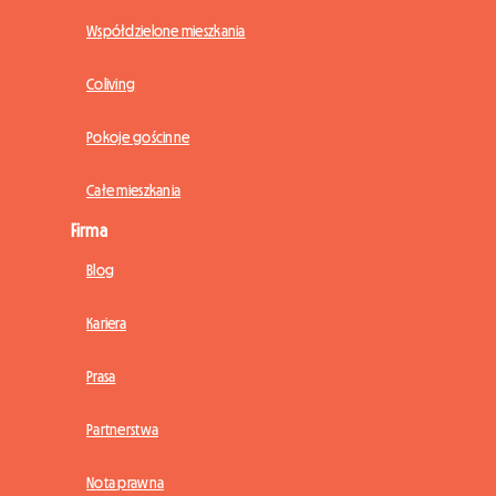
Współdzielone mieszkania
Coliving
Pokoje gościnne
Całe mieszkania
Firma
Blog
Kariera
Prasa
Partnerstwa
Nota prawna