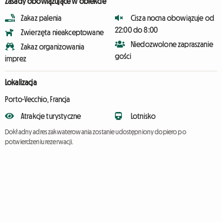
Zasady obowiązujące w obiekcie
Zakaz palenia
Cisza nocna obowiązuje od
22:00 do 8:00
Zwierzęta nieakceptowane
Niedozwolone zapraszanie
Zakaz organizowania
gości
imprez
Lokalizacja
Porto-Vecchio, Francja
Atrakcje turystyczne
Lotnisko
Dokładny adres zakwaterowania zostanie udostępniony dopiero po
potwierdzeniu rezerwacji.