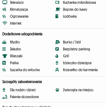
Telewizor
Kuchenka mikrofalowa
Klimatyzacja
Ekspres do kawy
Ogrzewanie
Lodówka
Internet
Dodatkowe udogodnienia
Mydło
Biurko / Stół
Żelazko
Bezpłatny parking
Wieszaki
Grill
Pralka
Łóżeczko dziecięce
Suszarka do włosów
Krzesełko do karmienia
Szczegóły zakwaterowania
Dla rodzin i dzieci
Zwierzęta na miejscu
Palenie dozwolone