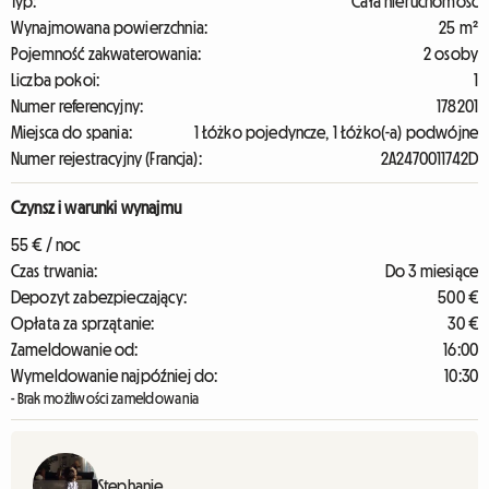
Typ:
Cała nieruchomość
Wynajmowana powierzchnia:
25 m²
Pojemność zakwaterowania:
2 osoby
Liczba pokoi:
1
Numer referencyjny:
178201
Miejsca do spania:
1 Łóżko pojedyncze, 1 Łóżko(-a) podwójne
Numer rejestracyjny (Francja):
2A2470011742D
Czynsz i warunki wynajmu
55 € / noc
Czas trwania:
Do 3 miesiące
Depozyt zabezpieczający:
500 €
Opłata za sprzątanie:
30 €
Zameldowanie od:
16:00
Wymeldowanie najpóźniej do:
10:30
- Brak możliwości zameldowania
Stephanie