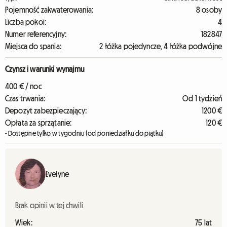
Pojemność zakwaterowania:
8 osoby
Liczba pokoi:
4
Numer referencyjny:
182847
Miejsca do spania:
2 łóżka pojedyncze, 4 łóżka podwójne
Czynsz i warunki wynajmu
400 € / noc
Czas trwania:
Od 1 tydzień
Depozyt zabezpieczający:
1200 €
Opłata za sprzątanie:
120 €
- Dostępne tylko w tygodniu (od poniedziałku do piątku)
Evelyne
Brak opinii w tej chwili
Wiek:
75 lat