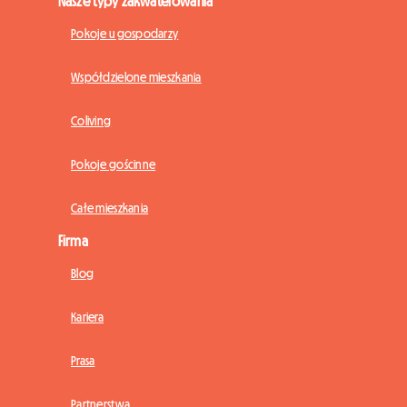
Nasze typy zakwaterowania
Pokoje u gospodarzy
Współdzielone mieszkania
Coliving
Pokoje gościnne
Całe mieszkania
Firma
Blog
Kariera
Prasa
Partnerstwa