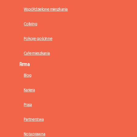
Współdzielone mieszkania
Coliving
Pokoje gościnne
Całe mieszkania
Firma
Blog
Kariera
Prasa
Partnerstwa
Nota prawna