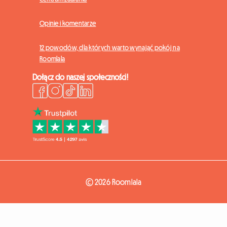
Opinie i komentarze
12 powodów, dla których warto wynająć pokój na
Roomlala
Dołącz do naszej społeczności!
© 2026 Roomlala