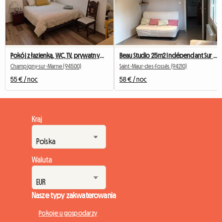
Pokój z łazienką, WC, TV, prywatnym dostępem / Disneyland 30 min
Beau Studio 25m2 Indépendant Sur Jardin
Champigny-sur-Marne (94500)
Saint-Maur-des-Fossés (94210)
55 € / noc
58 € / noc
Kraj
Waluta
Nasze typy zakwaterowania
Pokoje u gospodarzy