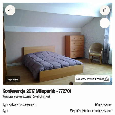
Zobacz wszystkie 4 zdjęcia
Sypialnia
Konferencja 2017 (Villeparisis - 77270)
Tłumaczenie automatyczne
-
Oryginalny tytuł
Typ zakwaterowania:
Mieszkanie
Typ:
Współdzielone mieszkanie