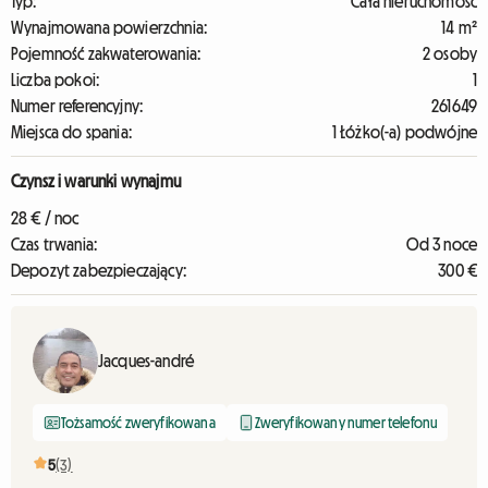
Typ:
Cała nieruchomość
Wynajmowana powierzchnia:
14 m²
Pojemność zakwaterowania:
2 osoby
Liczba pokoi:
1
Numer referencyjny:
261649
Miejsca do spania:
1 Łóżko(-a) podwójne
Czynsz i warunki wynajmu
28 € / noc
Czas trwania:
Od 3 noce
Depozyt zabezpieczający:
300 €
Jacques-andré
Tożsamość zweryfikowana
Zweryfikowany numer telefonu
5
(3)