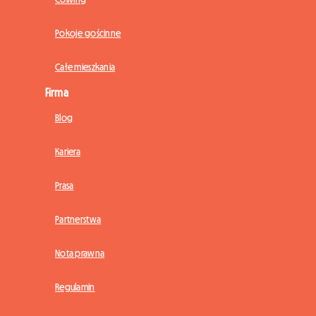
Pokoje gościnne
Całe mieszkania
Firma
Blog
Kariera
Prasa
Partnerstwa
Nota prawna
Regulamin