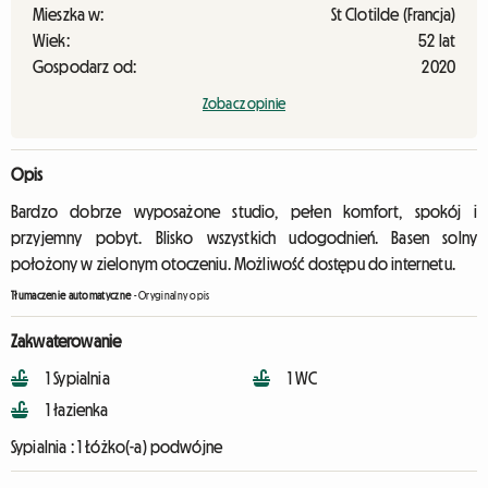
Mieszka w:
St Clotilde (Francja)
Wiek:
52 lat
Gospodarz od:
2020
Zobacz opinie
Opis
Bardzo dobrze wyposażone studio, pełen komfort, spokój i
przyjemny pobyt. Blisko wszystkich udogodnień. Basen solny
położony w zielonym otoczeniu. Możliwość dostępu do internetu.
Tłumaczenie automatyczne
-
Oryginalny opis
Zakwaterowanie
1 Sypialnia
1 WC
1 łazienka
Sypialnia :
1 Łóżko(-a) podwójne