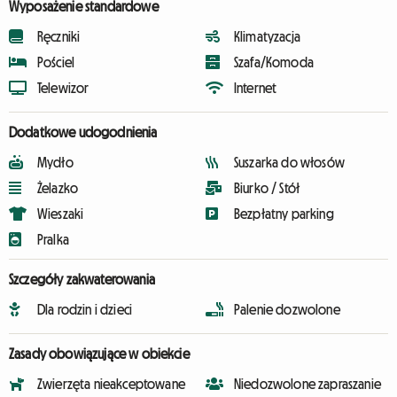
Wyposażenie standardowe
Ręczniki
Klimatyzacja
Pościel
Szafa/Komoda
Telewizor
Internet
Dodatkowe udogodnienia
Mydło
Suszarka do włosów
Żelazko
Biurko / Stół
Wieszaki
Bezpłatny parking
Pralka
Szczegóły zakwaterowania
Dla rodzin i dzieci
Palenie dozwolone
Zasady obowiązujące w obiekcie
Zwierzęta nieakceptowane
Niedozwolone zapraszanie