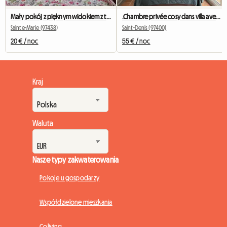
Mały pokój z pięknym widokiem z tarasu
.Chambre privée cosy dans villa avec jacussi et piscine
Sainte-Marie (97438)
Saint-Denis (97400)
20 € / noc
55 € / noc
Kraj
Waluta
Nasze typy zakwaterowania
Pokoje u gospodarzy
Współdzielone mieszkania
Coliving