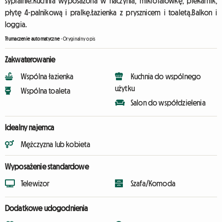
sypialnie.Kuchnia wyposażona w naczynia, mikrofalówkę, piekarnik,
płytę 4-palnikową i pralkę.Łazienka z prysznicem i toaletą.Balkon i
loggia.
Tłumaczenie automatyczne
-
Oryginalny opis
Zakwaterowanie
Wspólna łazienka
Kuchnia do wspólnego
użytku
Wspólna toaleta
Salon do współdzielenia
Idealny najemca
Mężczyzna lub kobieta
Wyposażenie standardowe
Telewizor
Szafa/Komoda
Dodatkowe udogodnienia