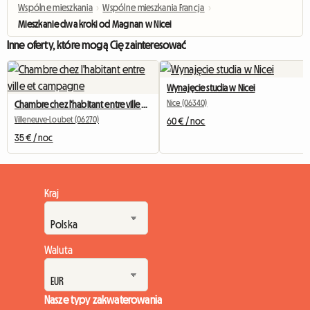
Wspólne mieszkania
›
Wspólne mieszkania Francja
›
Mieszkanie dwa kroki od Magnan w Nicei
Inne oferty, które mogą Cię zainteresować
Wynajęcie studia w Nicei
Nice (06340)
Chambre chez l'habitant entre ville et campagne
Villeneuve-Loubet (06270)
60 € / noc
35 € / noc
Kraj
Waluta
Nasze typy zakwaterowania