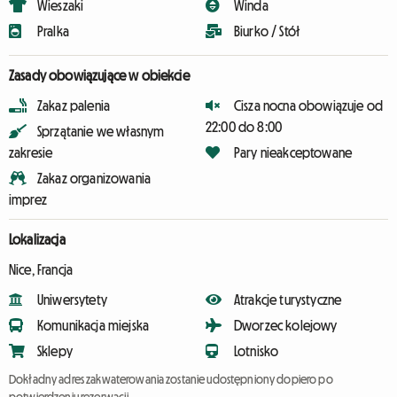
Wieszaki
Winda
Pralka
Biurko / Stół
Zasady obowiązujące w obiekcie
Zakaz palenia
Cisza nocna obowiązuje od
22:00 do 8:00
Sprzątanie we własnym
zakresie
Pary nieakceptowane
Zakaz organizowania
imprez
Lokalizacja
Nice, Francja
Uniwersytety
Atrakcje turystyczne
Komunikacja miejska
Dworzec kolejowy
Sklepy
Lotnisko
Dokładny adres zakwaterowania zostanie udostępniony dopiero po