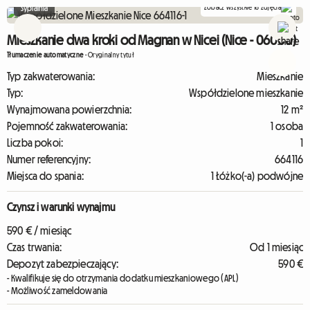
Zobacz wszystkie 18 zdjęcia
Sypialnia
Mieszkanie dwa kroki od Magnan w Nicei (Nice - 06000)
Tłumaczenie automatyczne
-
Oryginalny tytuł
Typ zakwaterowania:
Mieszkanie
Typ:
Współdzielone mieszkanie
Wynajmowana powierzchnia:
12 m²
Pojemność zakwaterowania:
1 osoba
Liczba pokoi:
1
Numer referencyjny:
664116
Miejsca do spania:
1 Łóżko(-a) podwójne
Czynsz i warunki wynajmu
590 € / miesiąc
Czas trwania:
Od 1 miesiąc
Depozyt zabezpieczający:
590 €
- Kwalifikuje się do otrzymania dodatku mieszkaniowego (APL)
- Możliwość zameldowania