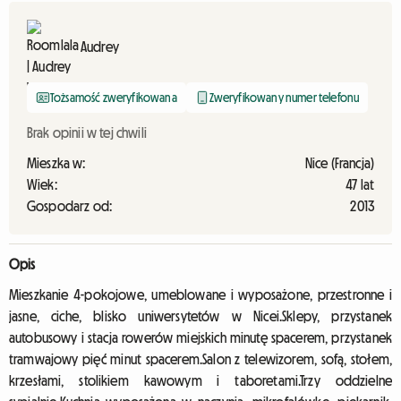
Audrey
Tożsamość zweryfikowana
Zweryfikowany numer telefonu
Brak opinii w tej chwili
Mieszka w:
Nice (Francja)
Wiek:
47 lat
Gospodarz od:
2013
Opis
Mieszkanie 4-pokojowe, umeblowane i wyposażone, przestronne i
jasne, ciche, blisko uniwersytetów w Nicei.Sklepy, przystanek
autobusowy i stacja rowerów miejskich minutę spacerem, przystanek
tramwajowy pięć minut spacerem.Salon z telewizorem, sofą, stołem,
krzesłami, stolikiem kawowym i taboretami.Trzy oddzielne