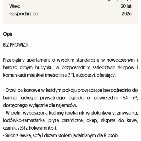
Wiek:
50 lat
Gospodarz od:
2026
Opis
BEZ PROWIZJI
Przepiękny apartament o wysokim standardzie w nowoczesnym i
bardzo cichym budynku, w bezpośrednim sąsiedztwie sklepów i
komunikacji miejskiej (metro linia 7, T1, autobusy), oferujący:
- Drzwi balkonowe w każdym pokoju prowadzące bezpośrednio do
bardzo cichego prywatnego ogrodu o powierzchni 154 m²,
dostępnego wyłącznie dla najemców.
- W pełni wyposażoną kuchnię (piekarnik wielofunkcyjny, zmywarka,
lodówko-zamrażarka, płyta ceramiczna, okap, ekspres do kawy,
czajnik, stół z hokerami itp.).
- Salon z ławką, sofą i dużym stołem jadalnianym dla 8 osób.