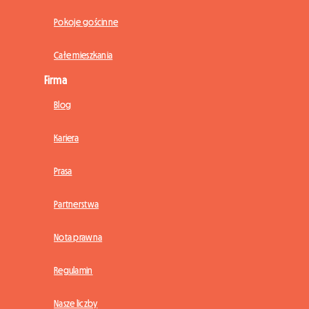
Pokoje gościnne
Całe mieszkania
Firma
Blog
Kariera
Prasa
Partnerstwa
Nota prawna
Regulamin
Nasze liczby