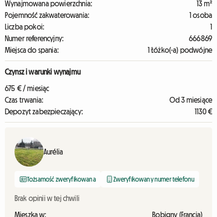
Wynajmowana powierzchnia:
13 m²
Pojemność zakwaterowania:
1 osoba
Liczba pokoi:
1
Numer referencyjny:
666869
Miejsca do spania:
1 Łóżko(-a) podwójne
Czynsz i warunki wynajmu
675 € / miesiąc
Czas trwania:
Od 3 miesiące
Depozyt zabezpieczający:
1130 €
Aurélia
Tożsamość zweryfikowana
Zweryfikowany numer telefonu
Brak opinii w tej chwili
Mieszka w:
Bobigny (Francja)