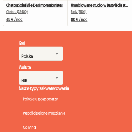
Chatou Soleil Ville Des Impressionistes
Umeblowane studio w Bastylii dla studentów, stażystów i podróżujących służbowo.
Chatou (78400)
Paris (75011)
45 € / noc
80 € / noc
Kraj
Waluta
Nasze typy zakwaterowania
Pokoje u gospodarzy
Współdzielone mieszkania
Coliving