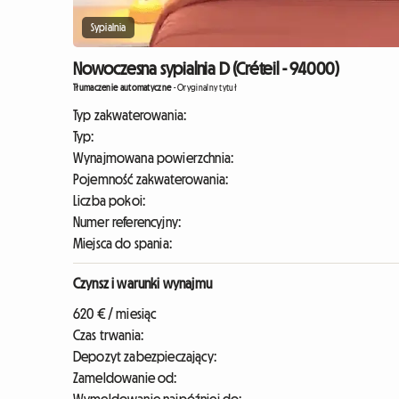
Sypialnia
Nowoczesna sypialnia D (Créteil - 94000)
Tłumaczenie automatyczne
-
Oryginalny tytuł
Typ zakwaterowania:
Typ:
Wynajmowana powierzchnia:
Pojemność zakwaterowania:
Liczba pokoi:
Numer referencyjny:
Miejsca do spania:
Czynsz i warunki wynajmu
620 € / miesiąc
Czas trwania:
Depozyt zabezpieczający:
Zameldowanie od: