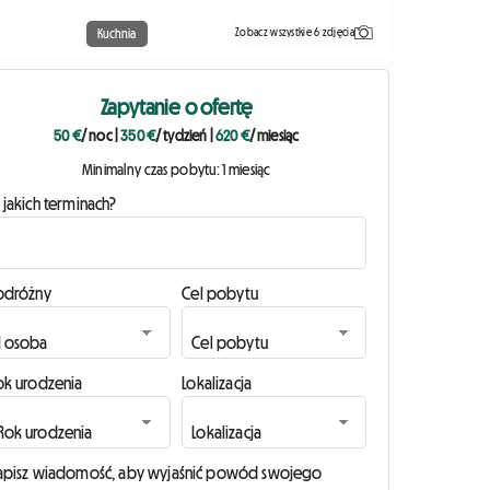
Zobacz wszystkie 6 zdjęcia
Kuchnia
Zapytanie o ofertę
50 €
/ noc
|
350 €
/ tydzień
|
620 €
/ miesiąc
Minimalny czas pobytu: 1 miesiąc
 jakich terminach?
odróżny
Cel pobytu
ok urodzenia
Lokalizacja
apisz wiadomość, aby wyjaśnić powód swojego