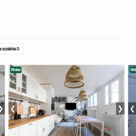
sypialnia D
Wideo
Wi
❯
❮
❯
❮