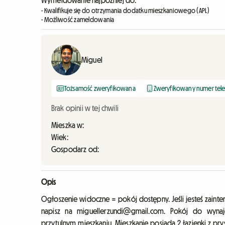
Wymeldowanie najpóźniej do:
- Kwalifikuje się do otrzymania dodatku mieszkaniowego (APL)
- Możliwość zameldowania
Miguel
Tożsamość zweryfikowana
Zweryfikowany numer tel
Brak opinii w tej chwili
Mieszka w:
Wiek:
Gospodarz od:
Opis
Ogłoszenie widoczne = pokój dostępny. Jeśli jesteś zai
napisz na miguellerzundi@gmail.com. Pokój do wyna
przytulnym mieszkaniu. Mieszkanie posiada 2 łazienki z pr