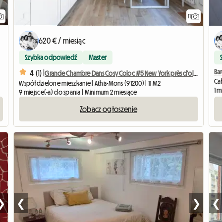
11
620 € / miesiąc
Szybka odpowiedź
Master
Ba
4 (1) |
Grande Chambre Dans Cosy Coloc #5 New York près d'olry
Ca
Współdzielone mieszkanie | Athis-Mons (91200) | 11 M2
1 m
9 miejsce(-a) do spania | Minimum 2 miesiące
Zobacz ogłoszenie
❯
❮
❯
❮