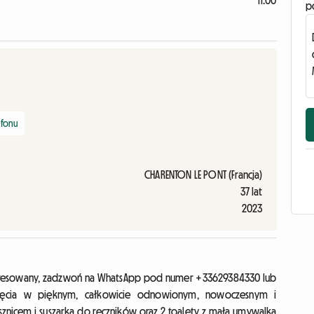
11:00
p
efonu
CHARENTON LE PONT (Francja)
37 lat
2023
nteresowany, zadzwoń na WhatsApp pod numer +33629384330 lub
jęcia w pięknym, całkowicie odnowionym, nowoczesnym i
ysznicem i suszarką do ręczników oraz 2 toalety z małą umywalką