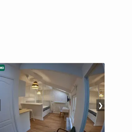
deo
❯