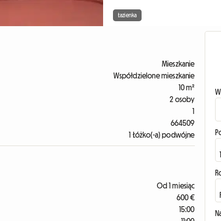
Łazienka
Mieszkanie
Współdzielone mieszkanie
10 m²
W
2 osoby
1
664509
P
1 Łóżko(-a) podwójne
R
Od 1 miesiąc
600 €
15:00
N