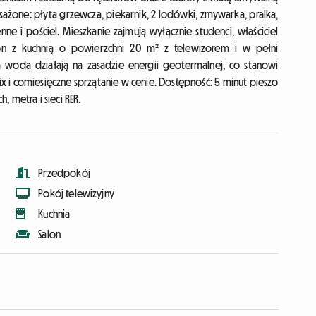
żone: płyta grzewcza, piekarnik, 2 lodówki, zmywarka, pralka,
e i pościel. Mieszkanie zajmują wyłącznie studenci, właściciel
lon z kuchnią o powierzchni 20 m² z telewizorem i w pełni
oda działają na zasadzie energii geotermalnej, co stanowi
ix i comiesięczne sprzątanie w cenie. Dostępność: 5 minut pieszo
 metra i sieci RER.
Przedpokój
Pokój telewizyjny
Kuchnia
Salon