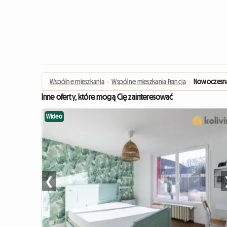
Wspólne mieszkania
›
Wspólne mieszkania Francja
›
Nowoczesna 
Inne oferty, które mogą Cię zainteresować
Wideo
❮