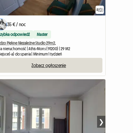
8
35 € / noc
Szybka odpowiedź
Master
rdzo Piękne Niezależne Studio 29m2,
ła nieruchomość | Athis-Mons (91200) | 29 M2
iejsce(-a) do spania | Minimum 1 tydzień
Zobacz ogłoszenie
❯