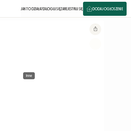
JAK TO DZIAŁA?
ZALOGUJ SIĘ
ZAREJESTRUJ SIĘ
DODAJ OGŁOSZENIE
Inne