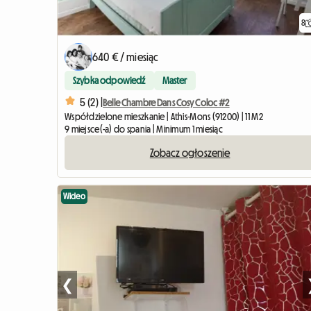
8
640 € / miesiąc
Szybka odpowiedź
Master
5 (2) |
Belle Chambre Dans Cosy Coloc #2
Współdzielone mieszkanie | Athis-Mons (91200) | 11 M2
9 miejsce(-a) do spania | Minimum 1 miesiąc
Zobacz ogłoszenie
Wideo
❮