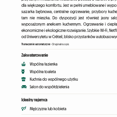
dla większego komfortu. Jest w pełni umeblowane i wyposa
suszarka bębnowa, centralne ogrzewanie, przybory kuchenn
tam nie mieszka. Do dyspozycji jest również jasny sa
wyposażonym aneksem kuchennym. Ogrzewanie i ciepła w
ekonomiczne i ekologiczne rozwiązanie. Szybkie Wi-Fi, Netfl
od Uniwersytetu w Créteil, blisko przystanków autobusowych,
Tłumaczenie automatyczne
-
Oryginalny opis
Zakwaterowanie
Wspólna łazienka
Wspólna toaleta
Kuchnia do wspólnego użytku
Salon do współdzielenia
Idealny najemca
Mężczyzna lub kobieta