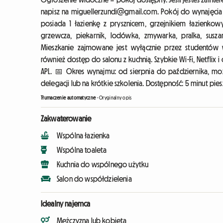
napisz na miguellerzundi@gmail.com. Pokój do wynajęcia
posiada 1 łazienkę z prysznicem, grzejnikiem łazienk
grzewcza, piekarnik, lodówka, zmywarka, pralka, susza
Mieszkanie zajmowane jest wyłącznie przez studentów w
również dostęp do salonu z kuchnią. Szybkie Wi-Fi, Netflix 
APL. 📅 Okres wynajmu: od sierpnia do października, mo
delegacji lub na krótkie szkolenia. Dostępność: 5 minut piesz
Tłumaczenie automatyczne
-
Oryginalny opis
Zakwaterowanie
Wspólna łazienka
Wspólna toaleta
Kuchnia do wspólnego użytku
Salon do współdzielenia
Idealny najemca
Mężczyzna lub kobieta