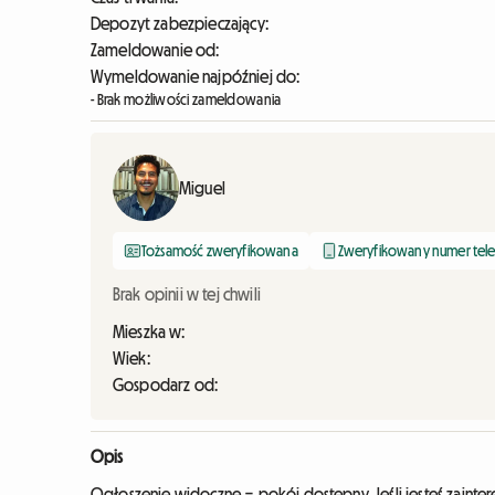
Depozyt zabezpieczający:
Zameldowanie od:
Wymeldowanie najpóźniej do:
- Brak możliwości zameldowania
Miguel
Tożsamość zweryfikowana
Zweryfikowany numer tel
Brak opinii w tej chwili
Mieszka w:
Wiek:
Gospodarz od:
Opis
Ogłoszenie widoczne = pokój dostępny. Jeśli jesteś zain