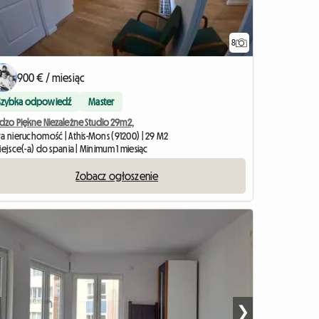
8
900 € / miesiąc
Szybka odpowiedź
Master
rdzo Piękne Niezależne Studio 29m2,
ła nieruchomość | Athis-Mons (91200) | 29 M2
iejsce(-a) do spania | Minimum 1 miesiąc
Zobacz ogłoszenie
❯