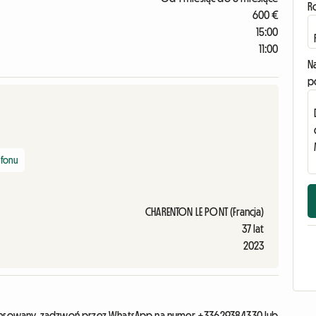
R
600 €
15:00
11:00
N
p
efonu
CHARENTON LE PONT (Francja)
37 lat
2023
teresowany, zadzwoń przez WhatsApp na numer +33629384330 lub