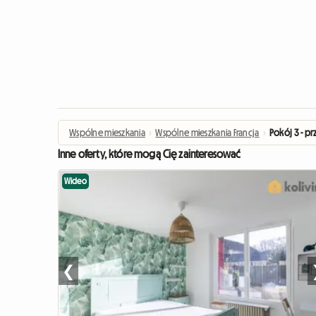
Wspólne mieszkania
›
Wspólne mieszkania Francja
›
Pokój 3 - p
Inne oferty, które mogą Cię zainteresować
Wideo
❮