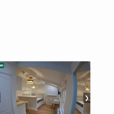
deo
❯