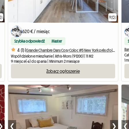
11
620 € / miesiąc
Szybka odpowiedź
Master
Ba
4 (1) |
Grande Chambre Dans Cosy Coloc #5 New York près d'olry
Ca
Współdzielone mieszkanie | Athis-Mons (91200) | 11 M2
1 m
9 miejsce(-a) do spania | Minimum 2 miesiące
Zobacz ogłoszenie
❯
❮
❯
❮