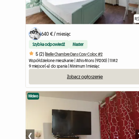
8
640 € / miesiąc
Szybka odpowiedź
Master
5 (2) |
Belle Chambre Dans Cosy Coloc #2
Współdzielone mieszkanie | Athis-Mons (91200) | 11 M2
9 miejsce(-a) do spania | Minimum 1 miesiąc
Zobacz ogłoszenie
Wideo
❮