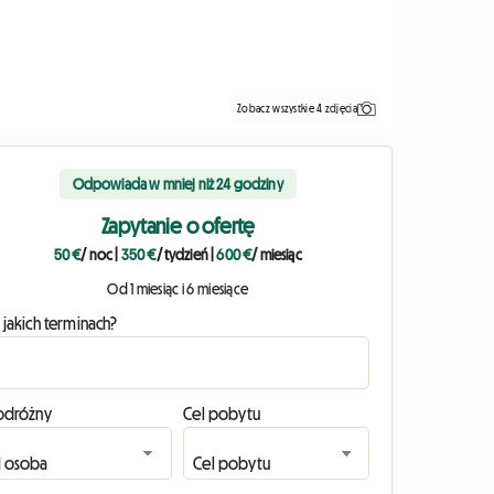
Zobacz wszystkie 4 zdjęcia
Odpowiada w mniej niż 24 godziny
Zapytanie o ofertę
50 €
/ noc
|
350 €
/ tydzień
|
600 €
/ miesiąc
Od 1 miesiąc i 6 miesiące
 jakich terminach?
odróżny
Cel pobytu