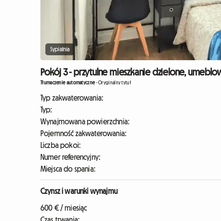
Sypialnia
Pokój 3 - przytulne mieszkanie dzielone, umeblow
Tłumaczenie automatyczne
-
Oryginalny tytuł
Typ zakwaterowania:
Typ:
Wynajmowana powierzchnia:
Pojemność zakwaterowania:
Liczba pokoi:
Numer referencyjny:
Miejsca do spania:
Czynsz i warunki wynajmu
600 € / miesiąc
Czas trwania: