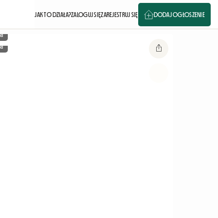
JAK TO DZIAŁA?
ZALOGUJ SIĘ
ZAREJESTRUJ SIĘ
DODAJ OGŁOSZENIE
ia
ia