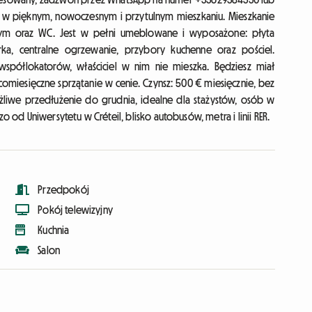
 w pięknym, nowoczesnym i przytulnym mieszkaniu. Mieszkanie
owym oraz WC. Jest w pełni umeblowane i wyposażone: płyta
rka, centralne ogrzewanie, przybory kuchenne oraz pościel.
spółlokatorów, właściciel w nim nie mieszka. Będziesz miał
i comiesięczne sprzątanie w cenie. Czynsz: 500 € miesięcznie, bez
żliwe przedłużenie do grudnia, idealne dla stażystów, osób w
o od Uniwersytetu w Créteil, blisko autobusów, metra i linii RER.
Przedpokój
Pokój telewizyjny
Kuchnia
Salon