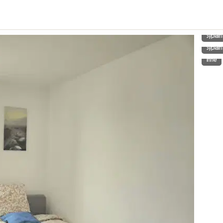
Sypialn
Sypialn
Inne