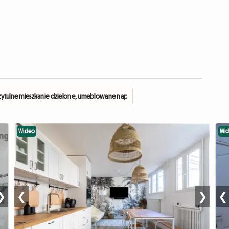
rzytulne mieszkanie dzielone, umeblowane naprzeciwko UPEC Créteil
Wideo
Wi
❯
❮
❯
❮