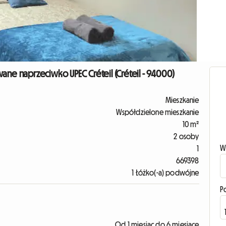
ane naprzeciwko UPEC Créteil (Créteil - 94000)
Mieszkanie
Współdzielone mieszkanie
10 m²
2 osoby
W
1
669398
1 Łóżko(-a) podwójne
P
Od 1 miesiąc do 6 miesiące