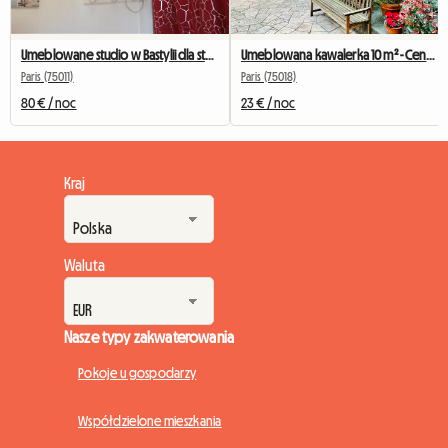
Umeblowane studio w Bastylii dla studentów, stażystów i podróżujących służbowo.
Umeblowana kawalerka 10 m² - Centrum Paryża - Cicho i jasno
Paris (75011)
Paris (75018)
80 € / noc
23 € / noc
Kraj
Waluta
Nasze typy zakwaterowania
Pokoje u gospodarzy
Współdzielone mieszkania