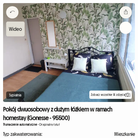
Zobacz wszystkie 14 zdjęcia
Sypialnia
Pokój dwuosobowy z dużym łóżkiem w ramach
homestay (Gonesse - 95500)
Tłumaczenie automatyczne
-
Oryginalny tytuł
Typ zakwaterowania:
Mieszkanie