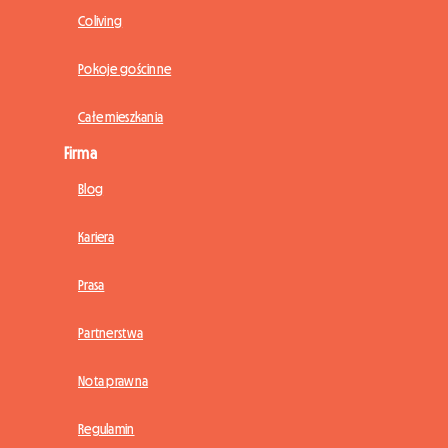
Coliving
Pokoje gościnne
Całe mieszkania
Firma
Blog
Kariera
Prasa
Partnerstwa
Nota prawna
Regulamin