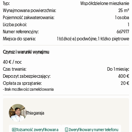
Typ:
Współdzielone mieszkanie
Wynajmowana powierzchnia:
25 m²
Pojemność zakwaterowania:
1 osoba
Liczba pokoi:
1
Numer referencyjny:
667977
Miejsca do spania:
1 Łóżko(-a) podwójne, 1 łóżko piętrowe
Czynsz i warunki wynajmu
40 € / noc
Czas trwania:
Do 1 miesiąc
Depozyt zabezpieczający:
400 €
Opłata za sprzątanie:
20 €
- Brak możliwości zameldowania
Thiagaraja
Tożsamość zweryfikowana
Zweryfikowany numer telefonu