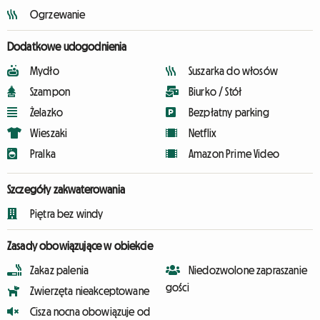
Ogrzewanie
Dodatkowe udogodnienia
Mydło
Suszarka do włosów
Szampon
Biurko / Stół
Żelazko
Bezpłatny parking
Wieszaki
Netflix
Pralka
Amazon Prime Video
Szczegóły zakwaterowania
Piętra bez windy
Zasady obowiązujące w obiekcie
Zakaz palenia
Niedozwolone zapraszanie
gości
Zwierzęta nieakceptowane
Cisza nocna obowiązuje od