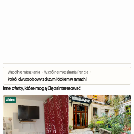
Wspólne mieszkania
›
Wspólne mieszkania Francja
›
Pokój dwuosobowy z dużym łóżkiem w ramach homestay
Inne oferty, które mogą Cię zainteresować
Wideo