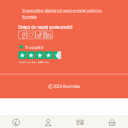
12 powodów, dla których warto wynająć pokój na
Roomlala
Dołącz do naszej społeczności!
© 2026 Roomlala