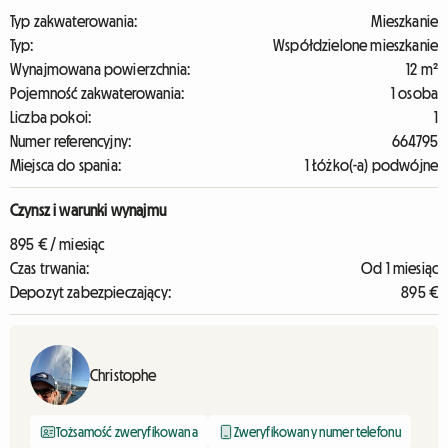
Typ zakwaterowania:
Mieszkanie
Typ:
Współdzielone mieszkanie
Wynajmowana powierzchnia:
12 m²
Pojemność zakwaterowania:
1 osoba
Liczba pokoi:
1
Numer referencyjny:
664795
Miejsca do spania:
1 Łóżko(-a) podwójne
Czynsz i warunki wynajmu
895 € / miesiąc
Czas trwania:
Od 1 miesiąc
Depozyt zabezpieczający:
895 €
Christophe
Tożsamość zweryfikowana
Zweryfikowany numer telefonu