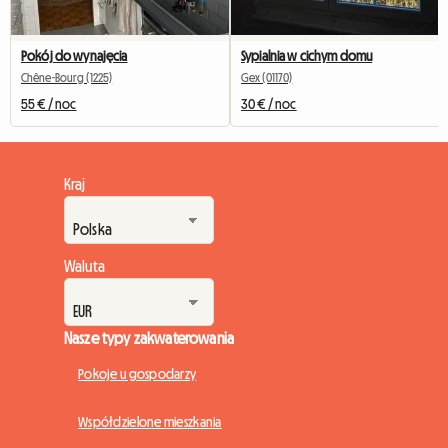
Pokój do wynajęcia
Sypialnia w cichym domu
Chêne-Bourg (1225)
Gex (01170)
55 € / noc
30 € / noc
Kraj
Waluta
Nasze typy zakwaterowania
Pokoje u gospodarzy
Współdzielone mieszkania