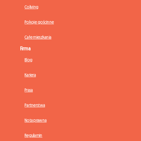
Coliving
Pokoje gościnne
Całe mieszkania
Firma
Blog
Kariera
Prasa
Partnerstwa
Nota prawna
Regulamin