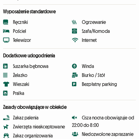
Wyposażenie standardowe
Ręczniki
Ogrzewanie
Pościel
Szafa/Komoda
Telewizor
Internet
Dodatkowe udogodnienia
Suszarka bębnowa
Winda
Żelazko
Biurko / Stół
Wieszaki
Bezpłatny parking
Pralka
Zasady obowiązujące w obiekcie
Zakaz palenia
Cisza nocna obowiązuje od
22:00 do 8:00
Zwierzęta nieakceptowane
Niedozwolone zapraszanie
Zakaz organizowania