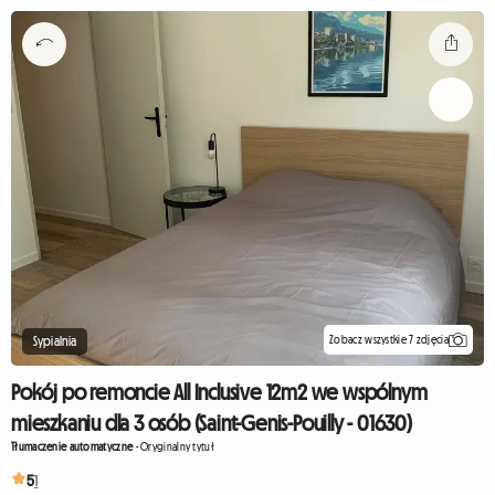
Zobacz wszystkie 7 zdjęcia
Sypialnia
Pokój po remoncie All Inclusive 12m2 we wspólnym
mieszkaniu dla 3 osób (Saint-Genis-Pouilly - 01630)
Tłumaczenie automatyczne
-
Oryginalny tytuł
5
1