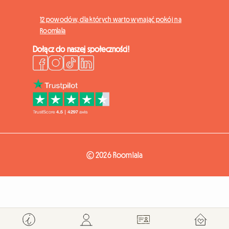
12 powodów, dla których warto wynająć pokój na
Roomlala
Dołącz do naszej społeczności!
© 2026 Roomlala